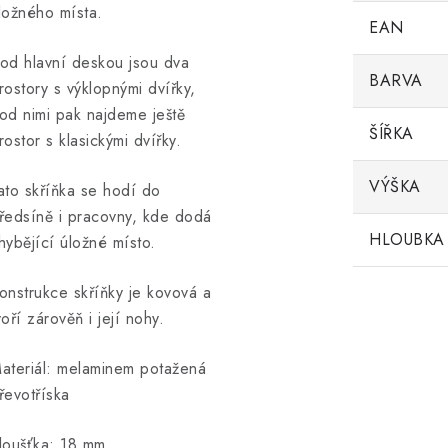
ložného místa.
EAN
od hlavní deskou jsou dva
BARVA
rostory s výklopnými dvířky,
od nimi pak najdeme ještě
ŠÍŘKA
rostor s klasickými dvířky.
VÝŠKA
ato skříňka se hodí do
ředsíně i pracovny, kde dodá
HLOUBKA
hybějící úložné místo.
onstrukce skříňky je kovová a
voří zárověň i její nohy.
ateriál: melaminem potažená
řevotříska
loušťka: 18 mm