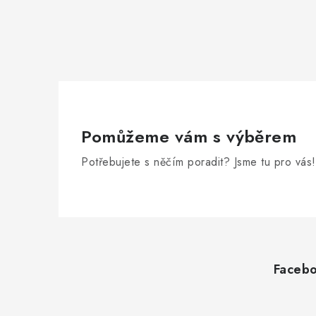
Pomůžeme vám s výběrem
Potřebujete s něčím poradit? Jsme tu pro vás!
Z
á
Faceb
p
a