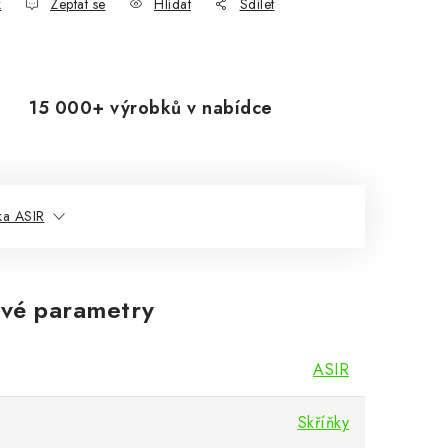
k
Zeptat se
Hlídat
Sdílet
15 000+ výrobků v nabídce
ka ASIR
vé parametry
ASIR
Skříňky