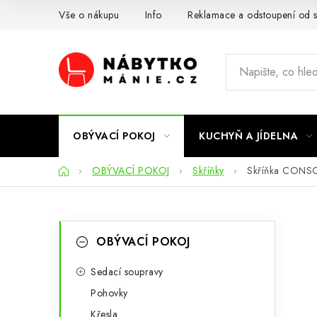
Přejít
Vše o nákupu
Info
Reklamace a odstoupení od 
na
obsah
OBÝVACÍ POKOJ
KUCHYŇ A JÍDELNA
Domů
OBÝVACÍ POKOJ
Skříňky
Skříňka CONSOL
P
K
Přeskočit
OBÝVACÍ POKOJ
kategorie
a
o
t
Sedací soupravy
s
Pohovky
e
t
Křesla