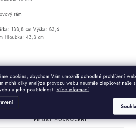
ovový rám
ířka: 138,8 cm Výška: 83,6
m Hloubka: 43,3 cm
áme cookies, abychom Vám umožnili pohodlné prohlížení web
Hodnocení produktu (0)
m mohli díky analýze provozu webu neustále zlepšovat naše s
webu a jeho použitelnost.
Více informací
.
uďte první, kdo napíše příspěvek k této položce.
tavení
Souhl
PŘIDAT HODNOCENÍ