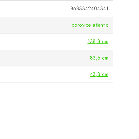
8683342404341
borovice atlantic
138,8 cm
83,6 cm
43,3 cm