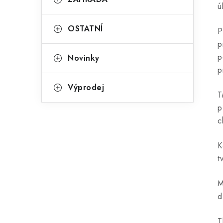
ú
OSTATNÍ
P
p
p
Novinky
p
Výprodej
T
p
c
K
t
M
d
T