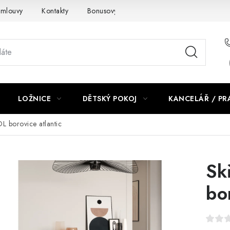
smlouvy
Kontakty
Bonusový program NBM+
Blog
LOŽNICE
DĚTSKÝ POKOJ
KANCELÁŘ / P
 borovice atlantic
Sk
bo