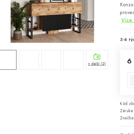
Konzo
proved
Více 
3-6 tý
6
+ další (2)
Mě
Kód zbo
Záruka
:
Značka