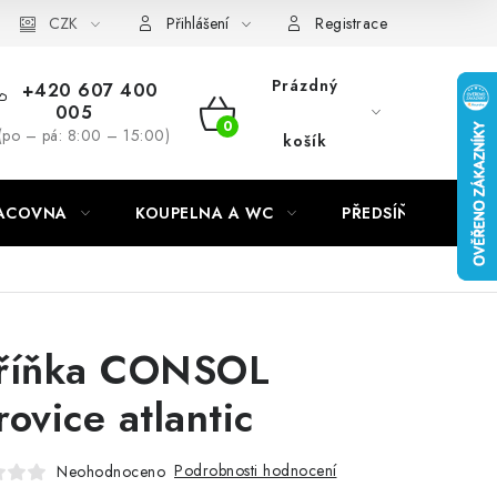
CZK
Přihlášení
Registrace
Prázdný
+420 607 400
005
NÁKUPNÍ
(po – pá: 8:00 – 15:00)
košík
KOŠÍK
RACOVNA
KOUPELNA A WC
PŘEDSÍŇ
C
říňka CONSOL
rovice atlantic
Podrobnosti hodnocení
Neohodnoceno