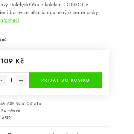
lový stolek/skříňka z kolekce CONSOL v
ení borovice atlantic doplněný o černé prvky.
informací
dnů
 109 Kč
rná cena:
PŘIDAT DO KOŠÍKU
ží:
ASR-956LCS1516
24 měsíců
:
ASIR