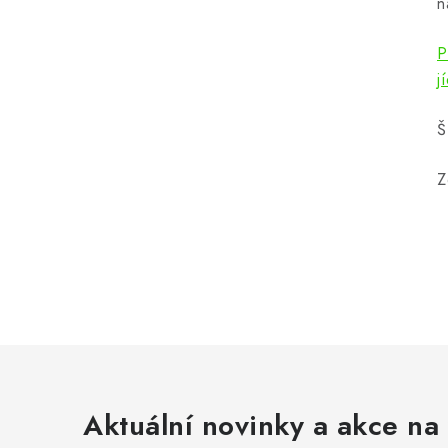
n
P
j
Š
Z
Aktuální novinky a akce na 