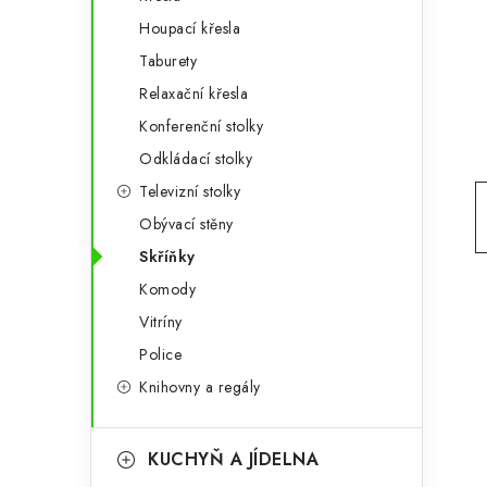
g
r
Houpací křesla
o
Taburety
a
r
Relaxační křesla
n
i
Konferenční stolky
e
n
Odkládací stolky
í
Televizní stolky
Obývací stěny
p
Skříňky
a
Komody
n
Vitríny
e
Police
Knihovny a regály
l
KUCHYŇ A JÍDELNA