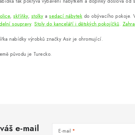
abídka tak pokrývá vybavení nábytkem a doplňky doslova od s
olice
,
skříňky
,
stolky
a
sedací nábytek
do obývacího pokoje.
ídelní soupravy
.
Stoly do kanceláří i dětských pokojíčků
.
Zahra
ířka nabídky výrobků značky Asir je ohromující.
emě původu je Turecko.
váš e-mail
E-mail