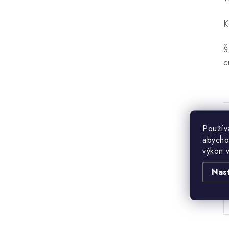
K
Š
c
Použív
abycho
výkon 
B
Nas