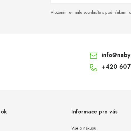
Vložením e-mailu souhlasíte s
podmínkami o
info
@
naby
+420 607
ook
Informace pro vás
Vše o nákupu