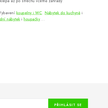
klepa až po střechu včetně zahrady.
 Vybavení
koupelny i WC
.
Nábytek do kuchyně
i
dní nábytek
i
houpačky
....
PŘIHLÁSIT SE