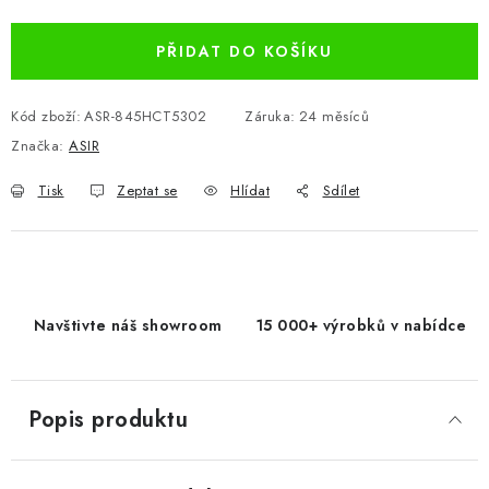
Měrná cena:
PŘIDAT DO KOŠÍKU
Kód zboží:
ASR-845HCT5302
Záruka
:
24 měsíců
Značka:
ASIR
Tisk
Zeptat se
Hlídat
Sdílet
Navštivte náš showroom
15 000+ výrobků v nabídce
Popis produktu