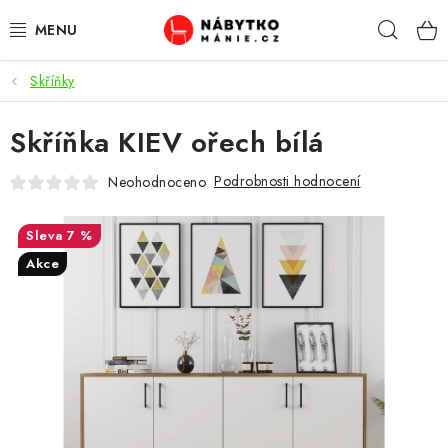
Přejít
Hleda
na
obsah
Skříňky
OBÝVACÍ POKOJ
Skříňka KIEV ořech bílá
KUCHYŇ A JÍDELNA
Podrobnosti hodnocení
Neohodnoceno
LOŽNICE
7 %
DĚTSKÝ POKOJ
Akce
KANCELÁŘ / PRACOVNA
KOUPELNA A WC
PŘEDSÍŇ