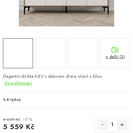
CHOVATELSKÉ POTŘEBY
DOPLŇKY A DEKORACE
ZAHRADA
OSTATNÍ
+ další (3)
NOVINKY
Elegantní skříňka KIEV s dekorem dřeva ořech s bílou.
VÝPRODEJ
Více informací
Vše o nákupu
Info
Reklamace a odstoupení od smlouvy
3-6 týdnů
Kontakty
Bonusový program NBM+
Blog
6 029 Kč
–7 %
5 559 Kč