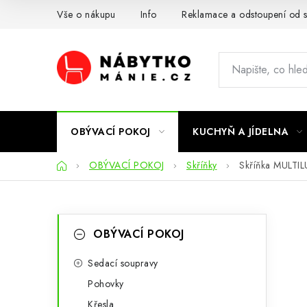
Přejít
Vše o nákupu
Info
Reklamace a odstoupení od 
na
obsah
OBÝVACÍ POKOJ
KUCHYŇ A JÍDELNA
Domů
OBÝVACÍ POKOJ
Skříňky
Skříňka MULTI
P
K
Přeskočit
OBÝVACÍ POKOJ
kategorie
a
o
t
Sedací soupravy
s
Pohovky
e
t
Křesla