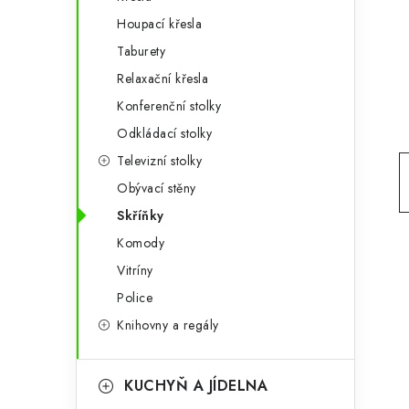
g
r
Houpací křesla
o
Taburety
a
r
Relaxační křesla
n
i
Konferenční stolky
e
n
Odkládací stolky
í
Televizní stolky
Obývací stěny
p
Skříňky
a
Komody
n
Vitríny
e
Police
Knihovny a regály
l
KUCHYŇ A JÍDELNA