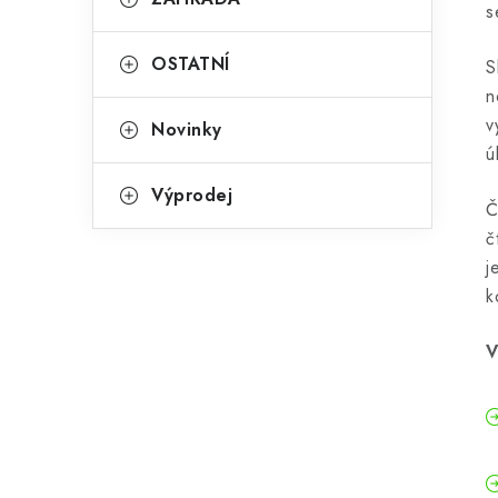
s
OSTATNÍ
S
n
v
Novinky
ú
Výprodej
Č
č
j
k
V