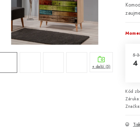
Komod
zaujme
Momen
5 3
4
+ další (5)
Mě
Kód zbo
Záruka
:
Značka
Tis