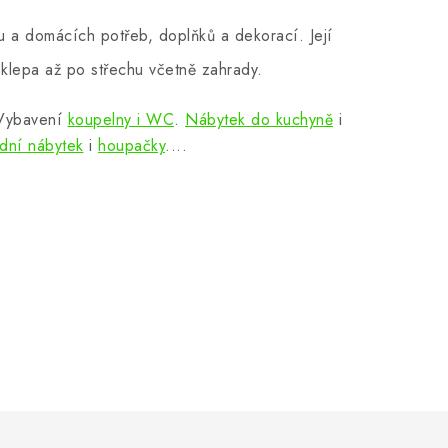
 a domácích potřeb, doplňků a dekorací. Její
klepa až po střechu včetně zahrady.
 Vybavení
koupelny i WC
.
Nábytek do kuchyně
i
dní nábytek
i
houpačky
....