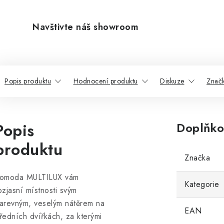
Navštivte náš showroom
Popis produktu
Hodnocení produktu
Diskuze
Znač
Popis
Doplňko
produktu
Značka
omoda MULTILUX vám
Kategorie
ozjasní místnosti svým
arevným, veselým nátěrem na
EAN
ředních dvířkách, za kterými