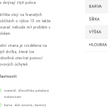
e skrývají čtyři police.
BARVA
kříňka stojí na hranatých
ŠÍŘKA
ožičkách o výšce 15 cm takže
ysavač nebude mít problém s
VÝŠKA
klidem.
HLOUBKA
elní strana je rozdělena na
tyři dvířka, které lze
ednotlivě otevírat pomocí
ovových úchytek.
lastnosti:
materiál: dřevotříska potažená
melaminem
barva: dub sonoma, barevný