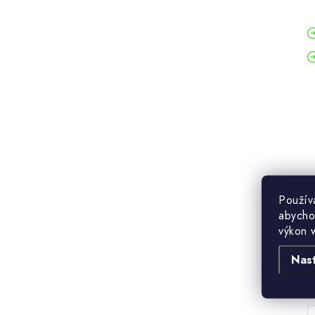
Použív
abycho
výkon 
Nas
B