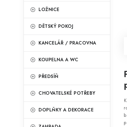
LOŽNICE
DĚTSKÝ POKOJ
KANCELÁŘ / PRACOVNA
KOUPELNA A WC
PŘEDSÍŇ
CHOVATELSKÉ POTŘEBY
K
r
DOPLŇKY A DEKORACE
b
p
ZAHRADA