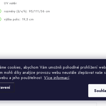
UV nátěr
rozměry (š/v/h): 95/111/36 cm
výška polic: 19,5 cm
áme cookies, abychom Vám umožnili pohodlné prohlížení web
m mohli díky analýze provozu webu neustále zlepšovat naše s
webu a jeho použitelnost.
Více informací
.
Hodnocení produktu (0)
tavení
Souhl
uďte první, kdo napíše příspěvek k této položce.