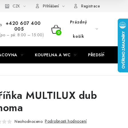
CZK
Přihlášení
Registrace
Prázdný
+420 607 400
005
NÁKUPNÍ
(po – pá: 8:00 – 15:00)
košík
KOŠÍK
RACOVNA
KOUPELNA A WC
PŘEDSÍŇ
C
říňka MULTILUX dub
noma
Podrobnosti hodnocení
Neohodnoceno