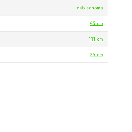
dub sonoma
95 cm
111 cm
36 cm