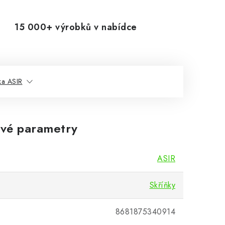
15 000+ výrobků v nabídce
ka ASIR
vé parametry
ASIR
Skříňky
8681875340914