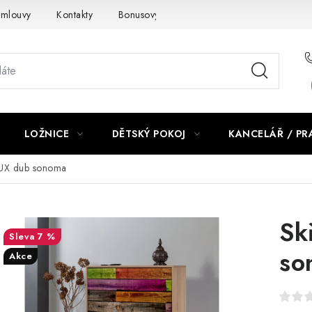
smlouvy
Kontakty
Bonusový program NBM+
Blog
LOŽNICE
DĚTSKÝ POKOJ
KANCELÁŘ / P
LUX dub sonoma
Sk
7 %
so
Akce