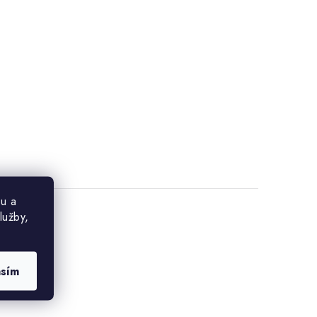
u a
lužby,
asím