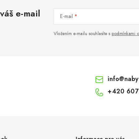
váš e-mail
E-mail
Vložením e-mailu souhlasíte s
podmínkami o
info
@
naby
+420 607
ook
Informace pro vás