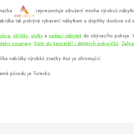
načka
reprezentuje sdružení mnoha výrobců nábytku
abídka tak pokrývá vybavení nábytkem a doplňky doslova od s
olice
,
skříňky
,
stolky
a
sedací nábytek
do obývacího pokoje.
ídelní soupravy
.
Stoly do kanceláří i dětských pokojíčků
.
Zahra
ířka nabídky výrobků značky Asir je ohromující.
emě původu je Turecko.