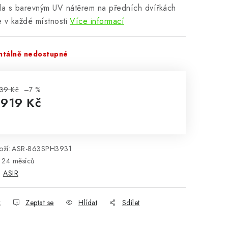
a s barevným UV nátěrem na předních dvířkách
 v každé místnosti
Více informací
tálně nedostupné
39 Kč
–7 %
 919 Kč
rná cena:
ží:
ASR-863SPH3931
24 měsíců
:
ASIR
k
Zeptat se
Hlídat
Sdílet