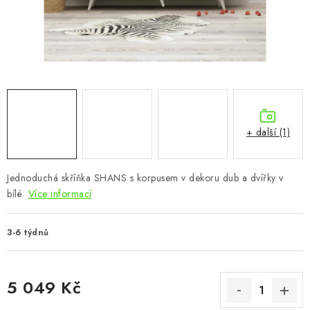
CHOVATELSKÉ POTŘEBY
DOPLŇKY A DEKORACE
ZAHRADA
OSTATNÍ
+ další (1)
NOVINKY
Jednoduchá skříňka SHANS s korpusem v dekoru dub a dvířky v
VÝPRODEJ
bílé.
Více informací
Vše o nákupu
Info
Reklamace a odstoupení od smlouvy
3-6 týdnů
Kontakty
Bonusový program NBM+
Blog
5 049 Kč
Měrná cena: