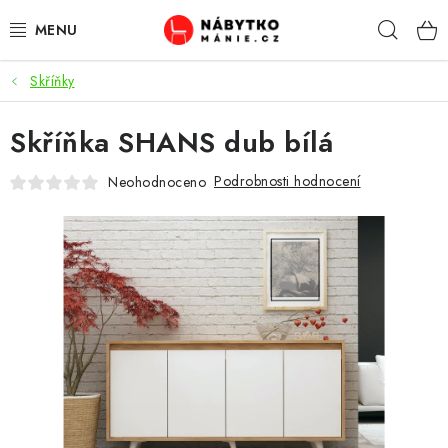
Přejít
Hleda
na
obsah
Skříňky
OBÝVACÍ POKOJ
Skříňka SHANS dub bílá
KUCHYŇ A JÍDELNA
Podrobnosti hodnocení
Neohodnoceno
LOŽNICE
DĚTSKÝ POKOJ
KANCELÁŘ / PRACOVNA
KOUPELNA A WC
PŘEDSÍŇ