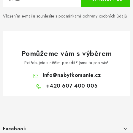
Vložením e-mailu souhlasíte s
podmínkami ochrany osobních údajů
Pomůžeme vám s výběrem
Potřebujete s něčím poradit? Jsme tu pro vás!
info
@
nabytkomanie.cz
+420 607 400 005
Z
á
p
a
Facebook