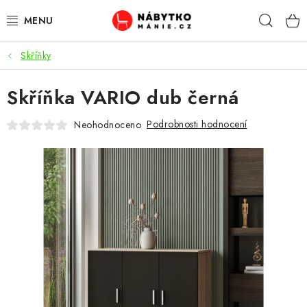
Přejít
Hleda
na
obsah
Skříňky
OBÝVACÍ POKOJ
Skříňka VARIO dub černá
KUCHYŇ A JÍDELNA
Podrobnosti hodnocení
Neohodnoceno
LOŽNICE
DĚTSKÝ POKOJ
KANCELÁŘ / PRACOVNA
KOUPELNA A WC
PŘEDSÍŇ