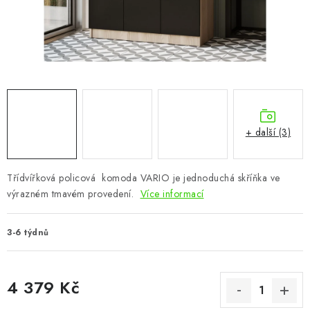
CHOVATELSKÉ POTŘEBY
DOPLŇKY A DEKORACE
ZAHRADA
OSTATNÍ
+ další (3)
NOVINKY
Třídvířková policová komoda VARIO je jednoduchá skříňka ve
VÝPRODEJ
výrazném tmavém provedení.
Více informací
Vše o nákupu
Info
Reklamace a odstoupení od smlouvy
3-6 týdnů
Kontakty
Bonusový program NBM+
Blog
4 379 Kč
Měrná cena: