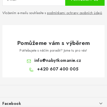
Vložením e-mailu souhlasíte s
podmínkami ochrany osobních údajů
Pomůžeme vám s výběrem
Potřebujete s něčím poradit? Jsme tu pro vás!
info
@
nabytkomanie.cz
+420 607 400 005
Z
á
p
a
Facebook