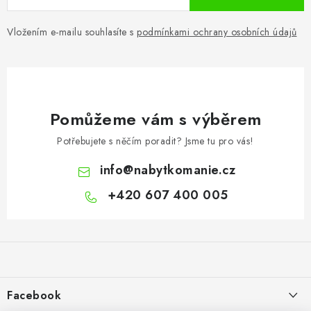
Vložením e-mailu souhlasíte s
podmínkami ochrany osobních údajů
Pomůžeme vám s výběrem
Potřebujete s něčím poradit? Jsme tu pro vás!
info
@
nabytkomanie.cz
+420 607 400 005
Z
á
p
a
Facebook
t