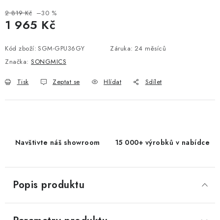
2 819 Kč
–30 %
1 965 Kč
Měrná cena:
Kód zboží:
SGM-GPU36GY
Záruka
:
24 měsíců
Značka:
SONGMICS
Tisk
Zeptat se
Hlídat
Sdílet
Navštivte náš showroom
15 000+ výrobků v nabídce
Popis produktu