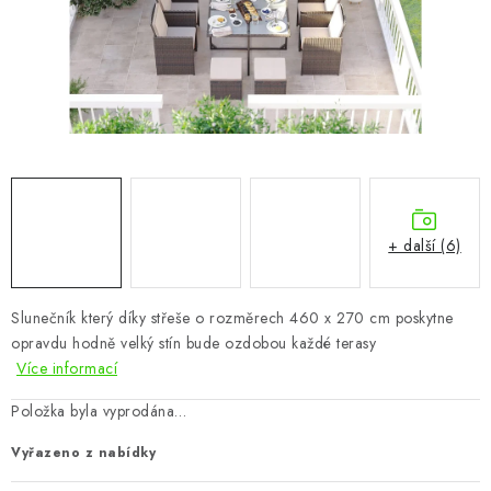
CHOVATELSKÉ POTŘEBY
DOPLŇKY A DEKORACE
ZAHRADA
OSTATNÍ
NOVINKY
+ další (6)
VÝPRODEJ
Slunečník který díky střeše o rozměrech 460 x 270 cm poskytne
opravdu hodně velký stín bude ozdobou každé terasy
Vše o nákupu
Info
Reklamace a odstoupení od smlouvy
Více informací
Kontakty
Bonusový program NBM+
Blog
Položka byla vyprodána…
Vyřazeno z nabídky