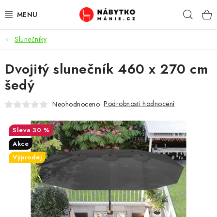
Přejít
Hleda
na
obsah
Slunečníky
OBÝVACÍ POKOJ
Dvojitý slunečník 460 x 270 cm
KUCHYŇ A JÍDELNA
šedý
LOŽNICE
Podrobnosti hodnocení
Neohodnoceno
DĚTSKÝ POKOJ
30 %
KANCELÁŘ / PRACOVNA
Akce
Výprodej
KOUPELNA A WC
PŘEDSÍŇ