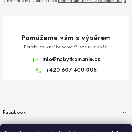
Vložením e-mailu souhlasíte s
podmínkami ochrany osobních údajů
Pomůžeme vám s výběrem
Potřebujete s něčím poradit? Jsme tu pro vás!
info
@
nabytkomanie.cz
+420 607 400 005
Z
á
p
a
Facebook
t
í
Informace pro vás