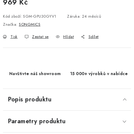
969 Kč
Měrná cena:
Kód zboží:
SGM-GPU30GYV1
Záruka
:
24 měsíců
Značka:
SONGMICS
Tisk
Zeptat se
Hlídat
Sdílet
Navštivte náš showroom
15 000+ výrobků v nabídce
Popis produktu
Parametry produktu