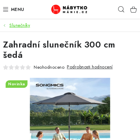
Přejít
Hleda
na
obsah
Slunečníky
OBÝVACÍ POKOJ
Zahradní slunečník 300 cm
KUCHYŇ A JÍDELNA
šedá
LOŽNICE
Podrobnosti hodnocení
Neohodnoceno
DĚTSKÝ POKOJ
Novinka
KANCELÁŘ / PRACOVNA
KOUPELNA A WC
PŘEDSÍŇ