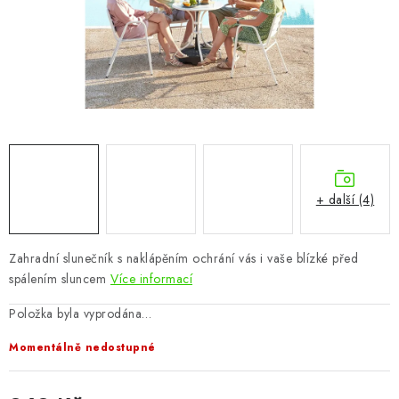
CHOVATELSKÉ POTŘEBY
DOPLŇKY A DEKORACE
ZAHRADA
OSTATNÍ
NOVINKY
+ další (4)
VÝPRODEJ
Zahradní slunečník s naklápěním ochrání vás i vaše blízké před
spálením sluncem
Více informací
Vše o nákupu
Info
Reklamace a odstoupení od smlouvy
Kontakty
Bonusový program NBM+
Blog
Položka byla vyprodána…
Momentálně nedostupné