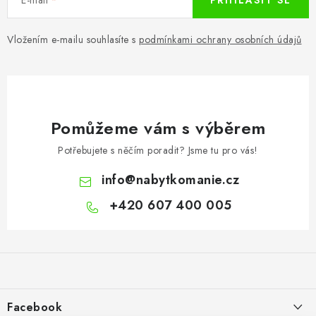
PŘIHLÁSIT SE
Vložením e-mailu souhlasíte s
podmínkami ochrany osobních údajů
Pomůžeme vám s výběrem
Potřebujete s něčím poradit? Jsme tu pro vás!
info
@
nabytkomanie.cz
+420 607 400 005
Z
á
p
a
Facebook