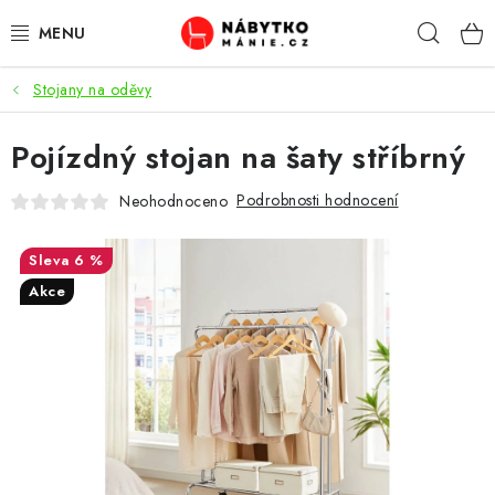
Přejít
Hleda
na
obsah
Stojany na oděvy
OBÝVACÍ POKOJ
Pojízdný stojan na šaty stříbrný
KUCHYŇ A JÍDELNA
Podrobnosti hodnocení
Neohodnoceno
LOŽNICE
6 %
DĚTSKÝ POKOJ
Akce
KANCELÁŘ / PRACOVNA
KOUPELNA A WC
PŘEDSÍŇ