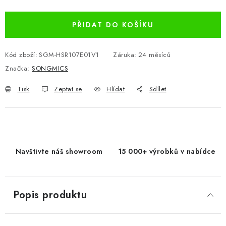
Měrná cena:
PŘIDAT DO KOŠÍKU
Kód zboží:
SGM-HSR107E01V1
Záruka
:
24 měsíců
Značka:
SONGMICS
Tisk
Zeptat se
Hlídat
Sdílet
Navštivte náš showroom
15 000+ výrobků v nabídce
Popis produktu