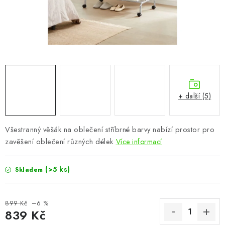
CHOVATELSKÉ POTŘEBY
DOPLŇKY A DEKORACE
ZAHRADA
OSTATNÍ
+ další (5)
NOVINKY
Všestranný věšák na oblečení stříbrné barvy nabízí prostor pro
VÝPRODEJ
zavěšení oblečení různých délek
Více informací
Vše o nákupu
Info
Reklamace a odstoupení od smlouvy
(>5 ks)
Skladem
Kontakty
Bonusový program NBM+
Blog
899 Kč
–6 %
839 Kč