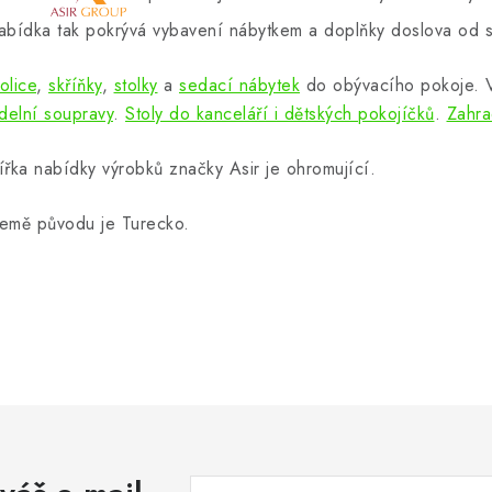
abídka tak pokrývá vybavení nábytkem a doplňky doslova od s
olice
,
skříňky
,
stolky
a
sedací nábytek
do obývacího pokoje.
ídelní soupravy
.
Stoly do kanceláří i dětských pokojíčků
.
Zahra
ířka nabídky výrobků značky Asir je ohromující.
emě původu je Turecko.