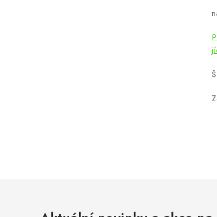
n
P
j
Š
Z