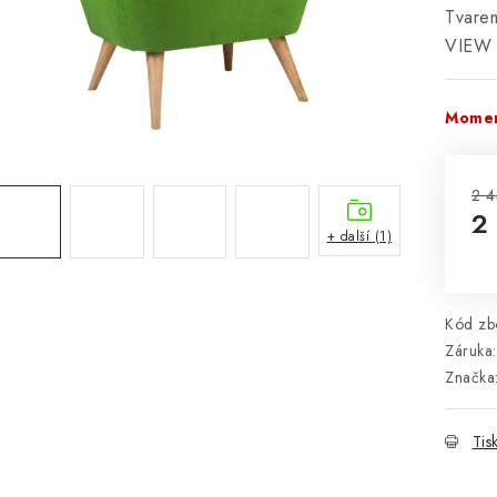
Tvarem
VIEW 
Momen
2 4
2
+ další (1)
Mě
Kód zbo
Záruka
:
Značka
Tis