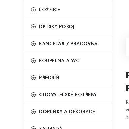
LOŽNICE
DĚTSKÝ POKOJ
KANCELÁŘ / PRACOVNA
KOUPELNA A WC
PŘEDSÍŇ
CHOVATELSKÉ POTŘEBY
R
v
DOPLŇKY A DEKORACE
n
ZAHRADA