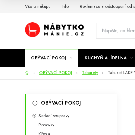
Přejít
Vše o nákupu
Info
Reklamace a odstoupení od 
na
obsah
OBÝVACÍ POKOJ
KUCHYŇ A JÍDELNA
Domů
OBÝVACÍ POKOJ
Taburety
Taburet LAKE
P
K
Přeskočit
OBÝVACÍ POKOJ
kategorie
a
o
t
Sedací soupravy
s
Pohovky
e
t
Křesla