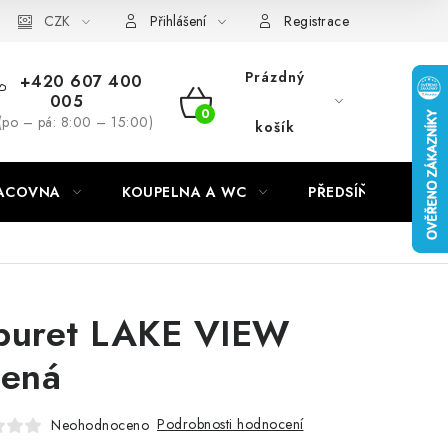
CZK
Přihlášení
Registrace
Prázdný
+420 607 400
005
NÁKUPNÍ
(po – pá: 8:00 – 15:00)
košík
KOŠÍK
RACOVNA
KOUPELNA A WC
PŘEDSÍŇ
C
buret LAKE VIEW
lená
Podrobnosti hodnocení
Neohodnoceno