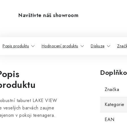
Navštivte náš showroom
Popis produktu
Hodnocení produktu
Diskuze
Znač
Popis
Doplňko
produktu
Značka
obustní taburet LAKE VIEW
Kategorie
e veselých barvách zaujme
ejenom v pokoji teenagera.
EAN