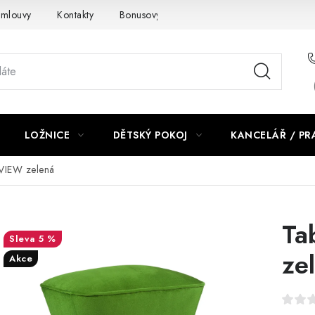
smlouvy
Kontakty
Bonusový program NBM+
Blog
LOŽNICE
DĚTSKÝ POKOJ
KANCELÁŘ / P
 VIEW zelená
Ta
5 %
ze
Akce