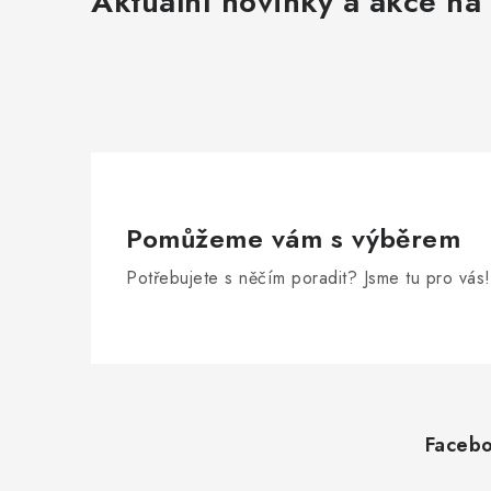
Aktuální novinky a akce na 
Pomůžeme vám s výběrem
Potřebujete s něčím poradit? Jsme tu pro vás!
Z
á
Faceb
p