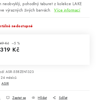
 neobvyklý, pohodlný taburet z kolekce LAKE
ve výrazných živých barvách.
Více informací
tálně nedostupné
49 Kč
–5 %
 319 Kč
rná cena:
ží:
ASR-558ZEN1323
24 měsíců
:
ASIR
k
Zeptat se
Hlídat
Sdílet