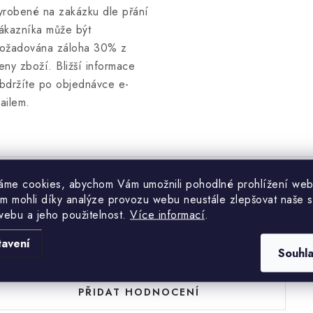
yrobené na zakázku dle přání
ákazníka může být
ožadována záloha 30% z
eny zboží. Bližší informace
bdržíte po objednávce e-
ailem.
áme cookies, abychom Vám umožnili pohodlné prohlížení web
m mohli díky analýze provozu webu neustále zlepšovat naše s
Hodnocení produktu (0)
webu a jeho použitelnost.
Více informací
.
uďte první, kdo napíše příspěvek k této položce.
tavení
Souhl
PŘIDAT HODNOCENÍ