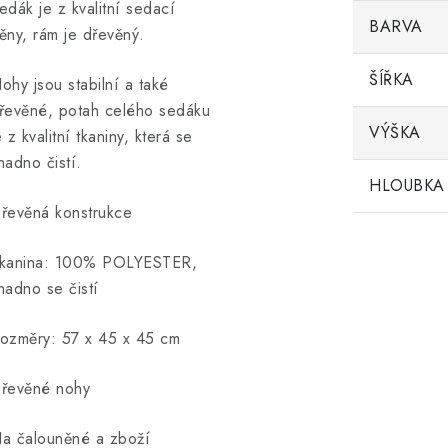
edák je z kvalitní sedací
BARVA
ěny, rám je dřevěný.
ŠÍŘKA
ohy jsou stabilní a také
řevěné, potah celého sedáku
VÝŠKA
e z kvalitní tkaniny, která se
nadno čistí.
HLOUBKA
řevěná konstrukce
kanina: 100% POLYESTER,
nadno se čistí
ozměry: 57 x 45 x 45 cm
řevěné nohy
a čalouněné a zboží