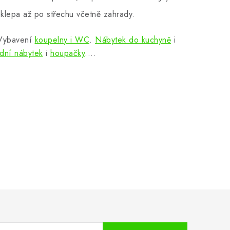
klepa až po střechu včetně zahrady.
 Vybavení
koupelny i WC
.
Nábytek do kuchyně
i
dní nábytek
i
houpačky
....