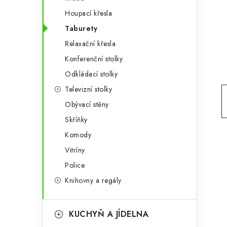
g
r
Houpací křesla
o
Taburety
a
r
Relaxační křesla
n
i
Konferenční stolky
e
n
Odkládací stolky
í
Televizní stolky
Obývací stěny
p
Skříňky
a
Komody
n
Vitríny
e
Police
Knihovny a regály
l
KUCHYŇ A JÍDELNA