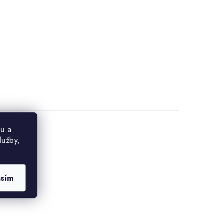
u a
lužby,
asím