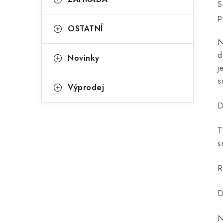
S
p
OSTATNÍ
N
d
Novinky
j
s
Výprodej
D
T
s
R
D
N