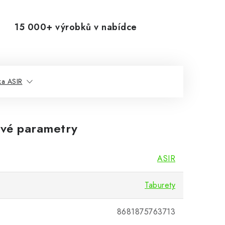
15 000+ výrobků v nabídce
ka ASIR
vé parametry
ASIR
Taburety
8681875763713