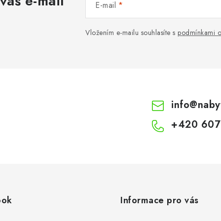
váš e-mail
E-mail
Vložením e-mailu souhlasíte s
podmínkami o
info
@
naby
+420 607
ook
Informace pro vás