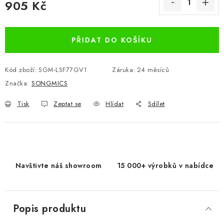
905 Kč
Měrná cena:
PŘIDAT DO KOŠÍKU
Kód zboží:
SGM-LSF77GV1
Záruka
:
24 měsíců
Značka:
SONGMICS
Tisk
Zeptat se
Hlídat
Sdílet
Navštivte náš showroom
15 000+ výrobků v nabídce
Popis produktu