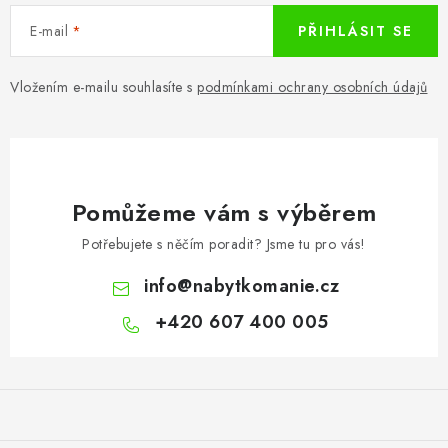
E-mail
PŘIHLÁSIT SE
Vložením e-mailu souhlasíte s
podmínkami ochrany osobních údajů
Pomůžeme vám s výběrem
Potřebujete s něčím poradit? Jsme tu pro vás!
info
@
nabytkomanie.cz
+420 607 400 005
Z
á
p