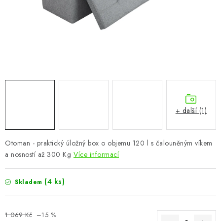
CHOVATELSKÉ POTŘEBY
DOPLŇKY A DEKORACE
ZAHRADA
OSTATNÍ
NOVINKY
+ další (1)
VÝPRODEJ
Otoman - praktický úložný box o objemu 120 l s čalouněným víkem
a nosností až 300 Kg
Více informací
Vše o nákupu
Info
Reklamace a odstoupení od smlouvy
Kontakty
Bonusový program NBM+
Blog
(4 ks)
Skladem
1 069 Kč
–15 %