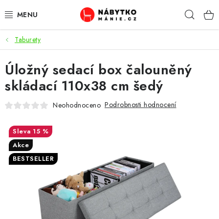
Přejít
Hleda
na
obsah
Taburety
OBÝVACÍ POKOJ
Úložný sedací box čalouněný
KUCHYŇ A JÍDELNA
skládací 110x38 cm šedý
LOŽNICE
Podrobnosti hodnocení
Neohodnoceno
DĚTSKÝ POKOJ
15 %
KANCELÁŘ / PRACOVNA
Akce
BESTSELLER
KOUPELNA A WC
PŘEDSÍŇ