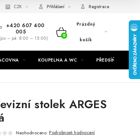
CZK
Přihlášení
Registrace
Prázdný
+420 607 400
005
NÁKUPNÍ
(po – pá: 8:00 – 15:00)
košík
KOŠÍK
RACOVNA
KOUPELNA A WC
PŘEDSÍŇ
C
levizní stolek ARGES
á
Podrobnosti hodnocení
Neohodnoceno