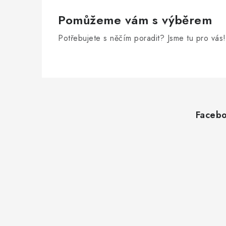
Pomůžeme vám s výběrem
Potřebujete s něčím poradit? Jsme tu pro vás!
Z
á
Faceb
p
a
t
í