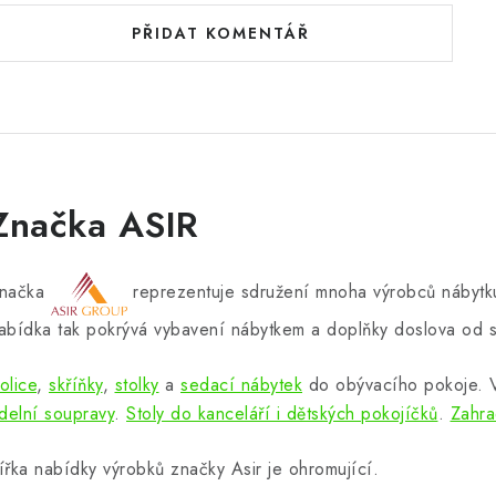
PŘIDAT KOMENTÁŘ
Značka ASIR
načka
reprezentuje sdružení mnoha výrobců nábytku
abídka tak pokrývá vybavení nábytkem a doplňky doslova od s
olice
,
skříňky
,
stolky
a
sedací nábytek
do obývacího pokoje.
ídelní soupravy
.
Stoly do kanceláří i dětských pokojíčků
.
Zahra
ířka nabídky výrobků značky Asir je ohromující.