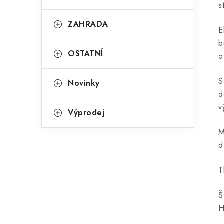
s
ZAHRADA
E
b
OSTATNÍ
o
S
Novinky
d
v
Výprodej
M
d
T
Š
H