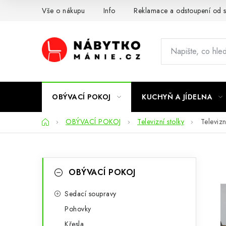
Přejít
Vše o nákupu
Info
Reklamace a odstoupení od 
na
obsah
OBÝVACÍ POKOJ
KUCHYŇ A JÍDELNA
Domů
OBÝVACÍ POKOJ
Televizní stolky
Televiz
P
K
Přeskočit
OBÝVACÍ POKOJ
kategorie
a
o
t
Sedací soupravy
s
Pohovky
e
t
Křesla