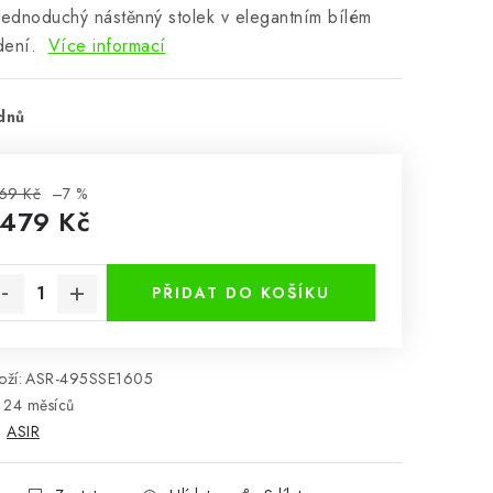
jednoduchý nástěnný stolek v elegantním bílém
dení.
Více informací
dnů
69 Kč
–7 %
 479 Kč
rná cena:
PŘIDAT DO KOŠÍKU
ží:
ASR-495SSE1605
24 měsíců
:
ASIR