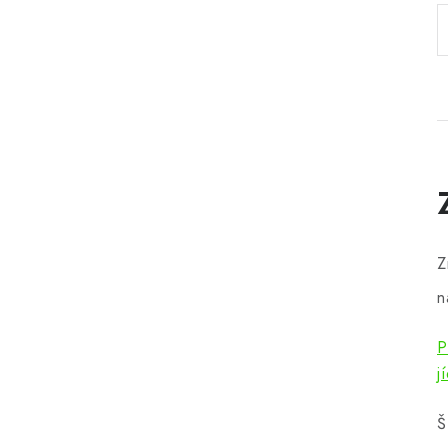
Z
n
P
j
Š