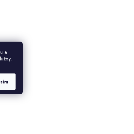
u a
lužby,
asím