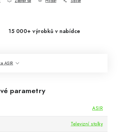
k
Zeptat se
Hlídat
Sdílet
15 000+ výrobků v nabídce
ka ASIR
vé parametry
ASIR
Televizní stolky