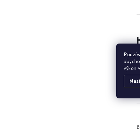
B
Použív
abycho
výkon 
Nas
B