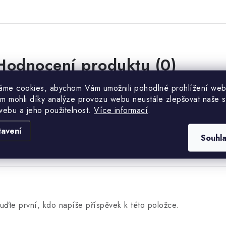
Hodnocení produktu (0)
uďte první, kdo napíše příspěvek k této položce.
áme cookies, abychom Vám umožnili pohodlné prohlížení web
m mohli díky analýze provozu webu neustále zlepšovat naše s
webu a jeho použitelnost.
Více informací
.
PŘIDAT HODNOCENÍ
tavení
Souhl
uďte první, kdo napíše příspěvek k této položce.