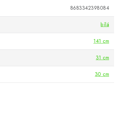
8683342398084
bílá
141 cm
31 cm
30 cm