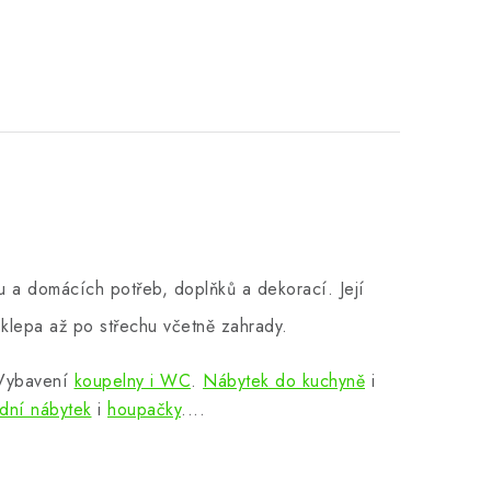
 a domácích potřeb, doplňků a dekorací. Její
klepa až po střechu včetně zahrady.
 Vybavení
koupelny i WC
.
Nábytek do kuchyně
i
dní nábytek
i
houpačky
....