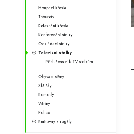
g
r
Houpací křesla
o
Taburety
a
r
Relaxační křesla
n
i
Konferenční stolky
e
n
Odkládací stolky
í
Televizní stolky
Příslušenství k TV stolkům
p
a
Obývací stěny
Skříňky
n
Komody
e
Vitríny
l
Police
Knihovny a regály