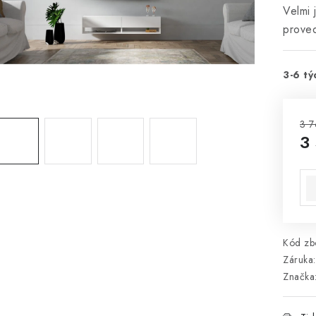
Velmi 
prove
3-6 tý
3 7
3
Mě
Kód zbo
Záruka
:
Značka