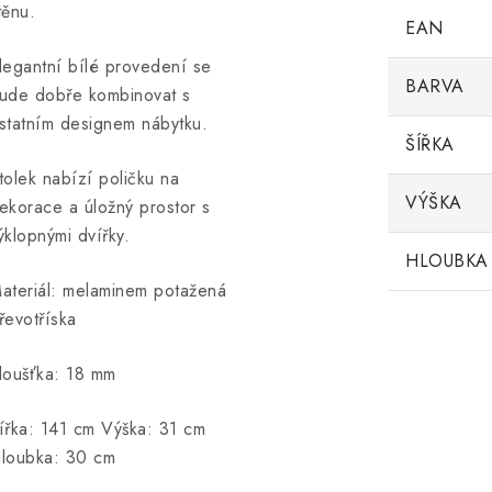
těnu.
EAN
legantní bílé provedení se
BARVA
ude dobře kombinovat s
statním designem nábytku.
ŠÍŘKA
tolek nabízí poličku na
VÝŠKA
ekorace a úložný prostor s
ýklopnými dvířky.
HLOUBKA
ateriál: melaminem potažená
řevotříska
loušťka: 18 mm
ířka: 141 cm Výška: 31 cm
loubka: 30 cm