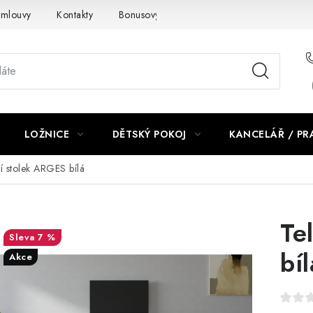
smlouvy
Kontakty
Bonusový program NBM+
Blog
LOŽNICE
DĚTSKÝ POKOJ
KANCELÁŘ / P
ní stolek ARGES bílá
Te
7 %
bíl
Akce