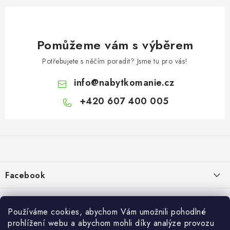
Pomůžeme vám s výběrem
Potřebujete s něčím poradit? Jsme tu pro vás!
info
@
nabytkomanie.cz
+420 607 400 005
Z
á
p
a
Facebook
t
í
Informace pro vás
Používáme cookies, abychom Vám umožnili pohodlné
Vše o nákupu
prohlížení webu a abychom mohli díky analýze provozu