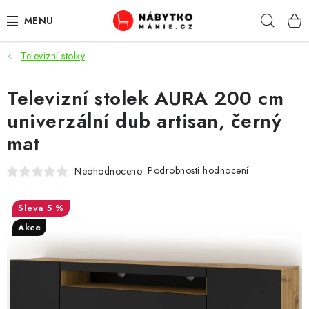
Přejít
Hleda
na
obsah
Televizní stolky
OBÝVACÍ POKOJ
Televizní stolek AURA 200 cm
KUCHYŇ A JÍDELNA
univerzální dub artisan, černý
LOŽNICE
mat
DĚTSKÝ POKOJ
Podrobnosti hodnocení
Neohodnoceno
KANCELÁŘ / PRACOVNA
5 %
Akce
KOUPELNA A WC
PŘEDSÍŇ