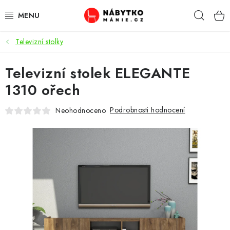
Přejít
Hleda
na
obsah
Televizní stolky
OBÝVACÍ POKOJ
Televizní stolek ELEGANTE
KUCHYŇ A JÍDELNA
1310 ořech
LOŽNICE
Podrobnosti hodnocení
Neohodnoceno
DĚTSKÝ POKOJ
KANCELÁŘ / PRACOVNA
KOUPELNA A WC
PŘEDSÍŇ