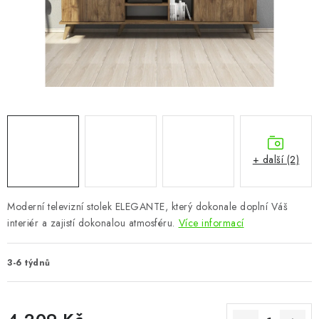
CHOVATELSKÉ POTŘEBY
DOPLŇKY A DEKORACE
ZAHRADA
OSTATNÍ
NOVINKY
+ další (2)
VÝPRODEJ
Moderní televizní stolek ELEGANTE, který dokonale doplní Váš
interiér a zajistí dokonalou atmosféru.
Více informací
Vše o nákupu
Info
Reklamace a odstoupení od smlouvy
Kontakty
Bonusový program NBM+
Blog
3-6 týdnů