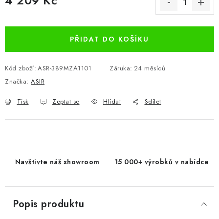
4 209 Kč
Měrná cena:
PŘIDAT DO KOŠÍKU
Kód zboží:
ASR-389MZA1101
Záruka
:
24 měsíců
Značka:
ASIR
Tisk
Zeptat se
Hlídat
Sdílet
Navštivte náš showroom
15 000+ výrobků v nabídce
Popis produktu