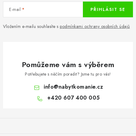
E-mail
PŘIHLÁSIT SE
Vložením e-mailu souhlasíte s
podmínkami ochrany osobních údajů
Pomůžeme vám s výběrem
Potřebujete s něčím poradit? Jsme tu pro vás!
info
@
nabytkomanie.cz
+420 607 400 005
Z
á
p