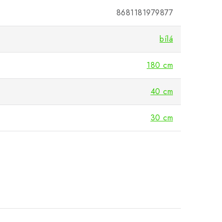
8681181979877
bílá
180 cm
40 cm
30 cm