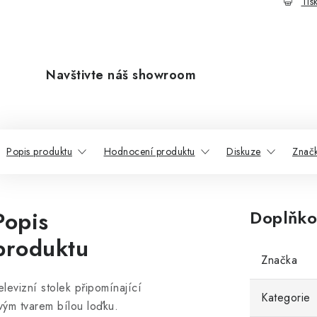
Tis
Navštivte náš showroom
Popis produktu
Hodnocení produktu
Diskuze
Znač
Popis
Doplňko
produktu
Značka
elevizní stolek připomínající
Kategorie
vým tvarem bílou loďku.