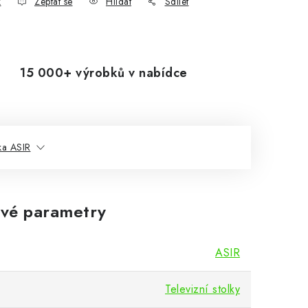
k
Zeptat se
Hlídat
Sdílet
15 000+ výrobků v nabídce
ka ASIR
vé parametry
ASIR
Televizní stolky