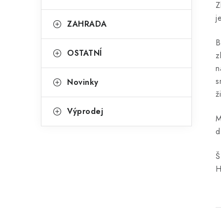
Z
j
ZAHRADA
B
OSTATNÍ
z
n
s
Novinky
ž
Výprodej
M
d
Š
H