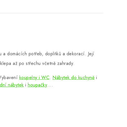
 a domácích potřeb, doplňků a dekorací. Její
klepa až po střechu včetně zahrady.
 Vybavení
koupelny i WC
.
Nábytek do kuchyně
i
dní nábytek
i
houpačky
....