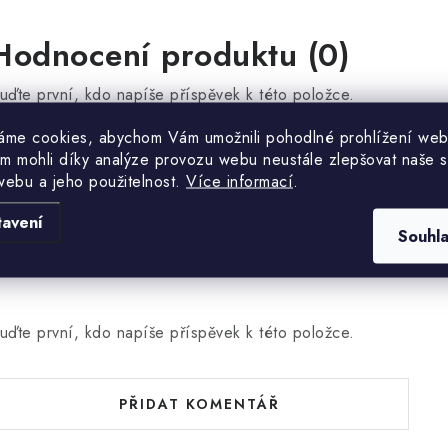
Hodnocení produktu (0)
uďte první, kdo napíše příspěvek k této položce.
áme cookies, abychom Vám umožnili pohodlné prohlížení web
m mohli díky analýze provozu webu neustále zlepšovat naše s
PŘIDAT HODNOCENÍ
webu a jeho použitelnost.
Více informací
.
tavení
Souhl
uďte první, kdo napíše příspěvek k této položce.
PŘIDAT KOMENTÁŘ