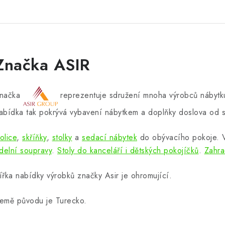
Značka ASIR
načka
reprezentuje sdružení mnoha výrobců nábytku
abídka tak pokrývá vybavení nábytkem a doplňky doslova od s
olice
,
skříňky
,
stolky
a
sedací nábytek
do obývacího pokoje.
ídelní soupravy
.
Stoly do kanceláří i dětských pokojíčků
.
Zahra
ířka nabídky výrobků značky Asir je ohromující.
emě původu je Turecko.