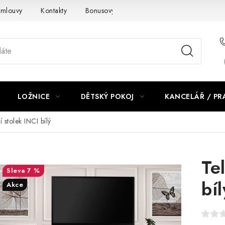
smlouvy
Kontakty
Bonusový program NBM+
Blog
LOŽNICE
DĚTSKÝ POKOJ
KANCELÁŘ / P
í stolek INCI bílý
Te
7 %
bíl
Akce