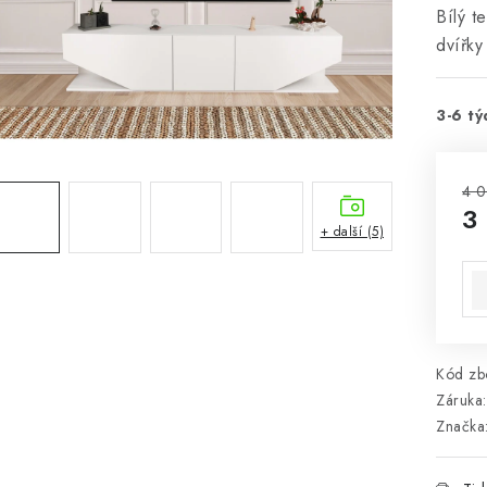
Bílý t
dvířky
3-6 tý
4 0
3
+ další (5)
Mě
Kód zbo
Záruka
:
Značka