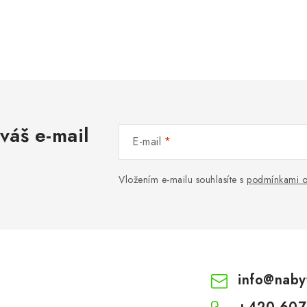
váš e-mail
E-mail
Vložením e-mailu souhlasíte s
podmínkami o
info
@
naby