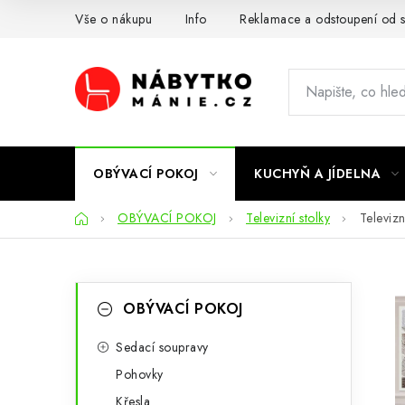
Přejít
Vše o nákupu
Info
Reklamace a odstoupení od 
na
obsah
OBÝVACÍ POKOJ
KUCHYŇ A JÍDELNA
Domů
OBÝVACÍ POKOJ
Televizní stolky
Televizn
P
K
Přeskočit
OBÝVACÍ POKOJ
kategorie
a
o
t
Sedací soupravy
s
Pohovky
e
t
Křesla