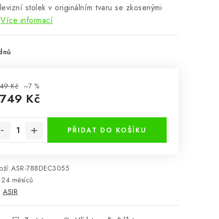
elevizní stolek v originálním tvaru se zkosenými
Více informací
dnů
49 Kč
–7 %
 749 Kč
rná cena:
PŘIDAT DO KOŠÍKU
ží:
ASR-788DEC3055
24 měsíců
:
ASIR