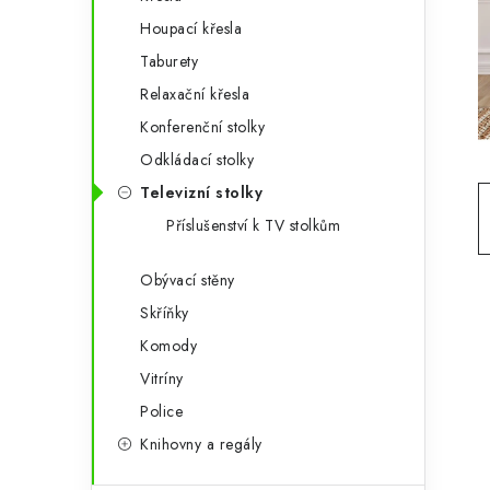
g
r
Houpací křesla
o
Taburety
a
r
Relaxační křesla
n
i
Konferenční stolky
e
n
Odkládací stolky
í
Televizní stolky
Příslušenství k TV stolkům
p
a
Obývací stěny
Skříňky
n
Komody
e
Vitríny
l
Police
Knihovny a regály