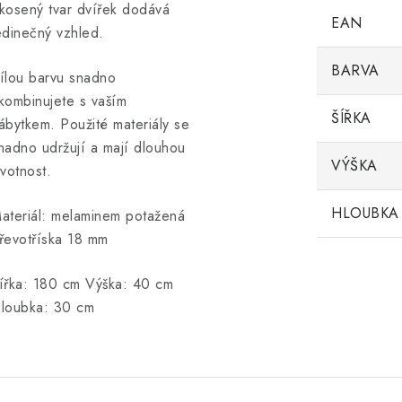
kosený tvar dvířek dodává
EAN
edinečný vzhled.
BARVA
ílou barvu snadno
kombinujete s vaším
ŠÍŘKA
ábytkem. Použité materiály se
nadno udržují a mají dlouhou
VÝŠKA
ivotnost.
HLOUBKA
ateriál: melaminem potažená
řevotříska 18 mm
ířka: 180 cm Výška: 40 cm
loubka: 30 cm