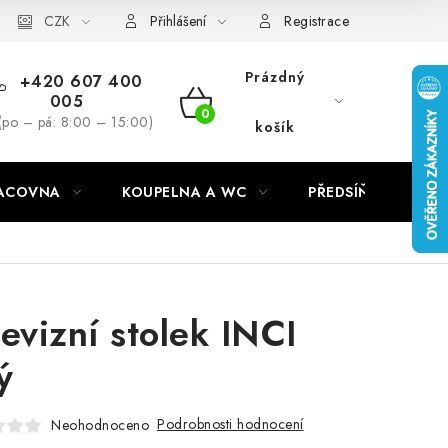
CZK
Přihlášení
Registrace
Prázdný
+420 607 400
005
NÁKUPNÍ
(po – pá: 8:00 – 15:00)
košík
KOŠÍK
RACOVNA
KOUPELNA A WC
PŘEDSÍŇ
C
levizní stolek INCI
ý
Podrobnosti hodnocení
Neohodnoceno