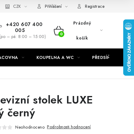
CZK
Přihlášení
Registrace
Prázdný
+420 607 400
005
NÁKUPNÍ
(po – pá: 8:00 – 15:00)
košík
KOŠÍK
RACOVNA
KOUPELNA A WC
PŘEDSÍŇ
C
levizní stolek LUXE
lý černý
Podrobnosti hodnocení
Neohodnoceno