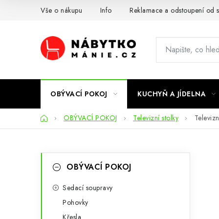
Přejít
Vše o nákupu
Info
Reklamace a odstoupení od 
na
obsah
OBÝVACÍ POKOJ
KUCHYŇ A JÍDELNA
Domů
OBÝVACÍ POKOJ
Televizní stolky
Televizn
P
K
Přeskočit
OBÝVACÍ POKOJ
kategorie
a
o
t
Sedací soupravy
s
Pohovky
e
t
Křesla