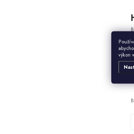
B
Použív
abycho
výkon 
Nas
B