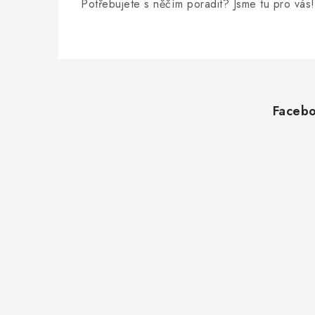
Potřebujete s něčím poradit? Jsme tu pro vás!
Z
á
Faceb
p
a
t
í