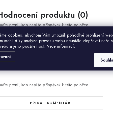
Hodnocení produktu (0)
uďte první, kdo napíše příspěvek k této položce.
áme cookies, abychom Vám umožnili pohodlné prohlížení web
m mohli díky analýze provozu webu neustále zlepšovat naše s
PŘIDAT HODNOCENÍ
webu a jeho použitelnost.
Více informací
.
tavení
Souhl
uďte první, kdo napíše příspěvek k této položce.
PŘIDAT KOMENTÁŘ