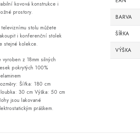
EAN
tabilní kovová konstrukce i
ložné prostory.
BARVA
 televiznímu stolu můžete
ŠÍŘKA
akoupit i konferenční stolek
e stejné kolekce.
VÝŠKA
e vyroben z 18mm silných
esek pokrytých 100%
elaminem
ozměry: Šířka: 180 cm
loubka: 30 cm Výška: 50 cm
ohy jsou lakované
lektrostatickým práškem.