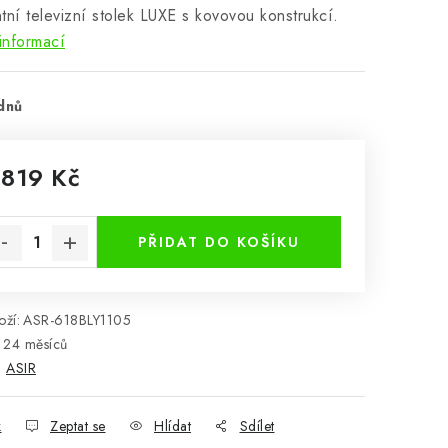
tní televizní stolek LUXE s kovovou konstrukcí.
informací
dnů
 819 Kč
rná cena:
PŘIDAT DO KOŠÍKU
ží:
ASR-618BLY1105
24 měsíců
:
ASIR
k
Zeptat se
Hlídat
Sdílet