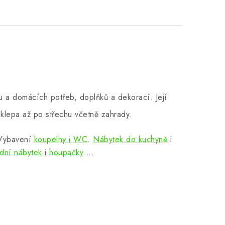
 a domácích potřeb, doplňků a dekorací. Její
klepa až po střechu včetně zahrady.
 Vybavení
koupelny i WC
.
Nábytek do kuchyně
i
dní nábytek
i
houpačky
....