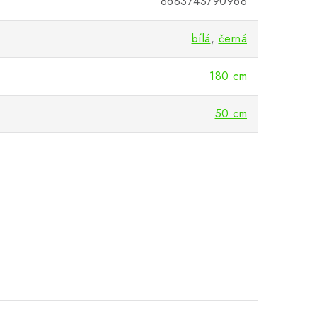
8683743790968
bílá
,
černá
180 cm
50 cm