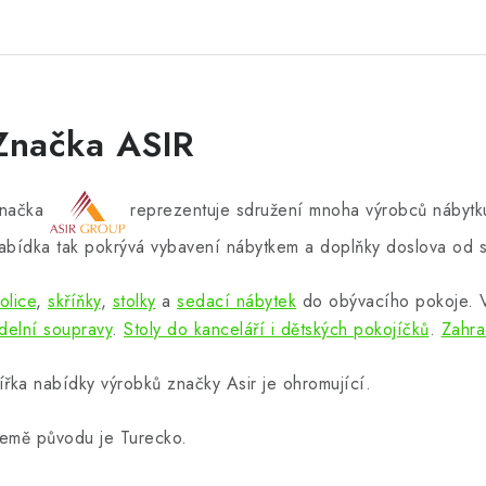
Značka ASIR
načka
reprezentuje sdružení mnoha výrobců nábytku
abídka tak pokrývá vybavení nábytkem a doplňky doslova od s
olice
,
skříňky
,
stolky
a
sedací nábytek
do obývacího pokoje.
ídelní soupravy
.
Stoly do kanceláří i dětských pokojíčků
.
Zahra
ířka nabídky výrobků značky Asir je ohromující.
emě původu je Turecko.