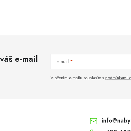
váš e-mail
E-mail
Vložením e-mailu souhlasíte s
podmínkami o
info
@
naby