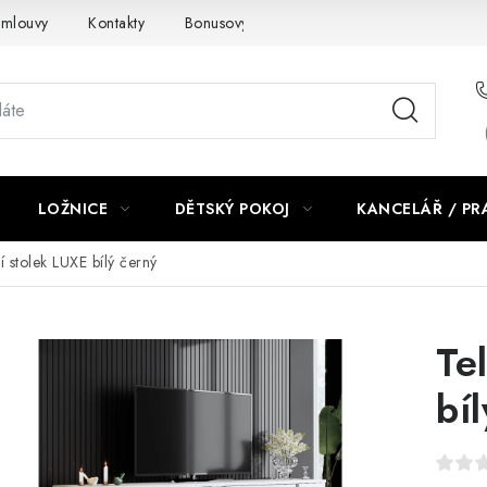
smlouvy
Kontakty
Bonusový program NBM+
Blog
LOŽNICE
DĚTSKÝ POKOJ
KANCELÁŘ / P
í stolek LUXE bílý černý
Te
bí