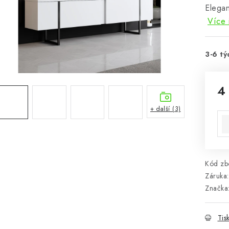
Elegan
Více 
3-6 tý
4
Mě
+ další (3)
Kód zbo
Záruka
:
Značka
Tis