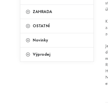
s
ú
ZAHRADA
K
OSTATNÍ
z
z
Novinky
J
d
Výprodej
m
R
H
N
e