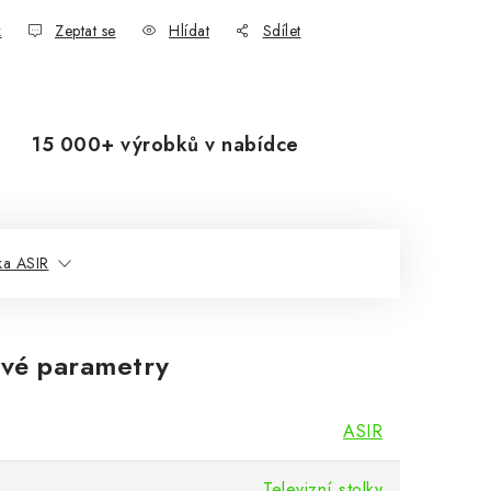
k
Zeptat se
Hlídat
Sdílet
15 000+ výrobků v nabídce
ka ASIR
vé parametry
ASIR
Televizní stolky