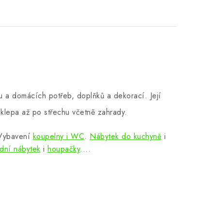
 a domácích potřeb, doplňků a dekorací. Její
klepa až po střechu včetně zahrady.
 Vybavení
koupelny i WC
.
Nábytek do kuchyně
i
dní nábytek
i
houpačky
....