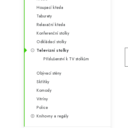
g
r
Houpací křesla
o
Taburety
a
r
Relaxační křesla
n
i
Konferenční stolky
e
n
Odkládací stolky
í
Televizní stolky
Příslušenství k TV stolkům
p
a
Obývací stěny
Skříňky
n
Komody
e
Vitríny
l
Police
Knihovny a regály