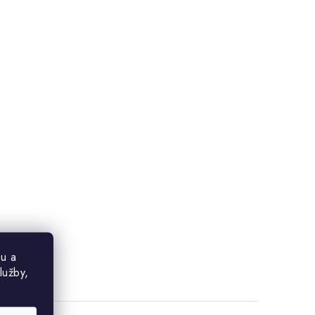
u a
lužby,