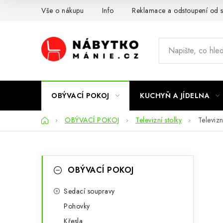
Přejít
Vše o nákupu
Info
Reklamace a odstoupení od 
na
obsah
OBÝVACÍ POKOJ
KUCHYŇ A JÍDELNA
Domů
OBÝVACÍ POKOJ
Televizní stolky
Televiz
P
K
Přeskočit
OBÝVACÍ POKOJ
kategorie
a
o
t
Sedací soupravy
s
Pohovky
e
t
Křesla