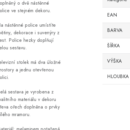
oplněný o dvě nástěnné
olice ve stejném dekoru.
EAN
a nástěnné police umístíte
BARVA
větiny, dekorace i suvenýry z
est. Police hezky doplňují
ŠÍŘKA
elou sestavu.
VÝŠKA
elevizní stolek má dva úložné
rostory a jednu otevřenou
HLOUBKA
olici.
elá sestava je vyrobena z
valitního materiálu v dekoru
řeva ořech doplněna o prvky
ílého mramoru.
ateriál: melaminem potažená