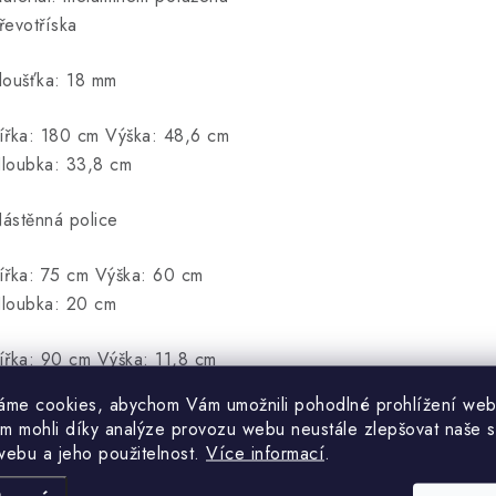
řevotříska
loušťka: 18 mm
ířka: 180 cm Výška: 48,6 cm
loubka: 33,8 cm
ástěnná police
ířka: 75 cm Výška: 60 cm
loubka: 20 cm
ířka: 90 cm Výška: 11,8 cm
loubka: 1,6 cm
áme cookies, abychom Vám umožnili pohodlné prohlížení web
m mohli díky analýze provozu webu neustále zlepšovat naše s
webu a jeho použitelnost.
Více informací
.