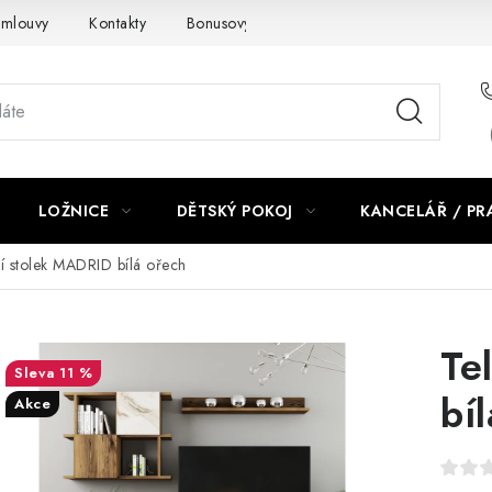
smlouvy
Kontakty
Bonusový program NBM+
Blog
LOŽNICE
DĚTSKÝ POKOJ
KANCELÁŘ / P
ní stolek MADRID bílá ořech
Te
11 %
bí
Akce