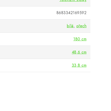
8683342169592
bílá
,
ořech
180 cm
48,6 cm
33,8 cm