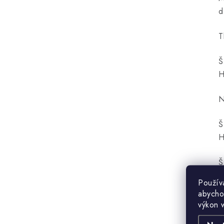
d
T
Š
H
N
Š
H
Š
H
Použív
abycho
výkon 