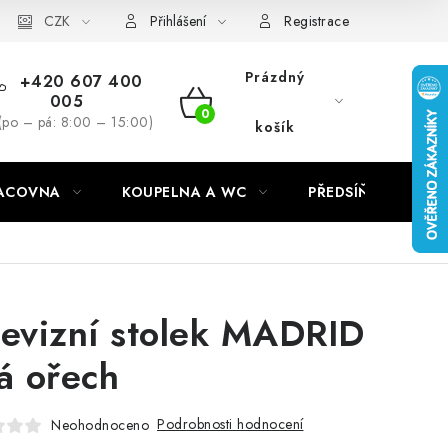
CZK
Přihlášení
Registrace
Prázdný
+420 607 400
005
NÁKUPNÍ
(po – pá: 8:00 – 15:00)
košík
KOŠÍK
RACOVNA
KOUPELNA A WC
PŘEDSÍŇ
C
levizní stolek MADRID
lá ořech
Podrobnosti hodnocení
Neohodnoceno