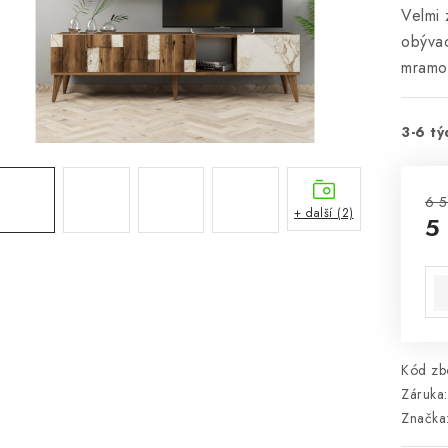
Velmi 
obývac
mramo
3-6 tý
6 5
+ další (2)
5
Mě
Kód zbo
Záruka
:
Značka