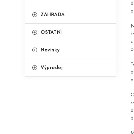
d
p
ZAHRADA
N
OSTATNÍ
k
c
c
Novinky
T
Výprodej
p
p
C
k
d
b
M