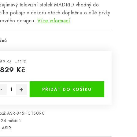
zajímavý televizní stolek MADRID vhodný do
ího pokoje v dekoru ořech doplněna o bílé prvky
rového designu.
Více informací
dnů
59 Kč
–11 %
 829 Kč
rná cena:
PŘIDAT DO KOŠÍKU
ží:
ASR-845HCT3090
24 měsíců
:
ASIR