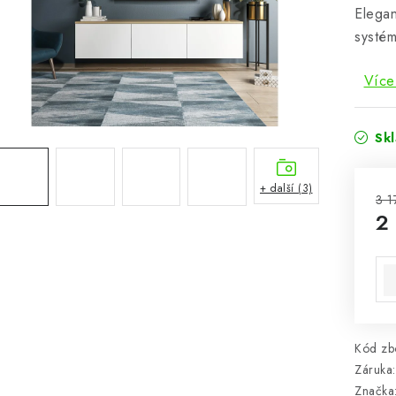
Elegan
systé
Více
Sk
+ další (3)
3 1
2
Mě
Kód zbo
Záruka
:
Značka