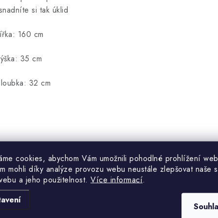
snadníte si tak úklid
ířka: 160 cm
ýška: 35 cm
loubka: 32 cm
áme cookies, abychom Vám umožnili pohodlné prohlížení web
m mohli díky analýze provozu webu neustále zlepšovat naše s
webu a jeho použitelnost.
Více informací
.
tavení
Hodnocení produktu (0)
Souhl