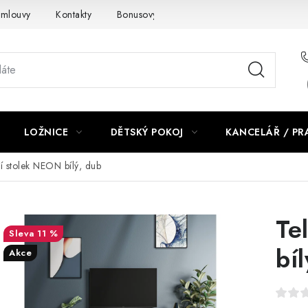
smlouvy
Kontakty
Bonusový program NBM+
Blog
LOŽNICE
DĚTSKÝ POKOJ
KANCELÁŘ / P
ní stolek NEON bílý, dub
Te
11 %
bí
Akce