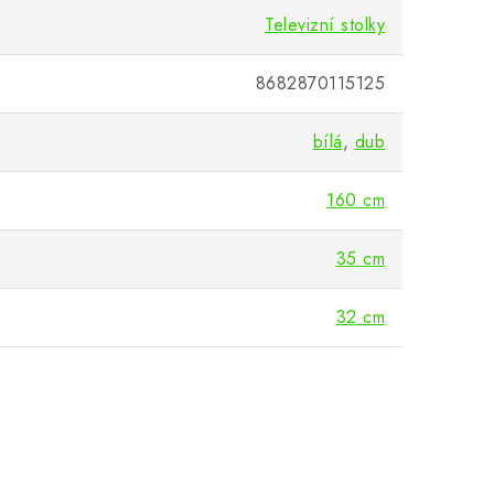
Televizní stolky
8682870115125
bílá
,
dub
160 cm
35 cm
32 cm