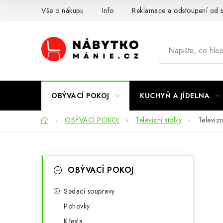
Přejít
Vše o nákupu
Info
Reklamace a odstoupení od 
na
obsah
OBÝVACÍ POKOJ
KUCHYŇ A JÍDELNA
Domů
OBÝVACÍ POKOJ
Televizní stolky
Televiz
P
K
Přeskočit
OBÝVACÍ POKOJ
kategorie
a
o
t
Sedací soupravy
s
Pohovky
e
t
Křesla