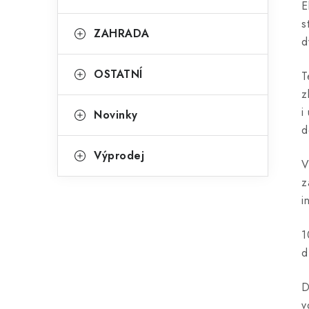
E
s
ZAHRADA
d
OSTATNÍ
T
z
i
Novinky
d
Výprodej
V
z
i
1
d
D
v