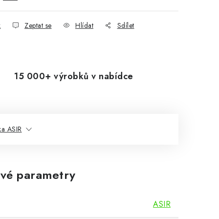
k
Zeptat se
Hlídat
Sdílet
15 000+ výrobků v nabídce
ka ASIR
vé parametry
ASIR