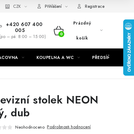
CZK
Přihlášení
Registrace
Prázdný
+420 607 400
005
NÁKUPNÍ
(po – pá: 8:00 – 15:00)
košík
KOŠÍK
RACOVNA
KOUPELNA A WC
PŘEDSÍŇ
C
levizní stolek NEON
lý, dub
Podrobnosti hodnocení
Neohodnoceno