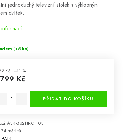
tní jednoduchý televizní stolek s výklopným
mem dvířek.
 informací
ladem
(>5 ks)
79 Kč
–11 %
 799 Kč
rná cena:
PŘIDAT DO KOŠÍKU
ží:
ASR-382NRC1108
24 měsíců
:
ASIR