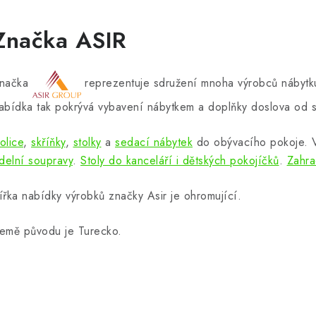
Značka ASIR
načka
reprezentuje sdružení mnoha výrobců nábytku
abídka tak pokrývá vybavení nábytkem a doplňky doslova od s
olice
,
skříňky
,
stolky
a
sedací nábytek
do obývacího pokoje.
ídelní soupravy
.
Stoly do kanceláří i dětských pokojíčků
.
Zahra
ířka nabídky výrobků značky Asir je ohromující.
emě původu je Turecko.