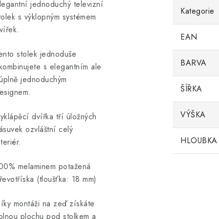
legantní jednoduchý televizní
Kategorie
tolek s výklopným systémem
vířek.
EAN
ento stolek jednoduše
BARVA
kombinujete s elegantním ale
 úplně jednoduchým
ŠÍŘKA
esignem.
VÝŠKA
yklápěcí dvířka tří úložných
ásuvek ozvláštní celý
HLOUBKA
nteriér.
00% melaminem potažená
řevotříska (tloušťka: 18 mm)
íky montáži na zeď získáte
olnou plochu pod stolkem a