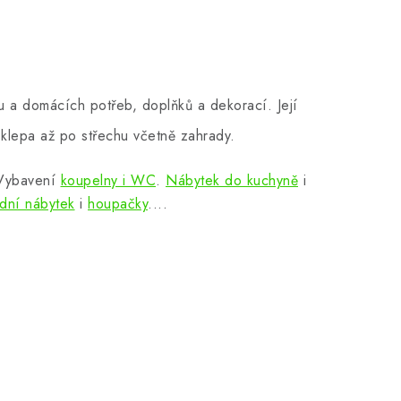
 a domácích potřeb, doplňků a dekorací. Její
klepa až po střechu včetně zahrady.
 Vybavení
koupelny i WC
.
Nábytek do kuchyně
i
dní nábytek
i
houpačky
....