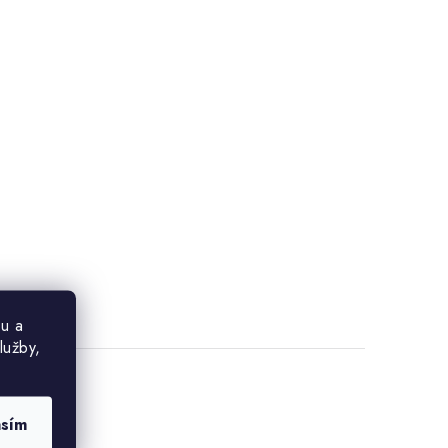
u a
lužby,
asím