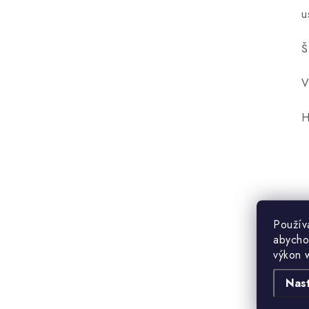
u
Š
V
H
Použív
abycho
výkon 
Nas