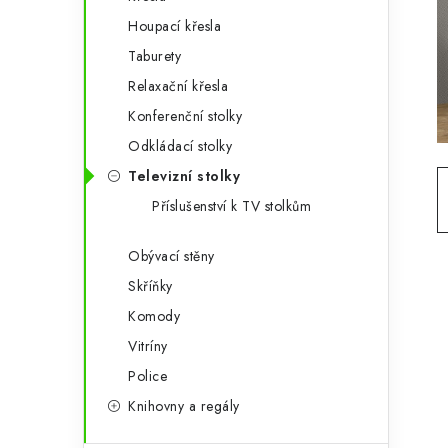
g
r
Houpací křesla
o
Taburety
a
r
Relaxační křesla
n
i
Konferenční stolky
e
n
Odkládací stolky
í
Televizní stolky
Příslušenství k TV stolkům
p
a
Obývací stěny
Skříňky
n
Komody
e
Vitríny
l
Police
Knihovny a regály