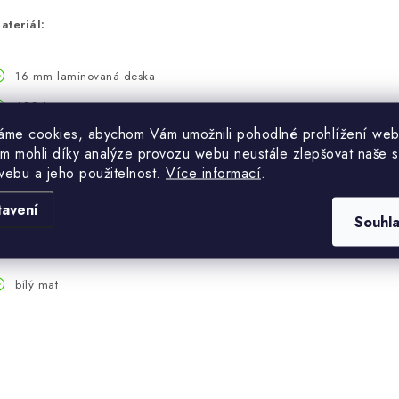
ateriál:
16 mm laminovaná deska
ABS hrany
áme cookies, abychom Vám umožnili pohodlné prohlížení web
HDF deska
m mohli díky analýze provozu webu neustále zlepšovat naše s
webu a jeho použitelnost.
Více informací
.
tavení
Souhl
arva:
bílý mat