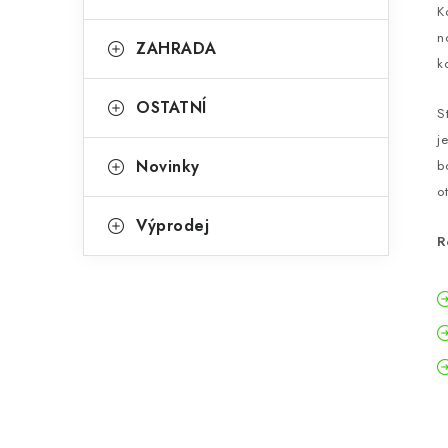
K
n
ZAHRADA
k
OSTATNÍ
S
j
Novinky
b
o
Výprodej
R