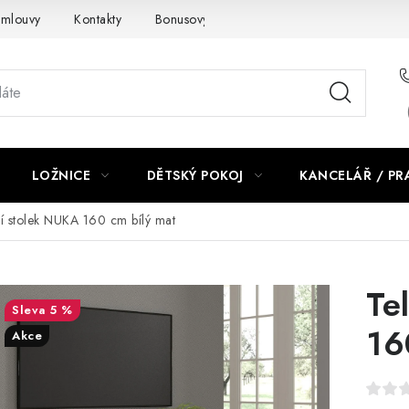
smlouvy
Kontakty
Bonusový program NBM+
Blog
LOŽNICE
DĚTSKÝ POKOJ
KANCELÁŘ / P
ní stolek NUKA 160 cm bílý mat
Te
5 %
16
Akce