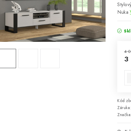
Stylov
Nuka
Sk
4 0
3
Mě
Kód zbo
Záruka
:
Značka