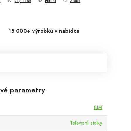
k
Zeptat se
Hlídat
Sdílet
15 000+ výrobků v nabídce
vé parametry
BIM
Televizní stolky