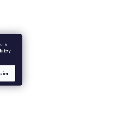
u a
lužby,
asím