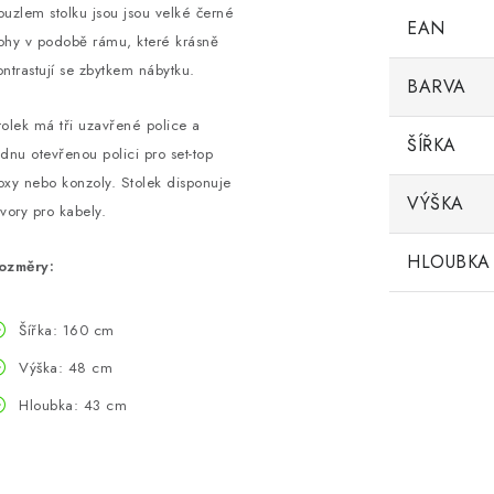
ouzlem stolku jsou jsou velké černé
EAN
ohy v podobě rámu, které krásně
ontrastují se zbytkem nábytku.
BARVA
tolek má tři uzavřené police a
ŠÍŘKA
ednu otevřenou polici pro set-top
oxy nebo konzoly. Stolek disponuje
VÝŠKA
tvory pro kabely.
HLOUBKA
ozměry:
Šířka: 160 cm
Výška: 48 cm
Hloubka: 43 cm