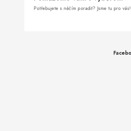
Potřebujete s něčím poradit? Jsme tu pro vás!
Z
á
Faceb
p
a
t
í