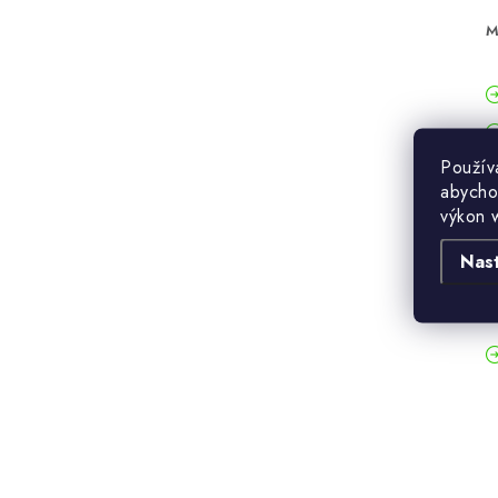
M
Použív
abycho
výkon 
Nas
B