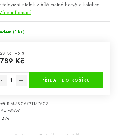
ý televizní stolek v bílé matné barvě z kolekce
Více informací
ladem
(1 ks)
29 Kč
–5 %
 789 Kč
rná cena:
PŘIDAT DO KOŠÍKU
ží:
BIM-5906721157502
24 měsíců
:
BIM