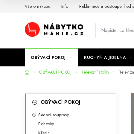
Přejít
Vše o nákupu
Info
Reklamace a odstoupení od 
na
obsah
OBÝVACÍ POKOJ
KUCHYŇ A JÍDELNA
Domů
OBÝVACÍ POKOJ
Televizní stolky
Televiz
P
K
Přeskočit
OBÝVACÍ POKOJ
kategorie
a
o
t
Sedací soupravy
s
Pohovky
e
t
Křesla