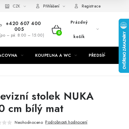
CZK
Přihlášení
Registrace
Prázdný
+420 607 400
005
NÁKUPNÍ
(po – pá: 8:00 – 15:00)
košík
KOŠÍK
RACOVNA
KOUPELNA A WC
PŘEDSÍŇ
C
levizní stolek NUKA
0 cm bílý mat
Podrobnosti hodnocení
Neohodnoceno