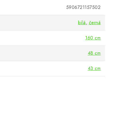
5906721157502
bílá
,
černá
160 cm
48 cm
43 cm