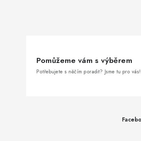
Pomůžeme vám s výběrem
Potřebujete s něčím poradit? Jsme tu pro vás!
Z
á
Faceb
p
a