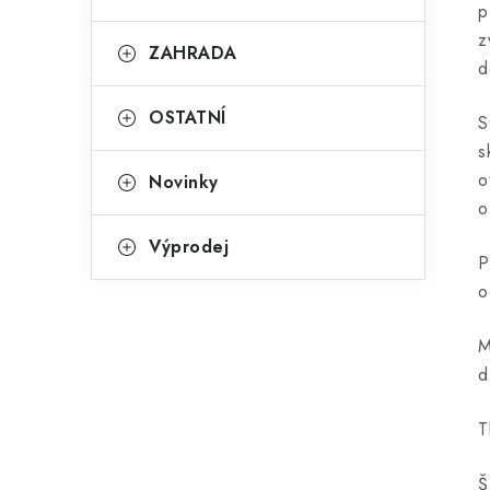
p
z
ZAHRADA
d
OSTATNÍ
S
s
o
Novinky
o
Výprodej
P
o
M
d
T
Š