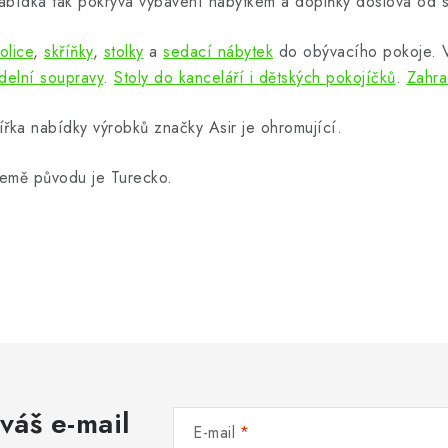
abídka tak pokrývá vybavení nábytkem a doplňky doslova od s
olice
,
skříňky
,
stolky
a
sedací nábytek
do obývacího pokoje.
ídelní soupravy
.
Stoly do kanceláří i dětských pokojíčků
.
Zahra
ířka nabídky výrobků značky Asir je ohromující.
emě původu je Turecko.
váš e-mail
E-mail