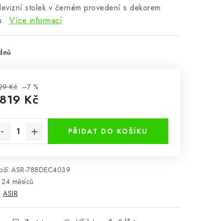
levizní stolek v černém provedení s dekorem
u.
Více informací
dnů
29 Kč
–7 %
 819 Kč
rná cena:
PŘIDAT DO KOŠÍKU
ží:
ASR-788DEC4039
24 měsíců
:
ASIR