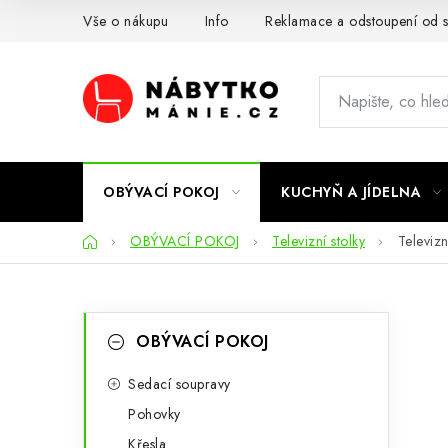
Přejít
Vše o nákupu
Info
Reklamace a odstoupení od 
na
obsah
OBÝVACÍ POKOJ
KUCHYŇ A JÍDELNA
Domů
OBÝVACÍ POKOJ
Televizní stolky
Televizn
P
K
Přeskočit
OBÝVACÍ POKOJ
kategorie
a
o
t
Sedací soupravy
s
Pohovky
e
t
Křesla