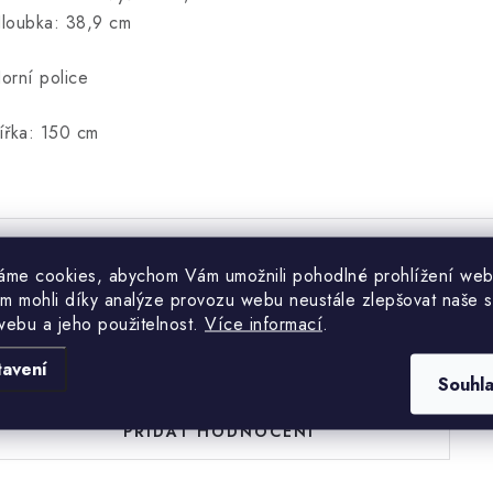
loubka: 38,9 cm
orní police
ířka: 150 cm
áme cookies, abychom Vám umožnili pohodlné prohlížení web
Hodnocení produktu (0)
m mohli díky analýze provozu webu neustále zlepšovat naše s
webu a jeho použitelnost.
Více informací
.
uďte první, kdo napíše příspěvek k této položce.
tavení
Souhl
PŘIDAT HODNOCENÍ