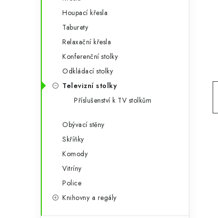
g
r
Houpací křesla
o
Taburety
a
r
Relaxační křesla
n
i
Konferenční stolky
e
n
Odkládací stolky
í
Televizní stolky
Příslušenství k TV stolkům
p
a
Obývací stěny
Skříňky
n
Komody
e
Vitríny
l
Police
Knihovny a regály