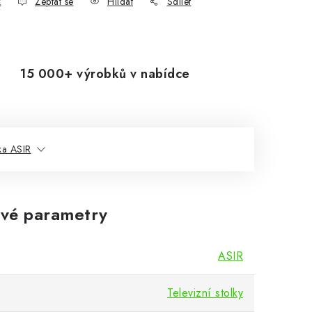
k
Zeptat se
Hlídat
Sdílet
15 000+ výrobků v nabídce
ka ASIR
vé parametry
ASIR
Televizní stolky