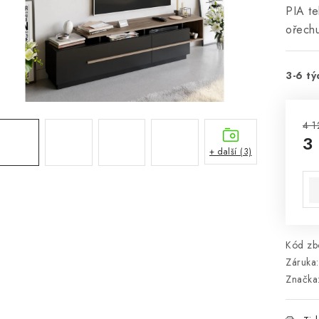
PIA te
ořech
3-6 tý
4 1
3
+ další (3)
Mě
Kód zbo
Záruka
:
Značka