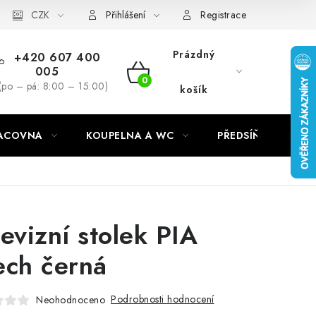
CZK
Přihlášení
Registrace
Prázdný
+420 607 400
005
NÁKUPNÍ
(po – pá: 8:00 – 15:00)
košík
KOŠÍK
RACOVNA
KOUPELNA A WC
PŘEDSÍŇ
C
levizní stolek PIA
ech černá
Podrobnosti hodnocení
Neohodnoceno