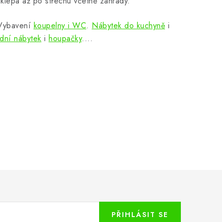
klepa až po střechu včetně zahrady.
 Vybavení
koupelny i WC
.
Nábytek do kuchyně
i
dní nábytek
i
houpačky
....
PŘIHLÁSIT SE