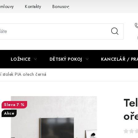
smlouvy
Kontakty
Bonusový program NBM+
Blog
LOŽNICE
DĚTSKÝ POKOJ
KANCELÁŘ / P
í stolek PIA ořech černá
Te
7 %
oř
Akce