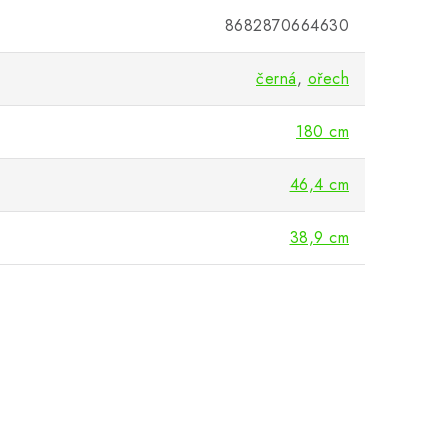
8682870664630
černá
,
ořech
180 cm
46,4 cm
38,9 cm