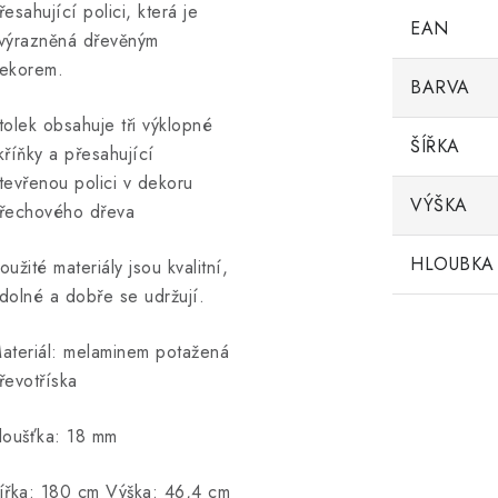
řesahující polici, která je
EAN
výrazněná dřevěným
ekorem.
BARVA
tolek obsahuje tři výklopné
ŠÍŘKA
kříňky a přesahující
tevřenou polici v dekoru
VÝŠKA
řechového dřeva
HLOUBKA
oužité materiály jsou kvalitní,
dolné a dobře se udržují.
ateriál: melaminem potažená
řevotříska
loušťka: 18 mm
ířka: 180 cm Výška: 46,4 cm