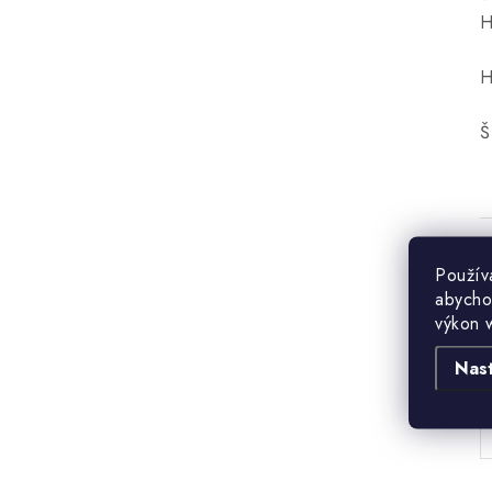
H
H
Š
Použív
abycho
výkon 
B
Nas