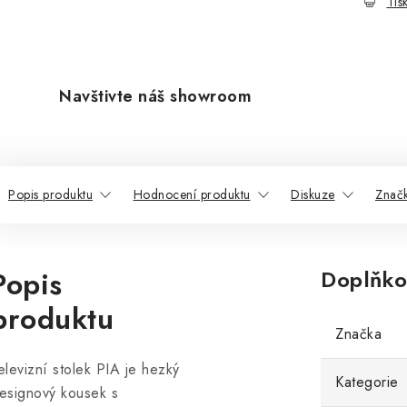
Tis
Navštivte náš showroom
Popis produktu
Hodnocení produktu
Diskuze
Znač
Popis
Doplňko
produktu
Značka
elevizní stolek PIA je hezký
Kategorie
esignový kousek s