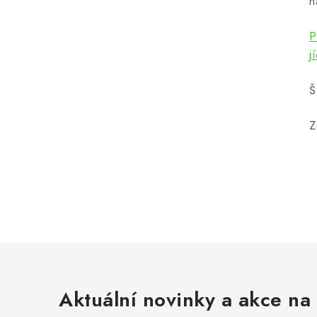
n
P
j
Š
Z
Aktuální novinky a akce na 