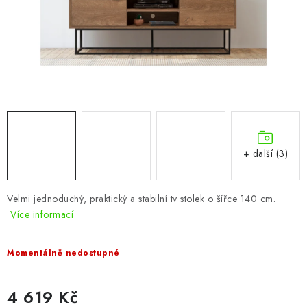
CHOVATELSKÉ POTŘEBY
DOPLŇKY A DEKORACE
ZAHRADA
OSTATNÍ
NOVINKY
+ další (3)
VÝPRODEJ
Velmi jednoduchý, praktický a stabilní tv stolek o šířce 140 cm.
Více informací
Vše o nákupu
Info
Reklamace a odstoupení od smlouvy
Kontakty
Bonusový program NBM+
Blog
Momentálně nedostupné
4 619 Kč