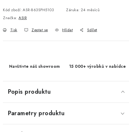
Měrná cena:
Kód zboží:
ASR-863SPH5103
Záruka
:
24 měsíců
Značka:
ASIR
Tisk
Zeptat se
Hlídat
Sdílet
Navštivte náš showroom
15 000+ výrobků v nabídce
Popis produktu
Parametry produktu