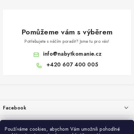
Pomůžeme vám s výběrem
Potřebujete s něčím poradit? Jsme tu pro vás!
info
@
nabytkomanie.cz
+420 607 400 005
Z
á
p
a
Facebook
t
í
Informace pro vás
Používáme cookies, abychom Vám umožnili pohodlné