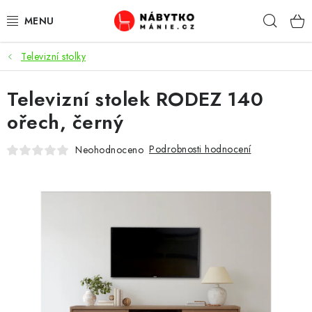
Přejít
Hleda
na
obsah
Televizní stolky
OBÝVACÍ POKOJ
Televizní stolek RODEZ 140
KUCHYŇ A JÍDELNA
ořech, černý
LOŽNICE
Podrobnosti hodnocení
Neohodnoceno
DĚTSKÝ POKOJ
KANCELÁŘ / PRACOVNA
KOUPELNA A WC
PŘEDSÍŇ