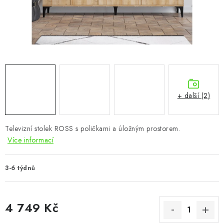
CHOVATELSKÉ POTŘEBY
DOPLŇKY A DEKORACE
ZAHRADA
OSTATNÍ
+ další (2)
NOVINKY
Televizní stolek ROSS s poličkami a úložným prostorem.
VÝPRODEJ
Více informací
Vše o nákupu
Info
Reklamace a odstoupení od smlouvy
3-6 týdnů
Kontakty
Bonusový program NBM+
Blog
4 749 Kč
Měrná cena: