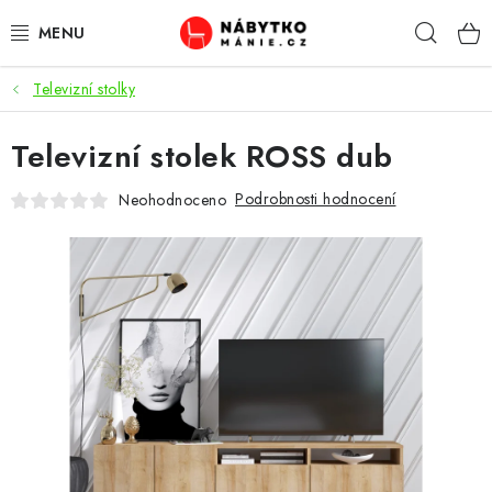
Přejít
Hleda
na
obsah
Televizní stolky
OBÝVACÍ POKOJ
Televizní stolek ROSS dub
KUCHYŇ A JÍDELNA
Podrobnosti hodnocení
Neohodnoceno
LOŽNICE
DĚTSKÝ POKOJ
KANCELÁŘ / PRACOVNA
KOUPELNA A WC
PŘEDSÍŇ