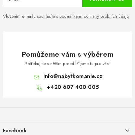
Vložením e-mailu souhlasíte s
podmínkami ochrany osobních údajů
Pomůžeme vám s výběrem
Potřebujete s něčím poradit? Jsme tu pro vás!
info
@
nabytkomanie.cz
+420 607 400 005
Z
á
p
a
Facebook