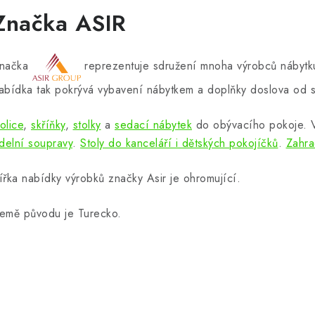
Značka ASIR
načka
reprezentuje sdružení mnoha výrobců nábytku
abídka tak pokrývá vybavení nábytkem a doplňky doslova od s
olice
,
skříňky
,
stolky
a
sedací nábytek
do obývacího pokoje.
ídelní soupravy
.
Stoly do kanceláří i dětských pokojíčků
.
Zahra
ířka nabídky výrobků značky Asir je ohromující.
emě původu je Turecko.