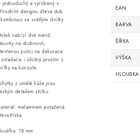
e jednoduchý a vyrobený v
EAN
řírodním designu dřeva dub
 kombinaci se světlými dvířky.
BARVA
tolek nabízí dvě menší
ŠÍŘKA
ásuvky na drobnosti,
tevřenou polici na dekorace
VÝŠKA
 ovladače, i úložný prostor s
vířky na konzole.
HLOUBKA
chytky z umělé kůže jsou
ezkým detailem stolku.
ateriál: melaminem potažená
řevotříska
loušťka: 18 mm