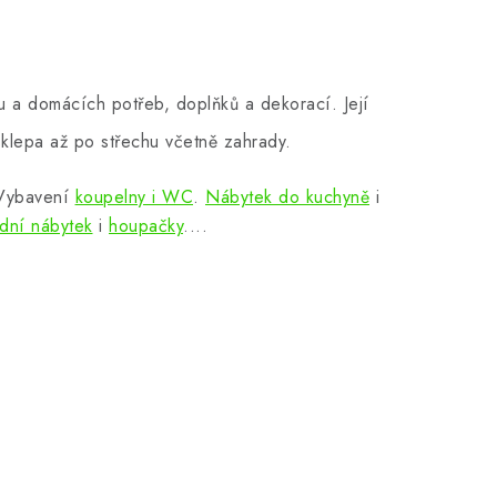
 a domácích potřeb, doplňků a dekorací. Její
klepa až po střechu včetně zahrady.
 Vybavení
koupelny i WC
.
Nábytek do kuchyně
i
dní nábytek
i
houpačky
....