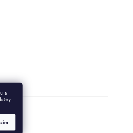
u a
lužby,
asím