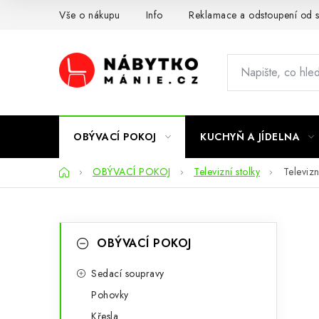
Přejít
Vše o nákupu
Info
Reklamace a odstoupení od 
na
obsah
OBÝVACÍ POKOJ
KUCHYŇ A JÍDELNA
Domů
OBÝVACÍ POKOJ
Televizní stolky
Televizn
P
K
Přeskočit
OBÝVACÍ POKOJ
kategorie
a
o
t
Sedací soupravy
s
Pohovky
e
t
Křesla