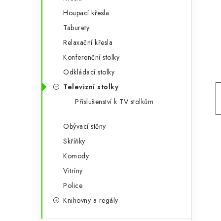
g
r
Houpací křesla
o
Taburety
a
r
Relaxační křesla
n
i
Konferenční stolky
e
n
Odkládací stolky
í
Televizní stolky
Příslušenství k TV stolkům
p
a
Obývací stěny
Skříňky
n
Komody
e
Vitríny
l
Police
Knihovny a regály