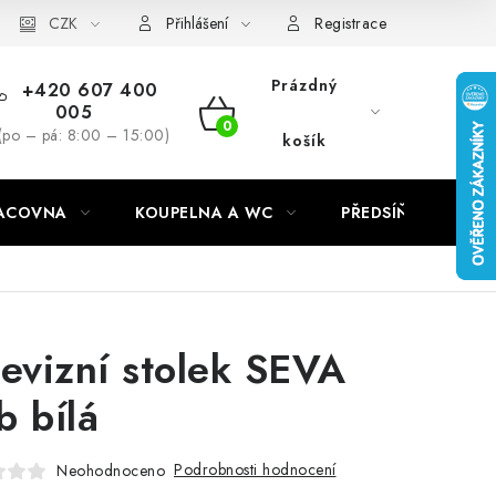
CZK
Přihlášení
Registrace
Prázdný
+420 607 400
005
NÁKUPNÍ
(po – pá: 8:00 – 15:00)
košík
KOŠÍK
RACOVNA
KOUPELNA A WC
PŘEDSÍŇ
C
levizní stolek SEVA
b bílá
Podrobnosti hodnocení
Neohodnoceno