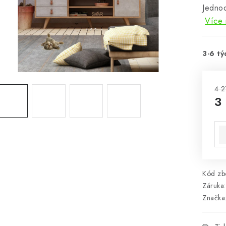
Jednod
Více 
3-6 tý
4 2
3
Mě
Kód zbo
Záruka
:
Značka