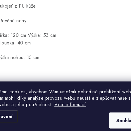
ukojeť z PU kůže
řevěné nohy
ířka: 120 cm Výška: 53 cm
loubka: 40 cm
ýška nohou: 15 cm
áme cookies, abychom Vám umožnili pohodlné prohlížení web
m mohli díky analýze provozu webu neustále zlepšovat naše s
webu a jeho použitelnost.
Více informací
.
Hodnocení produktu (0)
tavení
Souhl
uďte první, kdo napíše příspěvek k této položce.