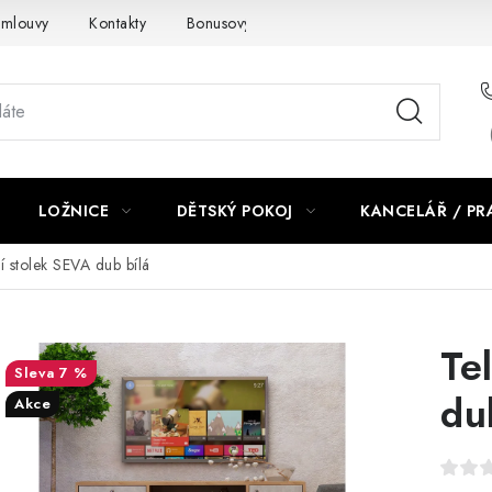
smlouvy
Kontakty
Bonusový program NBM+
Blog
LOŽNICE
DĚTSKÝ POKOJ
KANCELÁŘ / P
í stolek SEVA dub bílá
Te
7 %
du
Akce