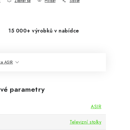
k
Zeptat se
Hlídat
Sdílet
15 000+ výrobků v nabídce
ka ASIR
vé parametry
ASIR
Televizní stolky