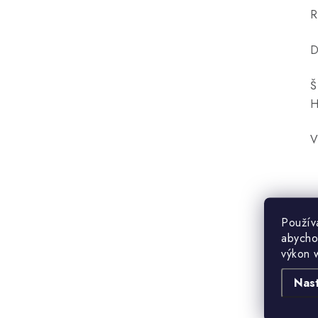
R
D
Š
H
V
Použív
abycho
výkon 
Nas
B