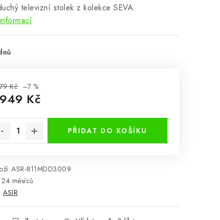
uchý televizní stolek z kolekce SEVA.
informací
dnů
79 Kč
–7 %
 949 Kč
rná cena:
PŘIDAT DO KOŠÍKU
ží:
ASR-811MDD3009
24 měsíců
:
ASIR