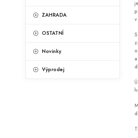
j
p
ZAHRADA
v
OSTATNÍ
S
z
o
Novinky
a
d
Výprodej
Ú
h
M
d
T