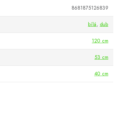
8681875126839
bílá
,
dub
120 cm
53 cm
40 cm