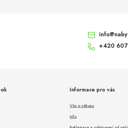
info
@
naby
+420 607
ook
Informace pro vás
Vše o nákupu
Info
Reklamace a odstoupení od sml