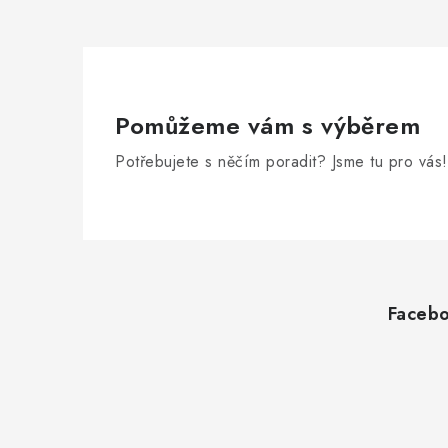
Pomůžeme vám s výběrem
Potřebujete s něčím poradit? Jsme tu pro vás!
Z
á
Faceb
p
a
t
í