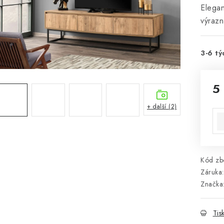
Elegan
výrazn
3-6 tý
5
Mě
+ další (2)
Kód zbo
Záruka
:
Značka
Tis