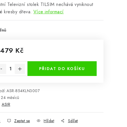
tní Televizní stolek TILSIM nechává vyniknout
é kresby dřeva.
Více informací
dnů
 479 Kč
rná cena:
PŘIDAT DO KOŠÍKU
ží:
ASR-854KLN3007
24 měsíců
:
ASIR
k
Zeptat se
Hlídat
Sdílet