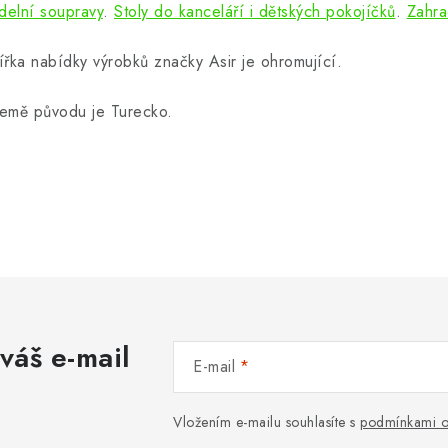
ídelní soupravy
.
Stoly do kanceláří i dětských pokojíčků
.
Zahra
ířka nabídky výrobků značky Asir je ohromující.
emě původu je Turecko.
váš e-mail
E-mail
Vložením e-mailu souhlasíte s
podmínkami o