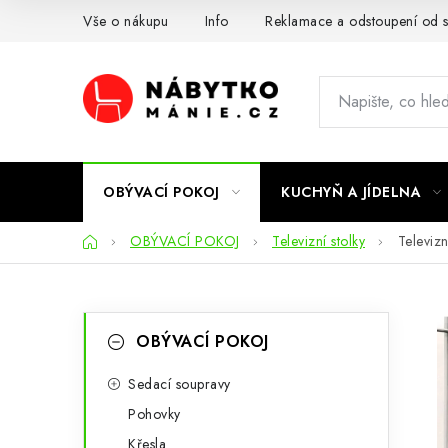
Přejít
Vše o nákupu
Info
Reklamace a odstoupení od 
na
obsah
OBÝVACÍ POKOJ
KUCHYŇ A JÍDELNA
Domů
OBÝVACÍ POKOJ
Televizní stolky
Televiz
P
K
Přeskočit
OBÝVACÍ POKOJ
kategorie
a
o
t
Sedací soupravy
s
Pohovky
e
t
Křesla