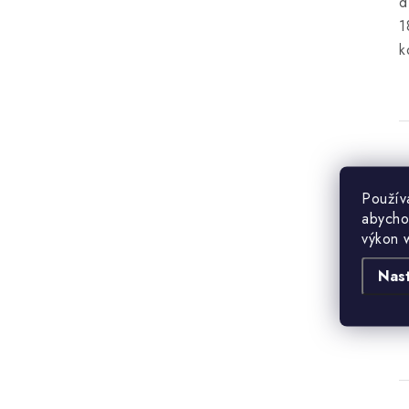
d
1
k
Použív
abycho
B
výkon 
Nas