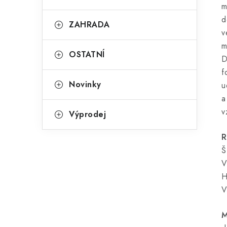
m
d
ZAHRADA
v
m
OSTATNÍ
D
f
Novinky
u
a
v
Výprodej
R
Š
V
H
V
M