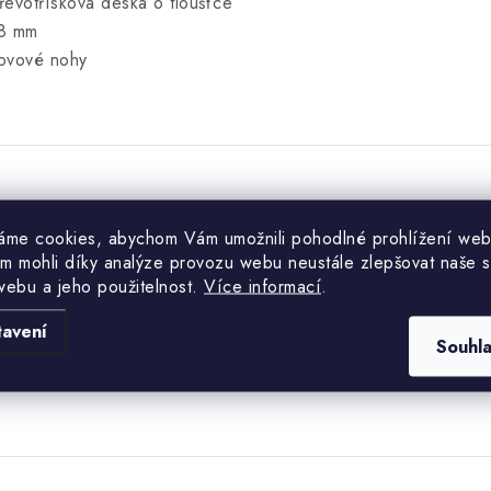
řevotřísková deska o tloušťce
8 mm
ovové nohy
Hodnocení produktu (0)
áme cookies, abychom Vám umožnili pohodlné prohlížení web
m mohli díky analýze provozu webu neustále zlepšovat naše s
uďte první, kdo napíše příspěvek k této položce.
webu a jeho použitelnost.
Více informací
.
tavení
Souhl
PŘIDAT HODNOCENÍ