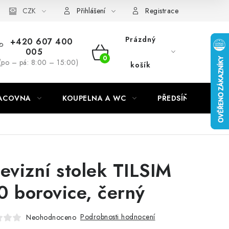
CZK
Přihlášení
Registrace
Prázdný
+420 607 400
005
NÁKUPNÍ
(po – pá: 8:00 – 15:00)
košík
KOŠÍK
RACOVNA
KOUPELNA A WC
PŘEDSÍŇ
C
levizní stolek TILSIM
0 borovice, černý
Podrobnosti hodnocení
Neohodnoceno