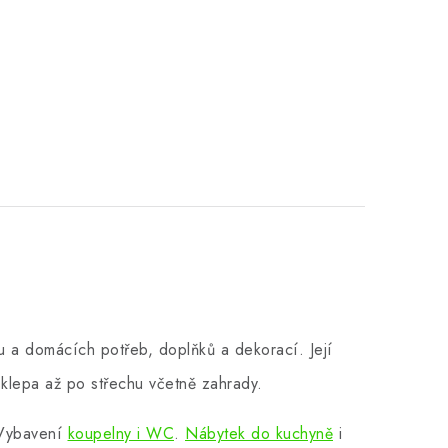
 a domácích potřeb, doplňků a dekorací. Její
klepa až po střechu včetně zahrady.
 Vybavení
koupelny i WC
.
Nábytek do kuchyně
i