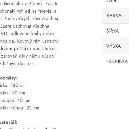
EAN
ultimediální zařízení. Zajistí
okonalý výhled na televizi a
BARVA
e třech velkých zásuvkách si
ůžete uschovat všechna
ŠÍŘKA
VD, odložené knihy nebo
otoalba. Kovový rám usnadní
VÝŠKA
držení pořádku pod stolkem
 zároveň díky němu působí
HLOUBKA
zdušným dojmem.
ozměry:
ířka: 180 cm
ýška: 50 cm
loubka: 40 cm
ýška nohou: 22 cm
ateriál: