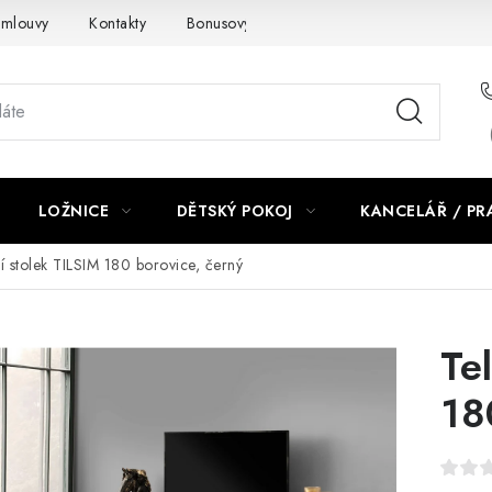
smlouvy
Kontakty
Bonusový program NBM+
Blog
LOŽNICE
DĚTSKÝ POKOJ
KANCELÁŘ / P
ní stolek TILSIM 180 borovice, černý
Te
18