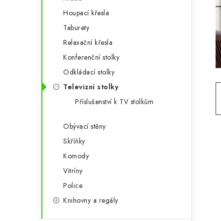
g
r
Houpací křesla
o
Taburety
a
r
Relaxační křesla
n
i
Konferenční stolky
e
n
Odkládací stolky
í
Televizní stolky
Příslušenství k TV stolkům
p
a
Obývací stěny
Skříňky
n
Komody
e
Vitríny
l
Police
Knihovny a regály