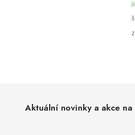
j
Š
Z
Aktuální novinky a akce na 