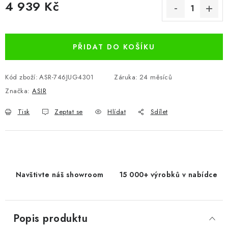
4 939 Kč
Měrná cena:
PŘIDAT DO KOŠÍKU
Kód zboží:
ASR-746JUG4301
Záruka
:
24 měsíců
Značka:
ASIR
Tisk
Zeptat se
Hlídat
Sdílet
Navštivte náš showroom
15 000+ výrobků v nabídce
Popis produktu