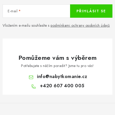
E-mail
PŘIHLÁSIT SE
Vložením e-mailu souhlasíte s
podmínkami ochrany osobních údajů
Pomůžeme vám s výběrem
Potřebujete s něčím poradit? Jsme tu pro vás!
info
@
nabytkomanie.cz
+420 607 400 005
Z
á
p