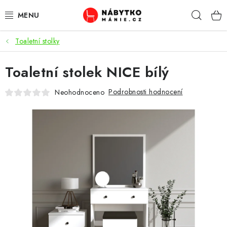
Přejít
Hleda
na
obsah
Toaletní stolky
OBÝVACÍ POKOJ
Toaletní stolek NICE bílý
KUCHYŇ A JÍDELNA
Podrobnosti hodnocení
Neohodnoceno
LOŽNICE
DĚTSKÝ POKOJ
KANCELÁŘ / PRACOVNA
KOUPELNA A WC
PŘEDSÍŇ