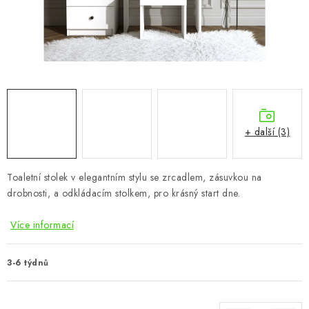
CHOVATELSKÉ POTŘEBY
DOPLŇKY A DEKORACE
ZAHRADA
OSTATNÍ
+ další (3)
NOVINKY
Toaletní stolek v elegantním stylu se zrcadlem, zásuvkou na
VÝPRODEJ
drobnosti, a odkládacím stolkem, pro krásný start dne.
Vše o nákupu
Info
Reklamace a odstoupení od smlouvy
Více informací
Kontakty
Bonusový program NBM+
Blog
3-6 týdnů