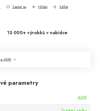
k
Zeptat se
Hlídat
Sdílet
15 000+ výrobků v nabídce
ka ASIR
vé parametry
ASIR
Toaletní stolky