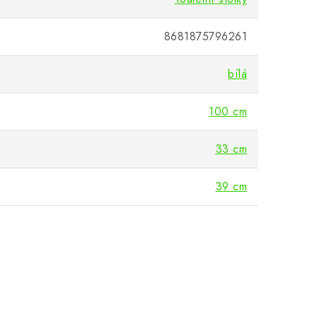
8681875796261
bílá
100 cm
33 cm
39 cm