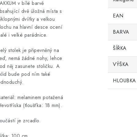
AKKUM v bílé barvě
bsahující dvě úložná místa s
EAN
ýklopnými dvířky a velkou
lochu na hlavní desce ocení
BARVA
alé i velké parádnice.
ŠÍŘKA
elý stolek je připevněný na
eď, nemá žádné nohy, lehce
VÝŠKA
od něj zasunete stoličku. A
klid bude pod ním také
HLOUBKA
ednoduchý.
ateriál: melaminem potažená
řevotříska (tloušťka: 18 mm).
oučástí je zrcadlo.
ířka: 100 cm