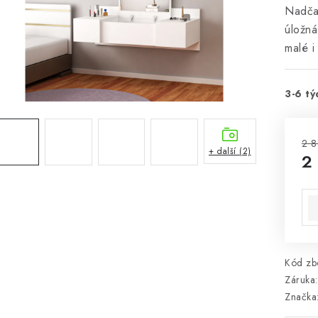
Nadčas
úložná
malé i
3-6 tý
2 8
+ další (2)
2
Mě
Kód zbo
Záruka
:
Značka