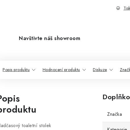
Tis
Navštivte náš showroom
Popis produktu
Hodnocení produktu
Diskuze
Znač
Popis
Doplňko
produktu
Značka
adčasový toaletní stolek
Kategorie