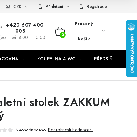
CZK
Přihlášení
Registrace
Prázdný
+420 607 400
005
NÁKUPNÍ
(po – pá: 8:00 – 15:00)
košík
KOŠÍK
RACOVNA
KOUPELNA A WC
PŘEDSÍŇ
C
aletní stolek ZAKKUM
ý
Podrobnosti hodnocení
Neohodnoceno