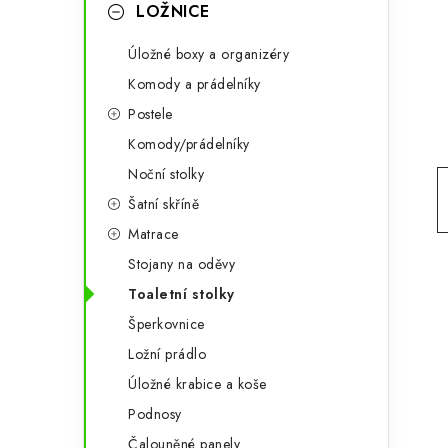
g
LOŽNICE
r
o
Úložné boxy a organizéry
a
r
Komody a prádelníky
n
i
Postele
e
n
Komody/prádelníky
í
Noční stolky
Šatní skříně
p
Matrace
a
Stojany na oděvy
n
Toaletní stolky
Šperkovnice
e
Ložní prádlo
l
Úložné krabice a koše
Podnosy
Čalouněné panely