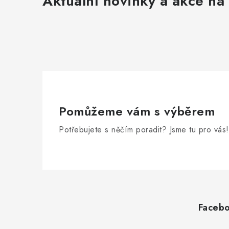
Aktuální novinky a akce na 
Pomůžeme vám s výběrem
Potřebujete s něčím poradit? Jsme tu pro vás!
Z
á
Faceb
p