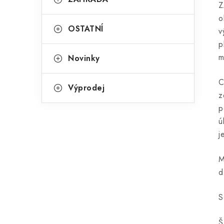
Z
o
OSTATNÍ
v
p
m
Novinky
C
Výprodej
z
p
ú
j
M
d
S
Š