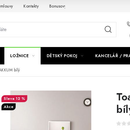
smlouvy
Kontakty
Bonusový program NBM+
Blog
LOŽNICE
DĚTSKÝ POKOJ
KANCELÁŘ / P
ZAKKUM bílý
To
12 %
bíl
Akce