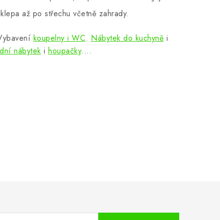
klepa až po střechu včetně zahrady.
 Vybavení
koupelny i WC
.
Nábytek do kuchyně
i
dní nábytek
i
houpačky
....