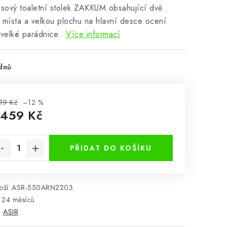
ový toaletní stolek ZAKKUM obsahující dvě
 místa a velkou plochu na hlavní desce ocení
 velké parádnice.
Více informací
dnů
19 Kč
–12 %
 459 Kč
rná cena:
PŘIDAT DO KOŠÍKU
ží:
ASR-550ARN2203
24 měsíců
:
ASIR