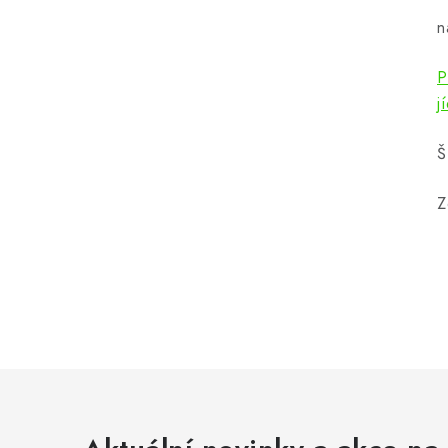
n
P
j
Š
Z