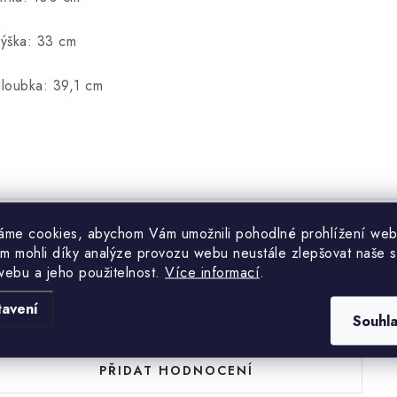
ýška: 33 cm
loubka: 39,1 cm
áme cookies, abychom Vám umožnili pohodlné prohlížení web
m mohli díky analýze provozu webu neustále zlepšovat naše s
Hodnocení produktu (0)
webu a jeho použitelnost.
Více informací
.
uďte první, kdo napíše příspěvek k této položce.
tavení
Souhl
PŘIDAT HODNOCENÍ