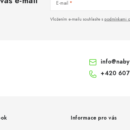
váš e-mail
E-mail
Vložením e-mailu souhlasíte s
podmínkami o
info
@
naby
+420 607
ook
Informace pro vás