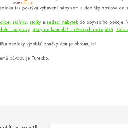
abídka tak pokrývá vybavení nábytkem a doplňky doslova od s
olice
,
skříňky
,
stolky
a
sedací nábytek
do obývacího pokoje.
ídelní soupravy
.
Stoly do kanceláří i dětských pokojíčků
.
Zahra
ířka nabídky výrobků značky Asir je ohromující.
emě původu je Turecko.