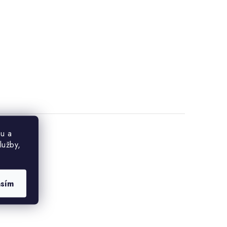
u a
lužby,
asím