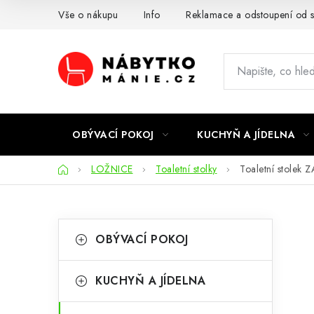
Přejít
Vše o nákupu
Info
Reklamace a odstoupení od 
na
obsah
OBÝVACÍ POKOJ
KUCHYŇ A JÍDELNA
Domů
LOŽNICE
Toaletní stolky
Toaletní stolek 
P
K
Přeskočit
OBÝVACÍ POKOJ
kategorie
a
o
t
s
KUCHYŇ A JÍDELNA
e
t