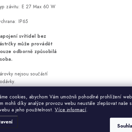
yp závitu: E 27 Max 60 W
chrana: IP65
apojení svítidel bez
ástrčky může provádět
ouze odborně způsobilá
soba.
árovky nejsou součástí
odávky.
áme cookies, abychom Vám umožnili pohodlné prohlížení web
m mohli díky analýze provozu webu neustále zlepšovat naše s
webu a jeho použitelnost.
Více informací
.
tavení
Hodnocení produktu (0)
Souhl