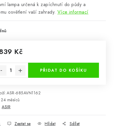
ní lampa určená k zapíchnutí do půdy a
ému osvětlení vaší zahrady.
Více informací
dnů
 839 Kč
rná cena:
PŘIDAT DO KOŠÍKU
ží:
ASR-685AVN1162
24 měsíců
:
ASIR
k
Zeptat se
Hlídat
Sdílet