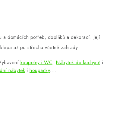
 a domácích potřeb, doplňků a dekorací. Její
klepa až po střechu včetně zahrady.
 Vybavení
koupelny i WC
.
Nábytek do kuchyně
i
dní nábytek
i
houpačky
....