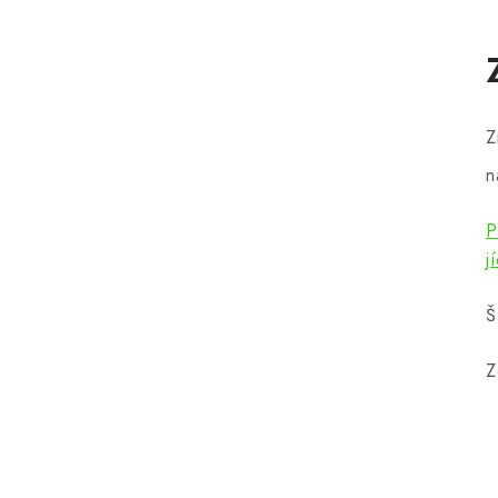
Z
n
P
j
Š
Z