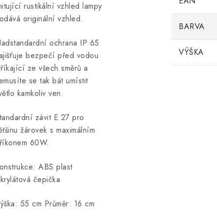
EAN
mitující rustikální vzhled lampy
odává originální vzhled.
BARVA
adstandardní ochrana IP 65
VÝŠKA
ajišťuje bezpečí před vodou
tříkající ze všech směrů a
emusíte se tak bát umístit
větlo kamkoliv ven.
tandardní závit E 27 pro
ětšinu žárovek s maximálním
říkonem 60W.
onstrukce: ABS plast
krylátová čepička
ýška: 55 cm Průměr: 16 cm