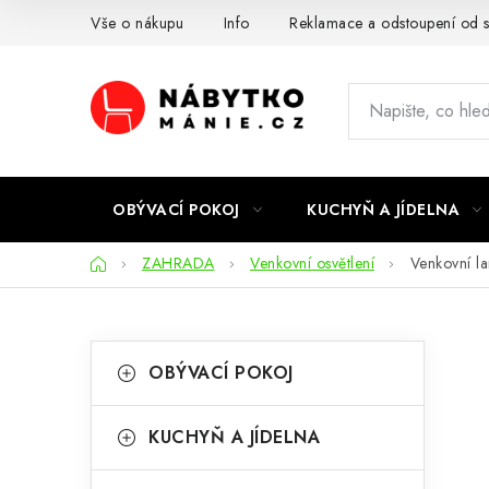
Přejít
Vše o nákupu
Info
Reklamace a odstoupení od 
na
obsah
OBÝVACÍ POKOJ
KUCHYŇ A JÍDELNA
Domů
ZAHRADA
Venkovní osvětlení
Venkovní 
P
K
Přeskočit
OBÝVACÍ POKOJ
kategorie
a
o
t
s
KUCHYŇ A JÍDELNA
e
t