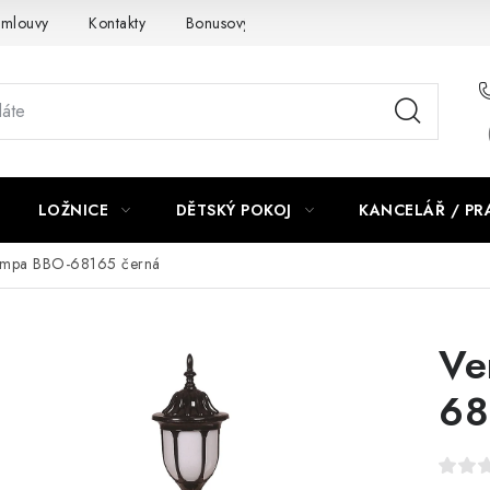
smlouvy
Kontakty
Bonusový program NBM+
Blog
LOŽNICE
DĚTSKÝ POKOJ
KANCELÁŘ / P
lampa BBO-68165 černá
Ve
68