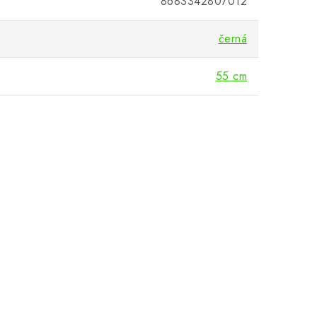
8683342807012
černá
55 cm