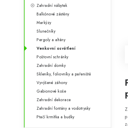
Zahradní nábytek
Balkónové zástěny
Markýzy
Slunečníky
Pergoly a altány
Venkovní osvětlení
Poštovní schránky
Zahradní domky
Skleníky, foliovníky a pařeniště
Vyvýšené záhony
Gabionové koše
Zahradní dekorace
Zahradní fontány a vodotrysky
Z
p
Ptačí krmítka a budky
z