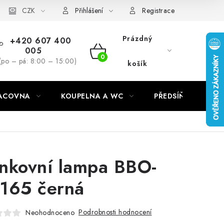
CZK
Přihlášení
Registrace
Prázdný
+420 607 400
005
NÁKUPNÍ
(po – pá: 8:00 – 15:00)
košík
KOŠÍK
RACOVNA
KOUPELNA A WC
PŘEDSÍŇ
C
nkovní lampa BBO-
165 černá
Podrobnosti hodnocení
Neohodnoceno