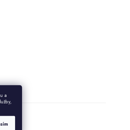
u a
lužby,
asím