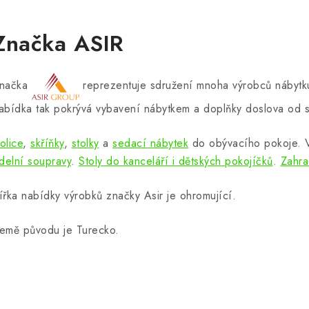
Značka ASIR
načka
reprezentuje sdružení mnoha výrobců nábytku
abídka tak pokrývá vybavení nábytkem a doplňky doslova od s
olice
,
skříňky
,
stolky
a
sedací nábytek
do obývacího pokoje.
ídelní soupravy
.
Stoly do kanceláří i dětských pokojíčků
.
Zahra
ířka nabídky výrobků značky Asir je ohromující.
emě původu je Turecko.