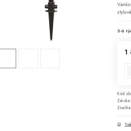
Venkov
stylov
3-6 tý
1
Mě
Kód zbo
Záruka
:
Značka
Tis