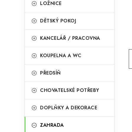
g
LOŽNICE
r
o
a
r
DĚTSKÝ POKOJ
n
i
KANCELÁŘ / PRACOVNA
e
n
í
KOUPELNA A WC
p
PŘEDSÍŇ
a
n
CHOVATELSKÉ POTŘEBY
e
l
DOPLŇKY A DEKORACE
ZAHRADA