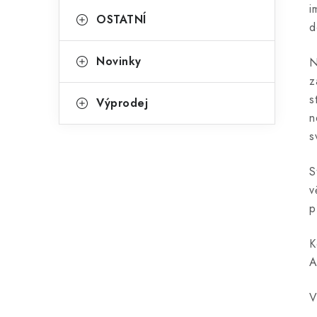
i
OSTATNÍ
d
Novinky
N
z
s
Výprodej
n
s
S
v
p
K
A
V