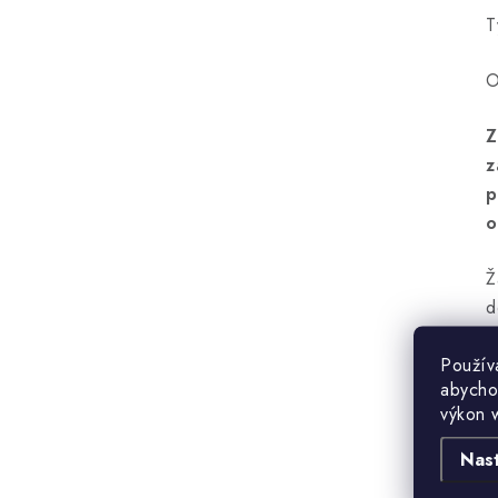
T
O
Z
z
p
o
Ž
d
Použív
abycho
výkon 
Nas