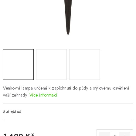
CHOVATELSKÉ POTŘEBY
DOPLŇKY A DEKORACE
ZAHRADA
OSTATNÍ
NOVINKY
VÝPRODEJ
Venkovní lampa určená k zapíchnutí do půdy a stylovému osvětlení
vaší zahrady.
Více informací
Vše o nákupu
Info
Reklamace a odstoupení od smlouvy
Kontakty
Bonusový program NBM+
Blog
3-6 týdnů