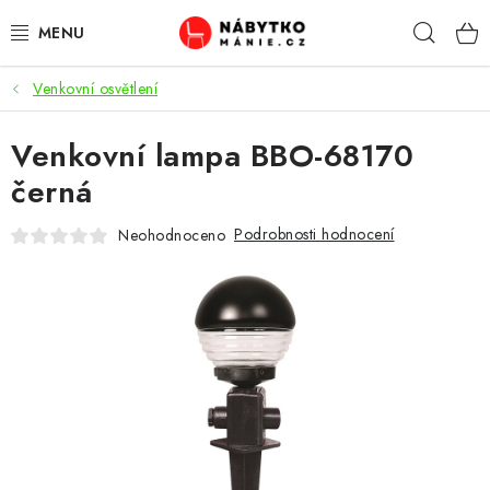
Přejít
Hleda
na
obsah
Venkovní osvětlení
OBÝVACÍ POKOJ
Venkovní lampa BBO-68170
KUCHYŇ A JÍDELNA
černá
LOŽNICE
Podrobnosti hodnocení
Neohodnoceno
DĚTSKÝ POKOJ
KANCELÁŘ / PRACOVNA
KOUPELNA A WC
PŘEDSÍŇ