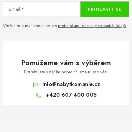
E-mail
PŘIHLÁSIT SE
Vložením e-mailu souhlasíte s
podmínkami ochrany osobních údajů
Pomůžeme vám s výběrem
Potřebujete s něčím poradit? Jsme tu pro vás!
info
@
nabytkomanie.cz
+420 607 400 005
Z
á
p