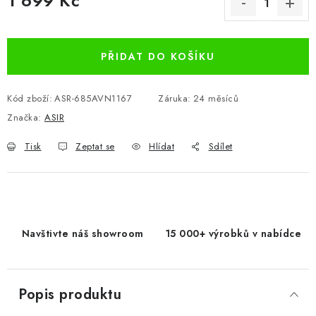
1 699 Kč
Měrná cena:
PŘIDAT DO KOŠÍKU
Kód zboží:
ASR-685AVN1167
Záruka
:
24 měsíců
Značka:
ASIR
Tisk
Zeptat se
Hlídat
Sdílet
Navštivte náš showroom
15 000+ výrobků v nabídce
Popis produktu