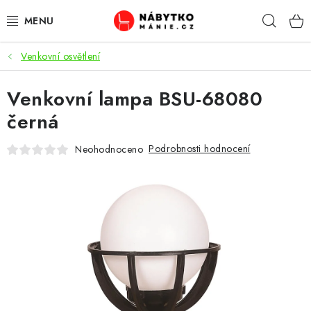
Přejít
Hleda
na
obsah
Venkovní osvětlení
OBÝVACÍ POKOJ
Venkovní lampa BSU-68080
KUCHYŇ A JÍDELNA
černá
LOŽNICE
Podrobnosti hodnocení
Neohodnoceno
DĚTSKÝ POKOJ
KANCELÁŘ / PRACOVNA
KOUPELNA A WC
PŘEDSÍŇ