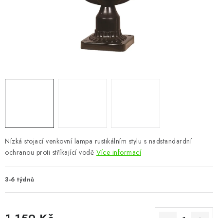
CHOVATELSKÉ POTŘEBY
DOPLŇKY A DEKORACE
ZAHRADA
OSTATNÍ
NOVINKY
VÝPRODEJ
Nízká stojací venkovní lampa rustikálním stylu s nadstandardní
ochranou proti stříkající vodě
Více informací
Vše o nákupu
Info
Reklamace a odstoupení od smlouvy
Kontakty
Bonusový program NBM+
Blog
3-6 týdnů