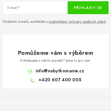
E-mail
PŘIHLÁSIT SE
Vložením e-mailu souhlasíte s
podmínkami ochrany osobních údajů
Pomůžeme vám s výběrem
Potřebujete s něčím poradit? Jsme tu pro vás!
info
@
nabytkomanie.cz
+420 607 400 005
Z
á
p