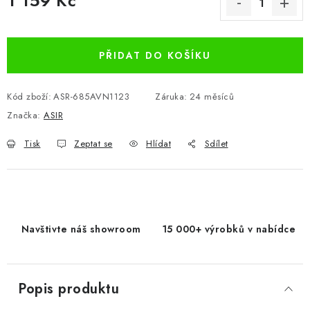
1 159 Kč
Měrná cena:
PŘIDAT DO KOŠÍKU
Kód zboží:
ASR-685AVN1123
Záruka
:
24 měsíců
Značka:
ASIR
Tisk
Zeptat se
Hlídat
Sdílet
Navštivte náš showroom
15 000+ výrobků v nabídce
Popis produktu