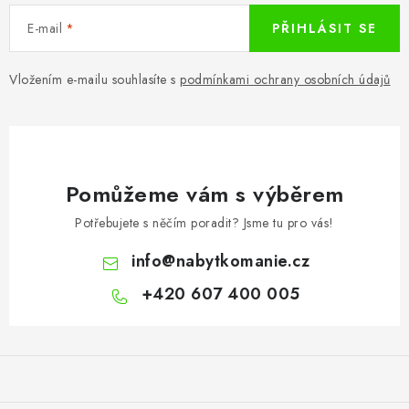
E-mail
PŘIHLÁSIT SE
Vložením e-mailu souhlasíte s
podmínkami ochrany osobních údajů
Pomůžeme vám s výběrem
Potřebujete s něčím poradit? Jsme tu pro vás!
info
@
nabytkomanie.cz
+420 607 400 005
Z
á
p