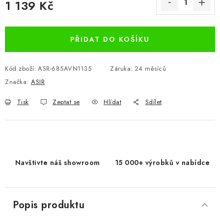
1 139 Kč
Měrná cena:
PŘIDAT DO KOŠÍKU
Kód zboží:
ASR-685AVN1135
Záruka
:
24 měsíců
Značka:
ASIR
Tisk
Zeptat se
Hlídat
Sdílet
Navštivte náš showroom
15 000+ výrobků v nabídce
Popis produktu