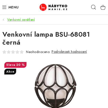
Přejít
Hleda
na
obsah
Venkovní osvětlení
OBÝVACÍ POKOJ
Venkovní lampa BSU-68081
KUCHYŇ A JÍDELNA
černá
LOŽNICE
Podrobnosti hodnocení
Neohodnoceno
DĚTSKÝ POKOJ
20 %
KANCELÁŘ / PRACOVNA
Akce
KOUPELNA A WC
PŘEDSÍŇ