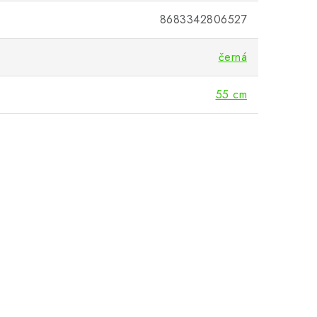
8683342806527
černá
55 cm