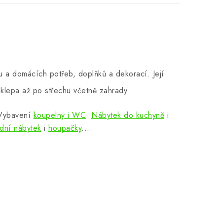
 a domácích potřeb, doplňků a dekorací. Její
klepa až po střechu včetně zahrady.
 Vybavení
koupelny i WC
.
Nábytek do kuchyně
i
dní nábytek
i
houpačky
....