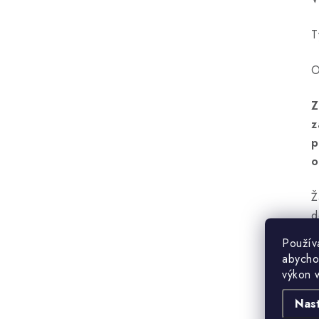
T
O
Z
z
p
o
Ž
d
Použív
abycho
výkon 
Nas