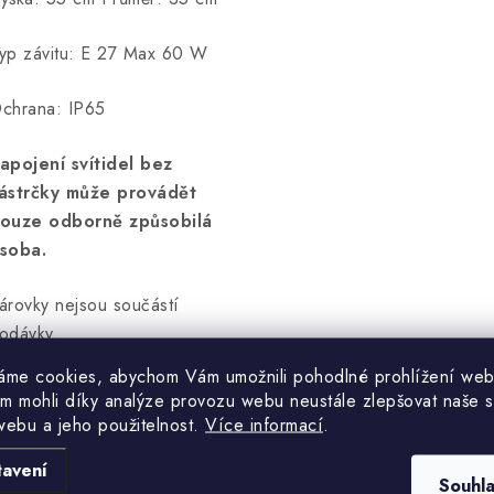
yp závitu: E 27 Max 60 W
chrana: IP65
apojení svítidel bez
ástrčky může provádět
ouze odborně způsobilá
soba.
árovky nejsou součástí
odávky.
áme cookies, abychom Vám umožnili pohodlné prohlížení web
m mohli díky analýze provozu webu neustále zlepšovat naše s
webu a jeho použitelnost.
Více informací
.
tavení
Souhl