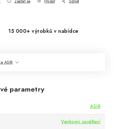
k
Zeptat se
Hlídat
Sdílet
15 000+ výrobků v nabídce
ka ASIR
vé parametry
ASIR
Venkovní osvětlení