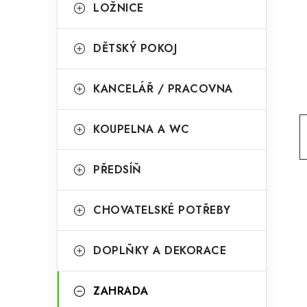
g
LOŽNICE
r
o
a
r
DĚTSKÝ POKOJ
n
i
KANCELÁŘ / PRACOVNA
e
n
í
KOUPELNA A WC
p
PŘEDSÍŇ
a
n
CHOVATELSKÉ POTŘEBY
e
l
DOPLŇKY A DEKORACE
ZAHRADA