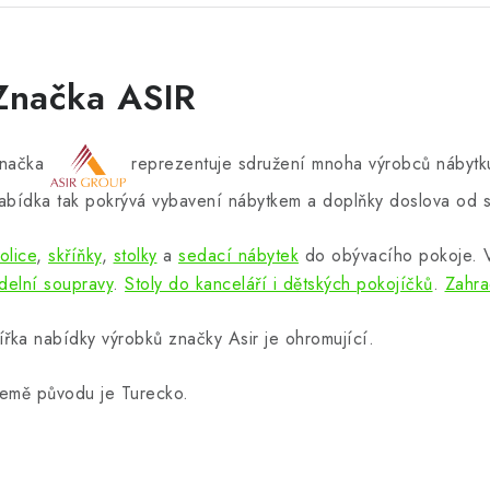
Značka ASIR
načka
reprezentuje sdružení mnoha výrobců nábytku
abídka tak pokrývá vybavení nábytkem a doplňky doslova od s
olice
,
skříňky
,
stolky
a
sedací nábytek
do obývacího pokoje.
ídelní soupravy
.
Stoly do kanceláří i dětských pokojíčků
.
Zahra
ířka nabídky výrobků značky Asir je ohromující.
emě původu je Turecko.