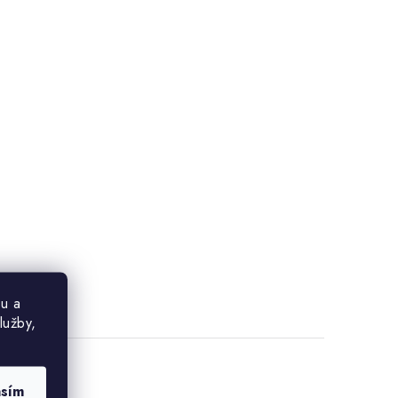
u a
lužby,
asím