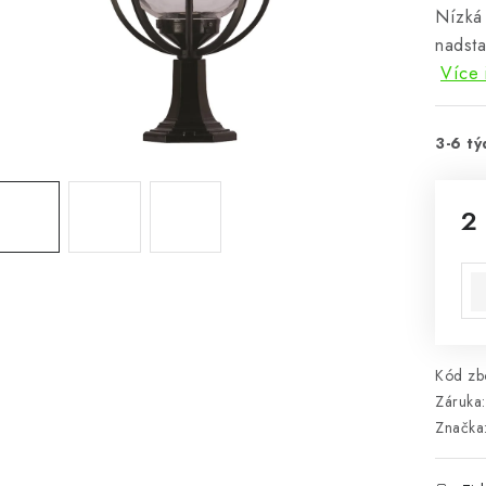
Nízká 
nadsta
Více 
3-6 tý
2
Mě
Kód zbo
Záruka
:
Značka