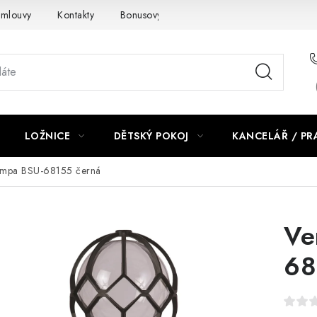
smlouvy
Kontakty
Bonusový program NBM+
Blog
LOŽNICE
DĚTSKÝ POKOJ
KANCELÁŘ / P
ampa BSU-68155 černá
Ve
68