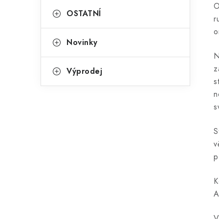
O
OSTATNÍ
r
o
Novinky
N
z
Výprodej
s
n
s
S
v
p
K
A
V