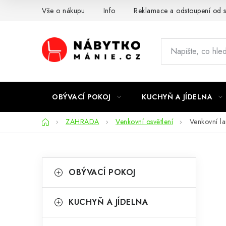
Přejít
Vše o nákupu
Info
Reklamace a odstoupení od 
na
obsah
OBÝVACÍ POKOJ
KUCHYŇ A JÍDELNA
Domů
ZAHRADA
Venkovní osvětlení
Venkovní l
P
K
Přeskočit
OBÝVACÍ POKOJ
kategorie
a
o
t
s
KUCHYŇ A JÍDELNA
e
t