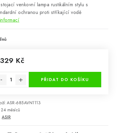
stojací venkovní lampa rustikálním stylu s
ndardní ochranou proti stříkající vodě
informací
dnů
 329 Kč
rná cena:
PŘIDAT DO KOŠÍKU
ží:
ASR-685AVN1113
24 měsíců
:
ASIR