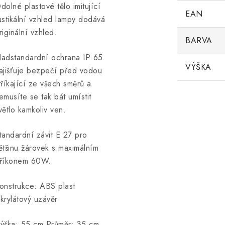
dolné plastové tělo imitující
EAN
ustikální vzhled lampy dodává
riginální vzhled.
BARVA
adstandardní ochrana IP 65
VÝŠKA
ajišťuje bezpečí před vodou
tříkající ze všech směrů a
emusíte se tak bát umístit
větlo kamkoliv ven.
tandardní závit E 27 pro
ětšinu žárovek s maximálním
říkonem 60W.
onstrukce: ABS plast
krylátový uzávěr
ýška: 55 cm Průměr: 35 cm