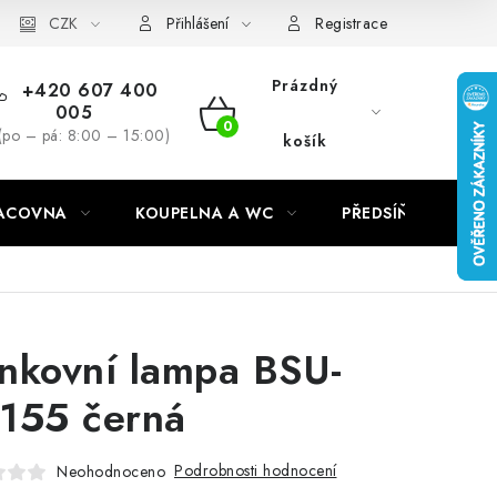
CZK
Přihlášení
Registrace
Prázdný
+420 607 400
005
NÁKUPNÍ
(po – pá: 8:00 – 15:00)
košík
KOŠÍK
RACOVNA
KOUPELNA A WC
PŘEDSÍŇ
C
nkovní lampa BSU-
155 černá
Podrobnosti hodnocení
Neohodnoceno