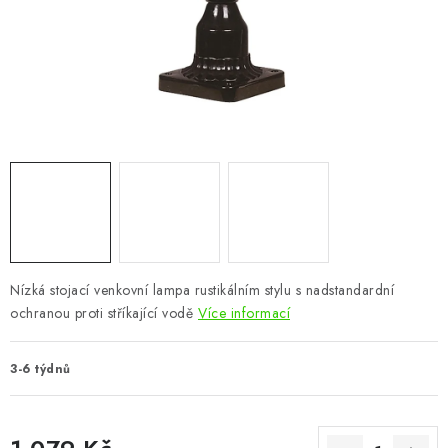
CHOVATELSKÉ POTŘEBY
DOPLŇKY A DEKORACE
ZAHRADA
OSTATNÍ
NOVINKY
VÝPRODEJ
Nízká stojací venkovní lampa rustikálním stylu s nadstandardní
ochranou proti stříkající vodě
Více informací
Vše o nákupu
Info
Reklamace a odstoupení od smlouvy
Kontakty
Bonusový program NBM+
Blog
3-6 týdnů