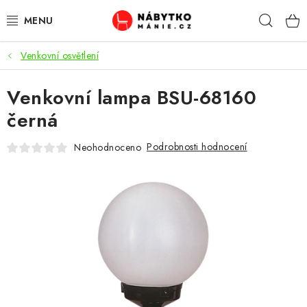
Přejít
Hleda
na
obsah
Venkovní osvětlení
OBÝVACÍ POKOJ
Venkovní lampa BSU-68160
KUCHYŇ A JÍDELNA
černá
LOŽNICE
Podrobnosti hodnocení
Neohodnoceno
DĚTSKÝ POKOJ
KANCELÁŘ / PRACOVNA
KOUPELNA A WC
PŘEDSÍŇ