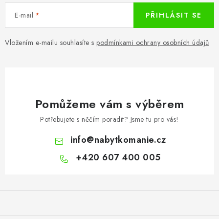
E-mail
PŘIHLÁSIT SE
Vložením e-mailu souhlasíte s
podmínkami ochrany osobních údajů
Pomůžeme vám s výběrem
Potřebujete s něčím poradit? Jsme tu pro vás!
info
@
nabytkomanie.cz
+420 607 400 005
Z
á
p