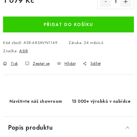
1 079 Kč
Měrná cena:
PŘIDAT DO KOŠÍKU
Kód zboží:
ASR-685AVN1149
Záruka
:
24 měsíců
Značka:
ASIR
Tisk
Zeptat se
Hlídat
Sdílet
Navštivte náš showroom
15 000+ výrobků v nabídce
Popis produktu