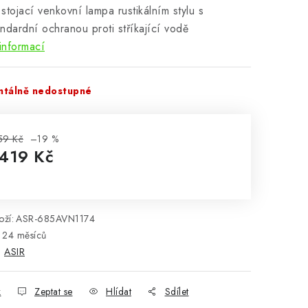
stojací venkovní lampa rustikálním stylu s
ndardní ochranou proti stříkající vodě
informací
tálně nedostupné
59 Kč
–19 %
 419 Kč
rná cena:
ží:
ASR-685AVN1174
24 měsíců
:
ASIR
k
Zeptat se
Hlídat
Sdílet