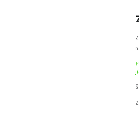
Z
n
P
j
Š
Z