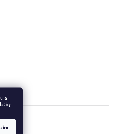
u a
lužby,
asím