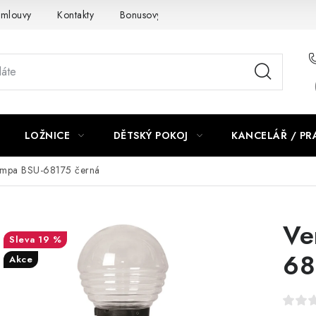
smlouvy
Kontakty
Bonusový program NBM+
Blog
LOŽNICE
DĚTSKÝ POKOJ
KANCELÁŘ / P
ampa BSU-68175 černá
Ve
19 %
68
Akce