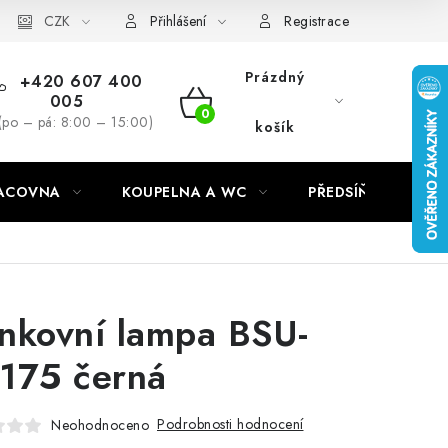
CZK
Přihlášení
Registrace
Prázdný
+420 607 400
005
NÁKUPNÍ
(po – pá: 8:00 – 15:00)
košík
KOŠÍK
RACOVNA
KOUPELNA A WC
PŘEDSÍŇ
C
nkovní lampa BSU-
175 černá
Podrobnosti hodnocení
Neohodnoceno