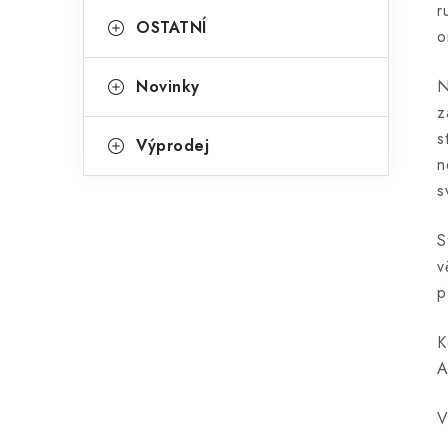
r
OSTATNÍ
o
Novinky
N
z
s
Výprodej
n
s
S
v
p
K
A
V