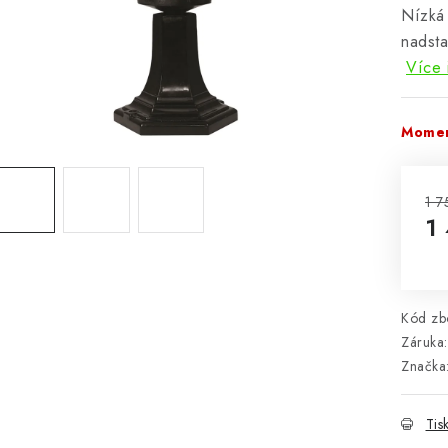
Nízká 
nadsta
Více 
Momen
1 7
1
Mě
Kód zbo
Záruka
:
Značka
Tis