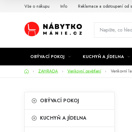
Přejít
Vše o nákupu
Info
Reklamace a odstoupení od 
na
obsah
OBÝVACÍ POKOJ
KUCHYŇ A JÍDELNA
Domů
ZAHRADA
Venkovní osvětlení
Venkovní l
P
K
Přeskočit
OBÝVACÍ POKOJ
kategorie
a
o
t
s
KUCHYŇ A JÍDELNA
e
t