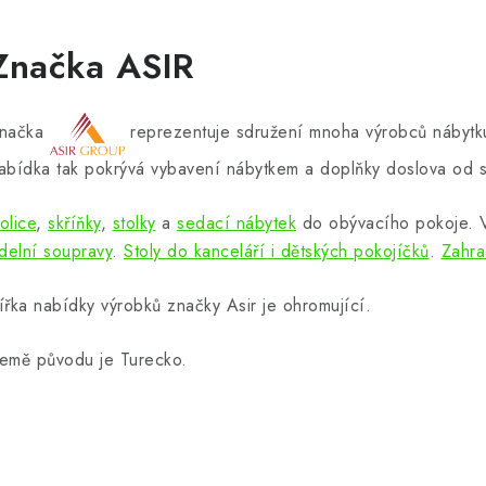
Značka ASIR
načka
reprezentuje sdružení mnoha výrobců nábytku
abídka tak pokrývá vybavení nábytkem a doplňky doslova od s
olice
,
skříňky
,
stolky
a
sedací nábytek
do obývacího pokoje.
ídelní soupravy
.
Stoly do kanceláří i dětských pokojíčků
.
Zahra
ířka nabídky výrobků značky Asir je ohromující.
emě původu je Turecko.