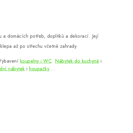
 a domácích potřeb, doplňků a dekorací. Její
klepa až po střechu včetně zahrady.
 Vybavení
koupelny i WC
.
Nábytek do kuchyně
i
dní nábytek
i
houpačky
....