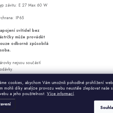
yp závitu: E 27 Max 60 W
chrana: IP65
apojení svítidel bez
ástrčky může provádět
ouze odborně způsobilá
soba.
árovky nejsou součástí
odávky.
áme cookies, abychom Vám umožnili pohodlné prohlížení web
m mohli díky analýze provozu webu neustále zlepšovat naše s
webu a jeho použitelnost.
Více informací
.
tavení
Hodnocení produktu (0)
Souhl