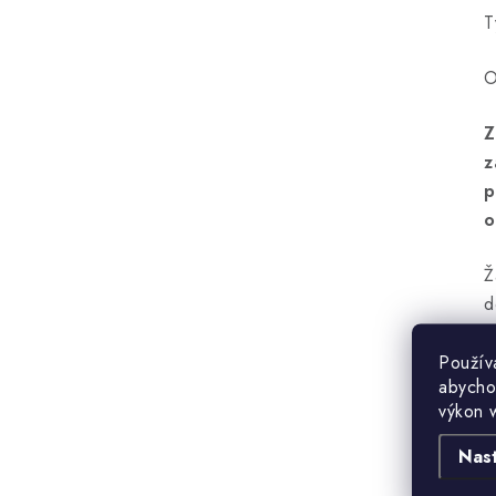
T
O
Z
z
p
o
Ž
d
Použív
abycho
výkon 
Nas