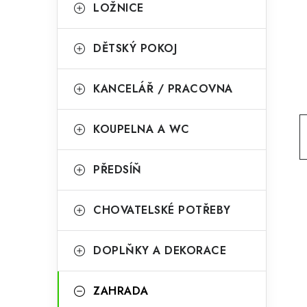
g
LOŽNICE
r
o
a
r
DĚTSKÝ POKOJ
n
i
KANCELÁŘ / PRACOVNA
e
n
í
KOUPELNA A WC
p
PŘEDSÍŇ
a
n
CHOVATELSKÉ POTŘEBY
e
l
DOPLŇKY A DEKORACE
ZAHRADA