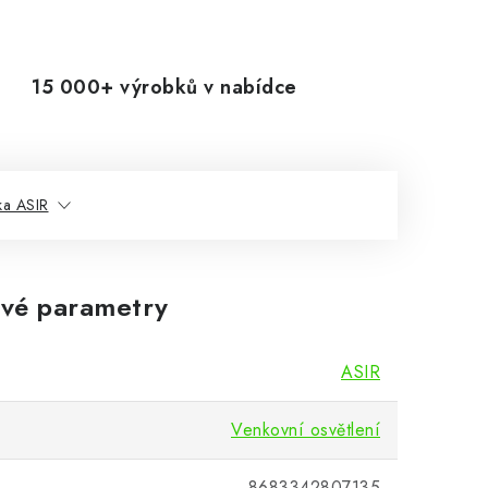
15 000+ výrobků v nabídce
ka ASIR
vé parametry
ASIR
Venkovní osvětlení
8683342807135