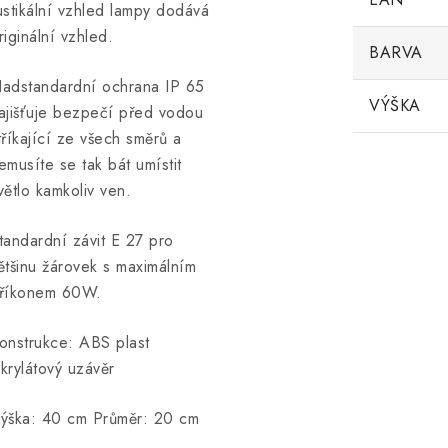
ustikální vzhled lampy dodává
riginální vzhled.
BARVA
adstandardní ochrana IP 65
VÝŠKA
ajišťuje bezpečí před vodou
tříkající ze všech směrů a
emusíte se tak bát umístit
větlo kamkoliv ven.
tandardní závit E 27 pro
ětšinu žárovek s maximálním
říkonem 60W.
onstrukce: ABS plast
krylátový uzávěr
ýška: 40 cm Průměr: 20 cm