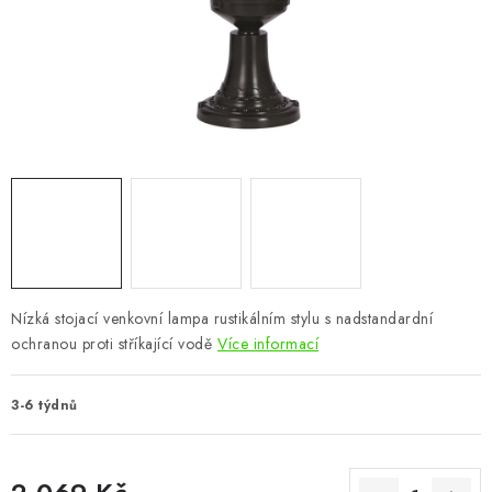
CHOVATELSKÉ POTŘEBY
DOPLŇKY A DEKORACE
ZAHRADA
OSTATNÍ
NOVINKY
VÝPRODEJ
Nízká stojací venkovní lampa rustikálním stylu s nadstandardní
ochranou proti stříkající vodě
Více informací
Vše o nákupu
Info
Reklamace a odstoupení od smlouvy
Kontakty
Bonusový program NBM+
Blog
3-6 týdnů