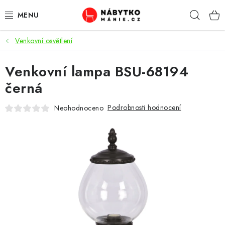
Přejít
Hleda
na
obsah
Venkovní osvětlení
OBÝVACÍ POKOJ
Venkovní lampa BSU-68194
KUCHYŇ A JÍDELNA
černá
LOŽNICE
Podrobnosti hodnocení
Neohodnoceno
DĚTSKÝ POKOJ
KANCELÁŘ / PRACOVNA
KOUPELNA A WC
PŘEDSÍŇ