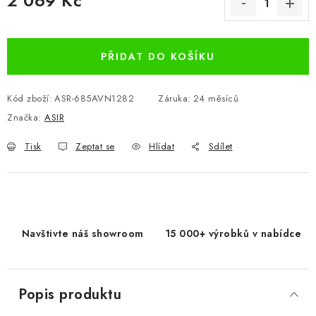
2 069 Kč
Měrná cena:
PŘIDAT DO KOŠÍKU
Kód zboží:
ASR-685AVN1282
Záruka
:
24 měsíců
Značka:
ASIR
Tisk
Zeptat se
Hlídat
Sdílet
Navštivte náš showroom
15 000+ výrobků v nabídce
Popis produktu