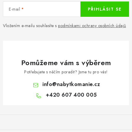
E-mail
PŘIHLÁSIT SE
Vložením e-mailu souhlasíte s
podmínkami ochrany osobních údajů
Pomůžeme vám s výběrem
Potřebujete s něčím poradit? Jsme tu pro vás!
info
@
nabytkomanie.cz
+420 607 400 005
Z
á
p