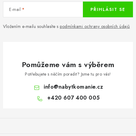
E-mail
PŘIHLÁSIT SE
Vložením e-mailu souhlasíte s
podmínkami ochrany osobních údajů
Pomůžeme vám s výběrem
Potřebujete s něčím poradit? Jsme tu pro vás!
info
@
nabytkomanie.cz
+420 607 400 005
Z
á
p