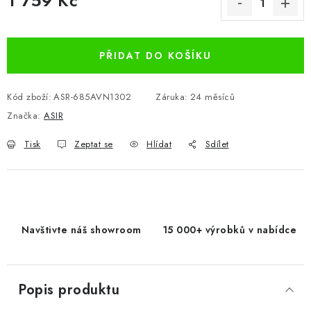
1 759 Kč
Měrná cena:
PŘIDAT DO KOŠÍKU
Kód zboží:
ASR-685AVN1302
Záruka
:
24 měsíců
Značka:
ASIR
Tisk
Zeptat se
Hlídat
Sdílet
Navštivte náš showroom
15 000+ výrobků v nabídce
Popis produktu