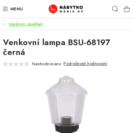
Přejít
Hleda
na
obsah
Venkovní osvětlení
OBÝVACÍ POKOJ
Venkovní lampa BSU-68197
KUCHYŇ A JÍDELNA
černá
LOŽNICE
Podrobnosti hodnocení
Neohodnoceno
DĚTSKÝ POKOJ
KANCELÁŘ / PRACOVNA
KOUPELNA A WC
PŘEDSÍŇ