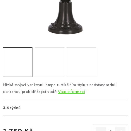
CHOVATELSKÉ POTŘEBY
DOPLŇKY A DEKORACE
ZAHRADA
OSTATNÍ
NOVINKY
VÝPRODEJ
Nízká stojací venkovní lampa rustikálním stylu s nadstandardní
ochranou proti stříkající vodě
Více informací
Vše o nákupu
Info
Reklamace a odstoupení od smlouvy
Kontakty
Bonusový program NBM+
Blog
3-6 týdnů