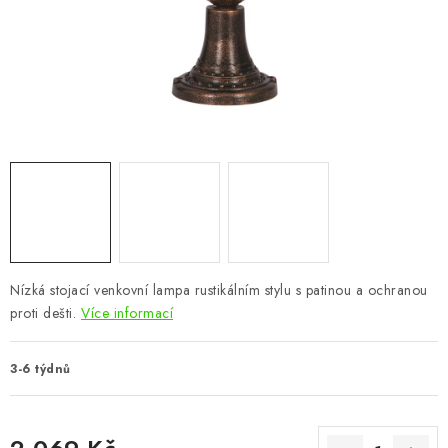
CHOVATELSKÉ POTŘEBY
DOPLŇKY A DEKORACE
ZAHRADA
OSTATNÍ
NOVINKY
VÝPRODEJ
Nízká stojací venkovní lampa rustikálním stylu s patinou a ochranou
proti dešti.
Více informací
Vše o nákupu
Info
Reklamace a odstoupení od smlouvy
Kontakty
Bonusový program NBM+
Blog
3-6 týdnů