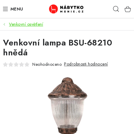
Přejít
Hleda
na
obsah
Venkovní osvětlení
OBÝVACÍ POKOJ
Venkovní lampa BSU-68210
KUCHYŇ A JÍDELNA
hnědá
LOŽNICE
Podrobnosti hodnocení
Neohodnoceno
DĚTSKÝ POKOJ
KANCELÁŘ / PRACOVNA
KOUPELNA A WC
PŘEDSÍŇ