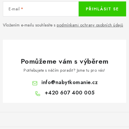
E-mail
PŘIHLÁSIT SE
Vložením e-mailu souhlasíte s
podmínkami ochrany osobních údajů
Pomůžeme vám s výběrem
Potřebujete s něčím poradit? Jsme tu pro vás!
info
@
nabytkomanie.cz
+420 607 400 005
Z
á
p