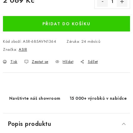
2 069 Kč
Měrná cena:
PŘIDAT DO KOŠÍKU
Kód zboží:
ASR-685AVN1364
Záruka
:
24 měsíců
Značka:
ASIR
Tisk
Zeptat se
Hlídat
Sdílet
Navštivte náš showroom
15 000+ výrobků v nabídce
Popis produktu