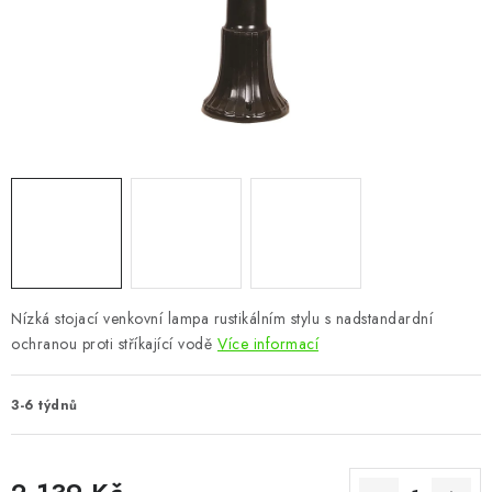
CHOVATELSKÉ POTŘEBY
DOPLŇKY A DEKORACE
ZAHRADA
OSTATNÍ
NOVINKY
VÝPRODEJ
Nízká stojací venkovní lampa rustikálním stylu s nadstandardní
ochranou proti stříkající vodě
Více informací
Vše o nákupu
Info
Reklamace a odstoupení od smlouvy
Kontakty
Bonusový program NBM+
Blog
3-6 týdnů