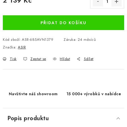
2 139 Kč
Měrná cena:
PŘIDAT DO KOŠÍKU
Kód zboží:
ASR-685AVN1379
Záruka
:
24 měsíců
Značka:
ASIR
Tisk
Zeptat se
Hlídat
Sdílet
Navštivte náš showroom
15 000+ výrobků v nabídce
Popis produktu