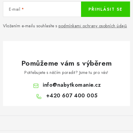
E-mail
PŘIHLÁSIT SE
Vložením e-mailu souhlasíte s
podmínkami ochrany osobních údajů
Pomůžeme vám s výběrem
Potřebujete s něčím poradit? Jsme tu pro vás!
info
@
nabytkomanie.cz
+420 607 400 005
Z
á
p