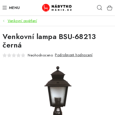
Přejít
Hleda
na
obsah
Venkovní osvětlení
OBÝVACÍ POKOJ
Venkovní lampa BSU-68213
KUCHYŇ A JÍDELNA
černá
LOŽNICE
Podrobnosti hodnocení
Neohodnoceno
DĚTSKÝ POKOJ
KANCELÁŘ / PRACOVNA
KOUPELNA A WC
PŘEDSÍŇ