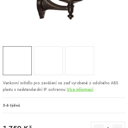
CHOVATELSKÉ POTŘEBY
DOPLŇKY A DEKORACE
ZAHRADA
OSTATNÍ
NOVINKY
VÝPRODEJ
Venkovní svítidlo pro zavěšení na zeď vyrobené z odolného ABS
plastu s nadstandardní IP ochranou
Více informací
Vše o nákupu
Info
Reklamace a odstoupení od smlouvy
Kontakty
Bonusový program NBM+
Blog
3-6 týdnů