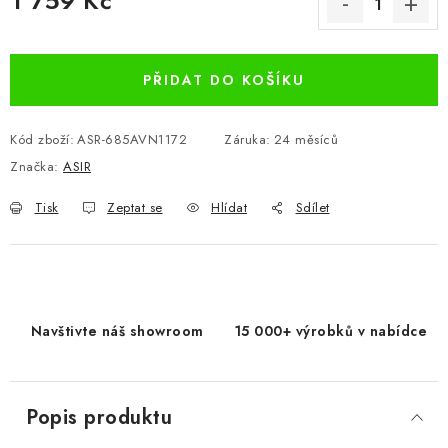
1 759 Kč
Měrná cena:
PŘIDAT DO KOŠÍKU
Kód zboží:
ASR-685AVN1172
Záruka
:
24 měsíců
Značka:
ASIR
Tisk
Zeptat se
Hlídat
Sdílet
Navštivte náš showroom
15 000+ výrobků v nabídce
Popis produktu