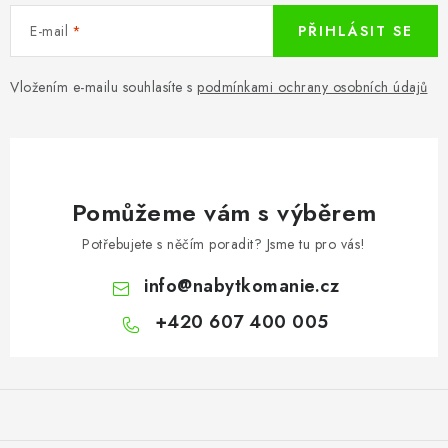
E-mail
PŘIHLÁSIT SE
Vložením e-mailu souhlasíte s
podmínkami ochrany osobních údajů
Pomůžeme vám s výběrem
Potřebujete s něčím poradit? Jsme tu pro vás!
info
@
nabytkomanie.cz
+420 607 400 005
Z
á
p