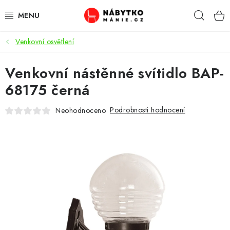
Přejít
Hleda
na
obsah
Venkovní osvětlení
OBÝVACÍ POKOJ
Venkovní nástěnné svítidlo BAP-
KUCHYŇ A JÍDELNA
68175 černá
LOŽNICE
Podrobnosti hodnocení
Neohodnoceno
DĚTSKÝ POKOJ
KANCELÁŘ / PRACOVNA
KOUPELNA A WC
PŘEDSÍŇ