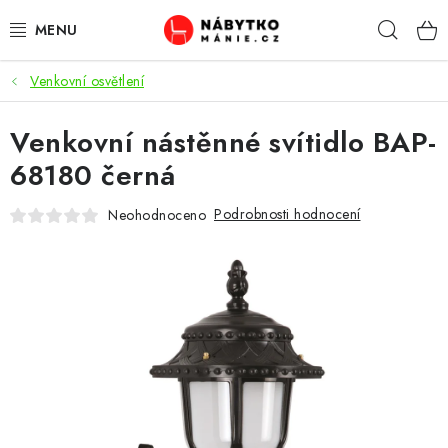
Přejít
Hleda
na
obsah
Venkovní osvětlení
OBÝVACÍ POKOJ
Venkovní nástěnné svítidlo BAP-
KUCHYŇ A JÍDELNA
68180 černá
LOŽNICE
Podrobnosti hodnocení
Neohodnoceno
DĚTSKÝ POKOJ
KANCELÁŘ / PRACOVNA
KOUPELNA A WC
PŘEDSÍŇ