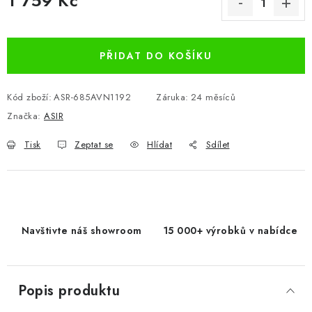
1 759 Kč
Měrná cena:
PŘIDAT DO KOŠÍKU
Kód zboží:
ASR-685AVN1192
Záruka
:
24 měsíců
Značka:
ASIR
Tisk
Zeptat se
Hlídat
Sdílet
Navštivte náš showroom
15 000+ výrobků v nabídce
Popis produktu