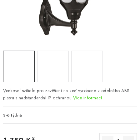
CHOVATELSKÉ POTŘEBY
DOPLŇKY A DEKORACE
ZAHRADA
OSTATNÍ
NOVINKY
VÝPRODEJ
Venkovní svítidlo pro zavěšení na zeď vyrobené z odolného ABS
plastu s nadstandardní IP ochranou
Více informací
Vše o nákupu
Info
Reklamace a odstoupení od smlouvy
Kontakty
Bonusový program NBM+
Blog
3-6 týdnů