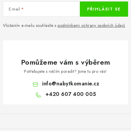
E-mail
PŘIHLÁSIT SE
Vložením e-mailu souhlasíte s
podmínkami ochrany osobních údajů
Pomůžeme vám s výběrem
Potřebujete s něčím poradit? Jsme tu pro vás!
info
@
nabytkomanie.cz
+420 607 400 005
Z
á
p