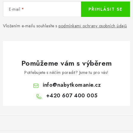
E-mail
PŘIHLÁSIT SE
Vložením e-mailu souhlasíte s
podmínkami ochrany osobních údajů
Pomůžeme vám s výběrem
Potřebujete s něčím poradit? Jsme tu pro vás!
info
@
nabytkomanie.cz
+420 607 400 005
Z
á
p