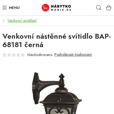
Přejít
Hleda
na
obsah
Venkovní osvětlení
OBÝVACÍ POKOJ
Venkovní nástěnné svítidlo BAP-
KUCHYŇ A JÍDELNA
68181 černá
LOŽNICE
Podrobnosti hodnocení
Neohodnoceno
DĚTSKÝ POKOJ
KANCELÁŘ / PRACOVNA
KOUPELNA A WC
PŘEDSÍŇ