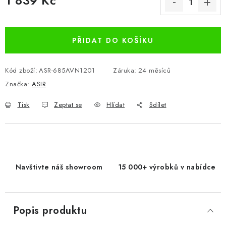
1 839 Kč
Měrná cena:
PŘIDAT DO KOŠÍKU
Kód zboží:
ASR-685AVN1201
Záruka
:
24 měsíců
Značka:
ASIR
Tisk
Zeptat se
Hlídat
Sdílet
Navštivte náš showroom
15 000+ výrobků v nabídce
Popis produktu