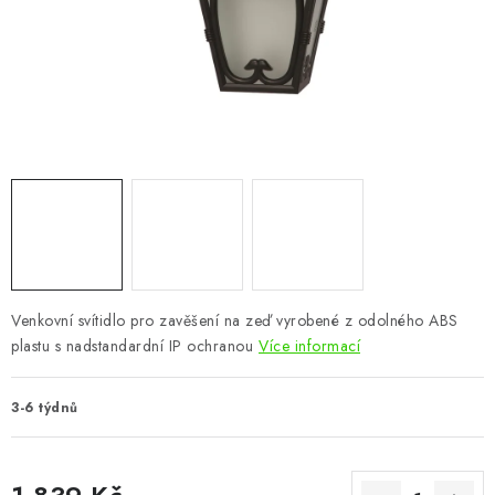
CHOVATELSKÉ POTŘEBY
DOPLŇKY A DEKORACE
ZAHRADA
OSTATNÍ
NOVINKY
VÝPRODEJ
Venkovní svítidlo pro zavěšení na zeď vyrobené z odolného ABS
plastu s nadstandardní IP ochranou
Více informací
Vše o nákupu
Info
Reklamace a odstoupení od smlouvy
Kontakty
Bonusový program NBM+
Blog
3-6 týdnů