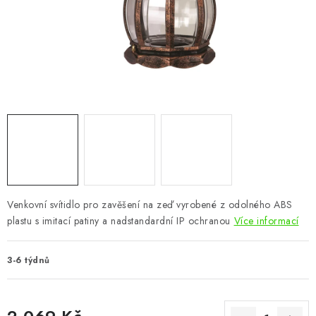
CHOVATELSKÉ POTŘEBY
DOPLŇKY A DEKORACE
ZAHRADA
OSTATNÍ
NOVINKY
VÝPRODEJ
Venkovní svítidlo pro zavěšení na zeď vyrobené z odolného ABS
plastu s imitací patiny a nadstandardní IP ochranou
Více informací
Vše o nákupu
Info
Reklamace a odstoupení od smlouvy
Kontakty
Bonusový program NBM+
Blog
3-6 týdnů