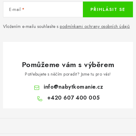
E-mail
PŘIHLÁSIT SE
Vložením e-mailu souhlasíte s
podmínkami ochrany osobních údajů
Pomůžeme vám s výběrem
Potřebujete s něčím poradit? Jsme tu pro vás!
info
@
nabytkomanie.cz
+420 607 400 005
Z
á
p