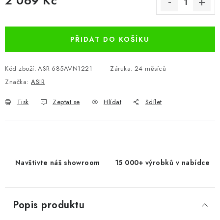
2 069 Kč
Měrná cena:
PŘIDAT DO KOŠÍKU
Kód zboží:
ASR-685AVN1221
Záruka
:
24 měsíců
Značka:
ASIR
Tisk
Zeptat se
Hlídat
Sdílet
Navštivte náš showroom
15 000+ výrobků v nabídce
Popis produktu