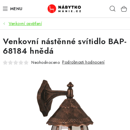
Přejít
Hleda
na
obsah
Venkovní osvětlení
OBÝVACÍ POKOJ
Venkovní nástěnné svítidlo BAP-
KUCHYŇ A JÍDELNA
68184 hnědá
LOŽNICE
Podrobnosti hodnocení
Neohodnoceno
DĚTSKÝ POKOJ
KANCELÁŘ / PRACOVNA
KOUPELNA A WC
PŘEDSÍŇ