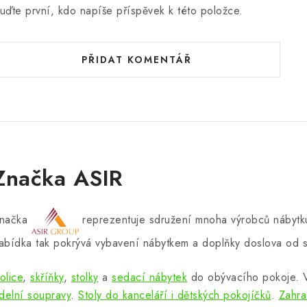
uďte první, kdo napíše příspěvek k této položce.
PŘIDAT KOMENTÁŘ
Značka ASIR
načka
reprezentuje sdružení mnoha výrobců nábytku
abídka tak pokrývá vybavení nábytkem a doplňky doslova od s
olice
,
skříňky
,
stolky
a
sedací nábytek
do obývacího pokoje.
ídelní soupravy
.
Stoly do kanceláří i dětských pokojíčků
.
Zahra