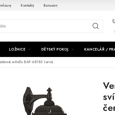
smlouvy
Kontakty
Bonusový program NBM+
Blog
LOŽNICE
DĚTSKÝ POKOJ
KANCELÁŘ / P
ástěnné svítidlo BAP-68185 černá
Ve
sv
če