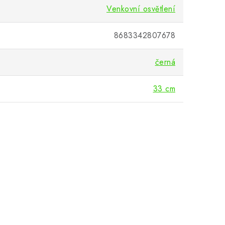
Venkovní osvětlení
8683342807678
černá
33 cm