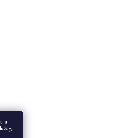
u a
lužby,