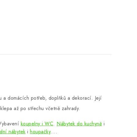
 a domácích potřeb, doplňků a dekorací. Její
klepa až po střechu včetně zahrady.
 Vybavení
koupelny i WC
.
Nábytek do kuchyně
i
dní nábytek
i
houpačky
....