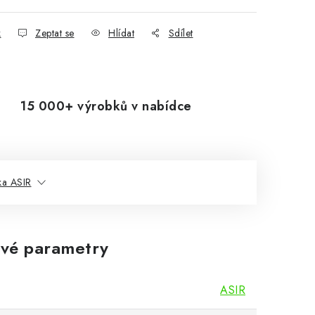
k
Zeptat se
Hlídat
Sdílet
15 000+ výrobků v nabídce
ka ASIR
vé parametry
ASIR