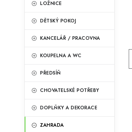
g
LOŽNICE
r
o
a
r
DĚTSKÝ POKOJ
n
i
KANCELÁŘ / PRACOVNA
e
n
í
KOUPELNA A WC
p
PŘEDSÍŇ
a
n
CHOVATELSKÉ POTŘEBY
e
l
DOPLŇKY A DEKORACE
ZAHRADA