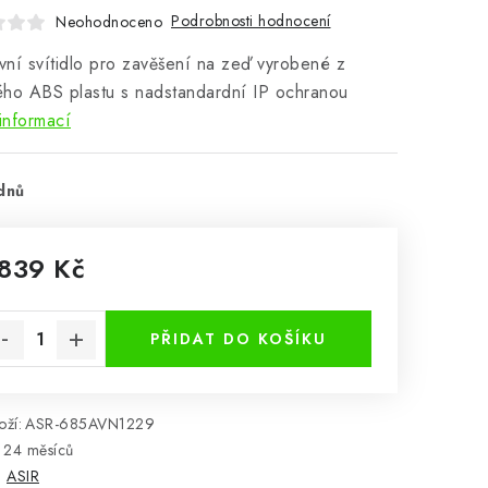
Podrobnosti hodnocení
Neohodnoceno
ní svítidlo pro zavěšení na zeď vyrobené z
ho ABS plastu s nadstandardní IP ochranou
informací
dnů
 839 Kč
rná cena:
PŘIDAT DO KOŠÍKU
ží:
ASR-685AVN1229
24 měsíců
:
ASIR