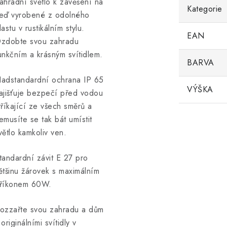
ahradní světlo k zavěšení na
Kategorie
eď vyrobené z odolného
lastu v rustikálním stylu.
EAN
zdobte svou zahradu
unkčním a krásným svítidlem.
BARVA
adstandardní ochrana IP 65
VÝŠKA
ajišťuje bezpečí před vodou
tříkající ze všech směrů a
emusíte se tak bát umístit
větlo kamkoliv ven.
tandardní závit E 27 pro
ětšinu žárovek s maximálním
říkonem 60W.
ozzařte svou zahradu a dům
 originálními svítidly v