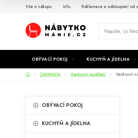
Přejít
Vše o nákupu
Info
Reklamace a odstoupení od 
na
obsah
OBÝVACÍ POKOJ
KUCHYŇ A JÍDELNA
Domů
ZAHRADA
Venkovní osvětlení
Venkovní n
P
K
Přeskočit
OBÝVACÍ POKOJ
kategorie
a
o
t
s
KUCHYŇ A JÍDELNA
e
t