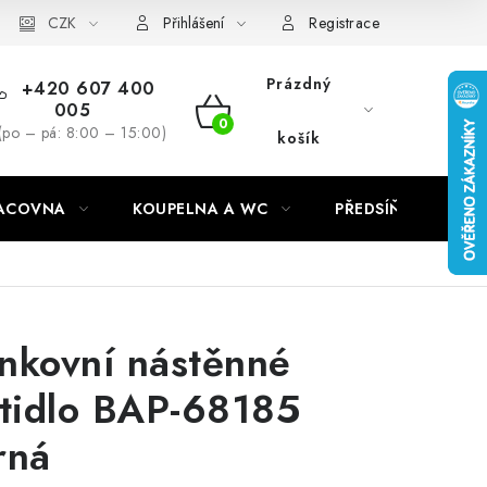
CZK
Přihlášení
Registrace
Prázdný
+420 607 400
005
NÁKUPNÍ
(po – pá: 8:00 – 15:00)
košík
KOŠÍK
RACOVNA
KOUPELNA A WC
PŘEDSÍŇ
C
nkovní nástěnné
ítidlo BAP-68185
rná