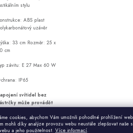
ustikálním stylu
onstrukce: ABS plast
olykarbonátový uzávěr
ýška: 33 cm Rozměr: 25 x
0 cm
yp závitu: E 27 Max 60 W
chrana: IP65
apojení svítidel bez
ástrčky může provádět
ouze odborně způsobilá
áme cookies, abychom Vám umožnili pohodlné prohlížení web
soba.
m mohli díky analýze provozu webu neustále zlepšovat naše s
webu a jeho použitelnost.
Více informací
.
árovky nejsou součástí