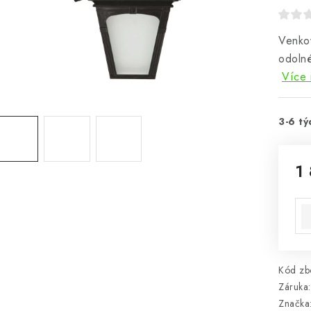
Venkov
odolné
Více 
3-6 tý
1
Mě
Kód zbo
Záruka
:
Značka