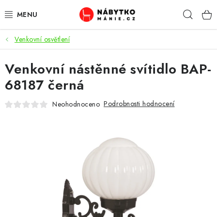
Přejít
Hleda
na
obsah
Venkovní osvětlení
OBÝVACÍ POKOJ
Venkovní nástěnné svítidlo BAP-
KUCHYŇ A JÍDELNA
68187 černá
LOŽNICE
Podrobnosti hodnocení
Neohodnoceno
DĚTSKÝ POKOJ
KANCELÁŘ / PRACOVNA
KOUPELNA A WC
PŘEDSÍŇ