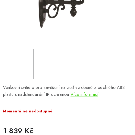
CHOVATELSKÉ POTŘEBY
DOPLŇKY A DEKORACE
ZAHRADA
OSTATNÍ
NOVINKY
VÝPRODEJ
Venkovní svítidlo pro zavěšení na zeď vyrobené z odolného ABS
plastu s nadstandardní IP ochranou
Více informací
Vše o nákupu
Info
Reklamace a odstoupení od smlouvy
Kontakty
Bonusový program NBM+
Blog
Momentálně nedostupné
1 839 Kč