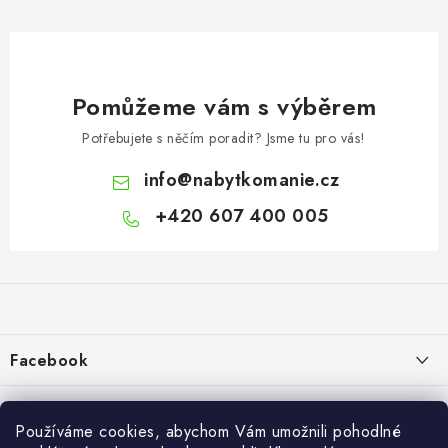
Pomůžeme vám s výběrem
Potřebujete s něčím poradit? Jsme tu pro vás!
info
@
nabytkomanie.cz
+420 607 400 005
Z
á
p
a
Facebook
t
í
Informace pro vás
Používáme cookies, abychom Vám umožnili pohodlné