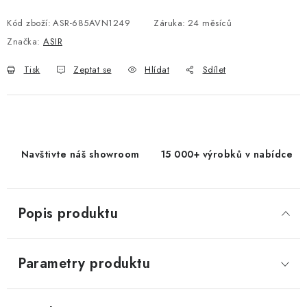
Měrná cena:
Kód zboží:
ASR-685AVN1249
Záruka
:
24 měsíců
Značka:
ASIR
Tisk
Zeptat se
Hlídat
Sdílet
Navštivte náš showroom
15 000+ výrobků v nabídce
Popis produktu
Parametry produktu