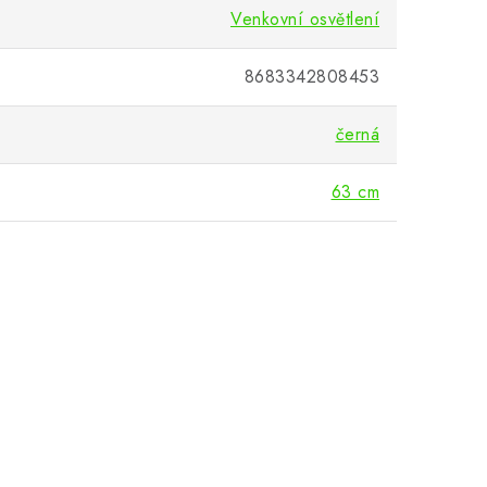
Venkovní osvětlení
8683342808453
černá
63 cm