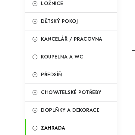
g
LOŽNICE
r
o
a
r
DĚTSKÝ POKOJ
n
i
KANCELÁŘ / PRACOVNA
e
n
í
KOUPELNA A WC
p
PŘEDSÍŇ
a
n
CHOVATELSKÉ POTŘEBY
e
l
DOPLŇKY A DEKORACE
ZAHRADA