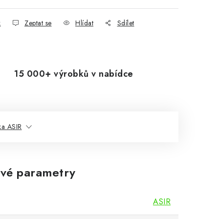
k
Zeptat se
Hlídat
Sdílet
15 000+ výrobků v nabídce
ka ASIR
vé parametry
ASIR