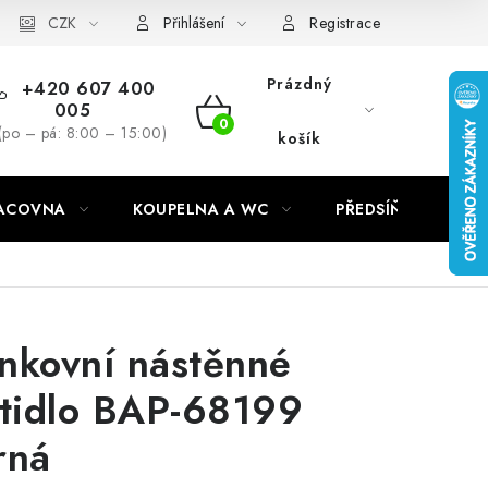
CZK
Přihlášení
Registrace
Prázdný
+420 607 400
005
NÁKUPNÍ
(po – pá: 8:00 – 15:00)
košík
KOŠÍK
RACOVNA
KOUPELNA A WC
PŘEDSÍŇ
C
nkovní nástěnné
ítidlo BAP-68199
rná