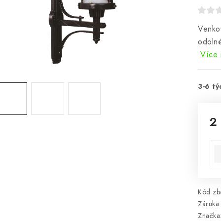
Venkov
odolné
Více 
3-6 tý
2
Mě
Kód zbo
Záruka
:
Značka