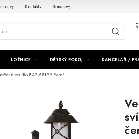
smlouvy
Kontakty
Bonusový program NBM+
Blog
LOŽNICE
DĚTSKÝ POKOJ
KANCELÁŘ / P
ástěnné svítidlo BAP-68199 černá
Ve
sv
če