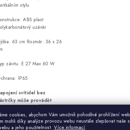
ustikálním stylu
onstrukce: ABS plast
olykarbonátový uzávěr
ýška: 63 cm Rozměr: 36 x 26
m
yp závitu: E 27 Max 60 W
chrana: IP65
apojení svítidel bez
ástrčky může provádět
ouze odborně způsobilá
áme cookies, abychom Vám umožnili pohodlné prohlížení web
soba.
m mohli díky analýze provozu webu neustále zlepšovat naše s
webu a jeho použitelnost.
Více informací
.
árovky nejsou součástí