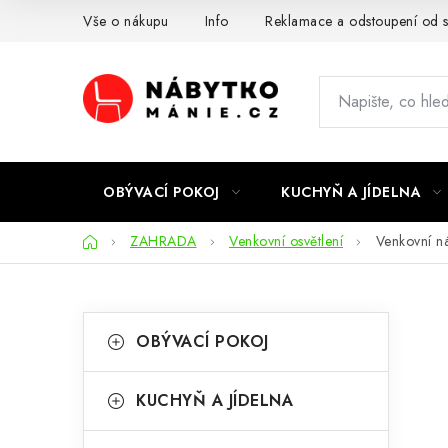
Přejít
Vše o nákupu
Info
Reklamace a odstoupení od 
na
obsah
OBÝVACÍ POKOJ
KUCHYŇ A JÍDELNA
Domů
ZAHRADA
Venkovní osvětlení
Venkovní n
P
K
Přeskočit
OBÝVACÍ POKOJ
kategorie
a
o
t
s
KUCHYŇ A JÍDELNA
e
t