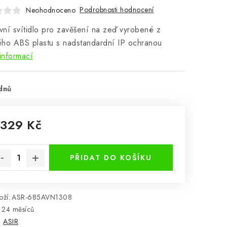
Podrobnosti hodnocení
Neohodnoceno
ní svítidlo pro zavěšení na zeď vyrobené z
ho ABS plastu s nadstandardní IP ochranou
informací
dnů
 329 Kč
rná cena:
PŘIDAT DO KOŠÍKU
ží:
ASR-685AVN1308
24 měsíců
:
ASIR