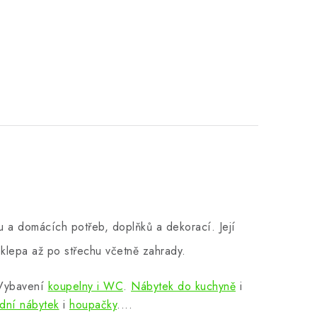
 a domácích potřeb, doplňků a dekorací. Její
klepa až po střechu včetně zahrady.
 Vybavení
koupelny i WC
.
Nábytek do kuchyně
i
dní nábytek
i
houpačky
....