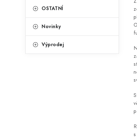
Z
OSTATNÍ
z
p
O
Novinky
f
Výprodej
N
z
s
n
s
S
v
p
R
s