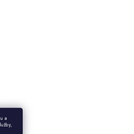
u a
lužby,