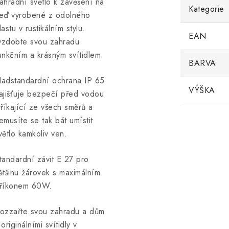
ahradní světlo k zavěšení na
Kategorie
eď vyrobené z odolného
lastu v rustikálním stylu.
EAN
zdobte svou zahradu
unkčním a krásným svítidlem.
BARVA
adstandardní ochrana IP 65
VÝŠKA
ajišťuje bezpečí před vodou
tříkající ze všech směrů a
emusíte se tak bát umístit
větlo kamkoliv ven.
tandardní závit E 27 pro
ětšinu žárovek s maximálním
říkonem 60W.
ozzařte svou zahradu a dům
 originálními svítidly v