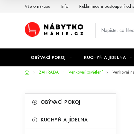
Přejít
Vše o nákupu
Info
Reklamace a odstoupení od 
na
obsah
OBÝVACÍ POKOJ
KUCHYŇ A JÍDELNA
Domů
ZAHRADA
Venkovní osvětlení
Venkovní n
P
K
Přeskočit
OBÝVACÍ POKOJ
kategorie
a
o
t
s
KUCHYŇ A JÍDELNA
e
t