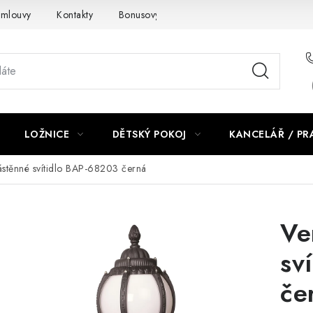
smlouvy
Kontakty
Bonusový program NBM+
Blog
LOŽNICE
DĚTSKÝ POKOJ
KANCELÁŘ / P
ástěnné svítidlo BAP-68203 černá
Ve
sv
če