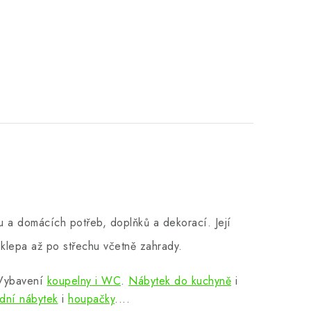
 a domácích potřeb, doplňků a dekorací. Její
klepa až po střechu včetně zahrady.
 Vybavení
koupelny i WC
.
Nábytek do kuchyně
i
dní nábytek
i
houpačky
....