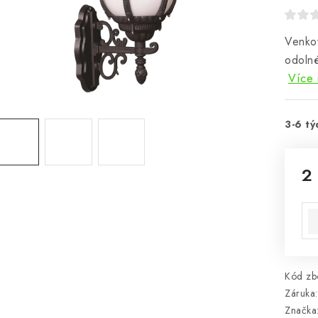
Venkov
odolné
Více 
3-6 tý
2
Mě
Kód zbo
Záruka
:
Značka