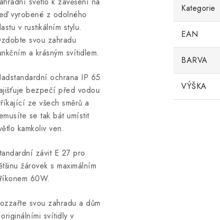
ahradní světlo k zavěšení na
Kategorie
eď vyrobené z odolného
lastu v rustikálním stylu.
EAN
zdobte svou zahradu
unkčním a krásným svítidlem.
BARVA
adstandardní ochrana IP 65
VÝŠKA
ajišťuje bezpečí před vodou
tříkající ze všech směrů a
emusíte se tak bát umístit
větlo kamkoliv ven.
tandardní závit E 27 pro
ětšinu žárovek s maximálním
říkonem 60W.
ozzařte svou zahradu a dům
 originálními svítidly v