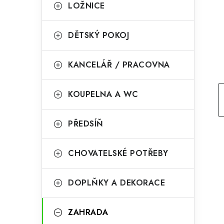
g
LOŽNICE
r
o
a
r
DĚTSKÝ POKOJ
n
i
KANCELÁŘ / PRACOVNA
e
n
í
KOUPELNA A WC
p
PŘEDSÍŇ
a
n
CHOVATELSKÉ POTŘEBY
e
l
DOPLŇKY A DEKORACE
ZAHRADA