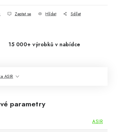
k
Zeptat se
Hlídat
Sdílet
15 000+ výrobků v nabídce
ka ASIR
vé parametry
ASIR