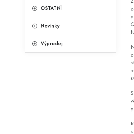
Z
OSTATNÍ
z
p
O
Novinky
f
Výprodej
N
z
s
n
s
S
v
p
R
s