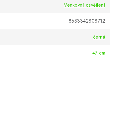
Venkovní osvětlení
8683342808712
černá
47 cm