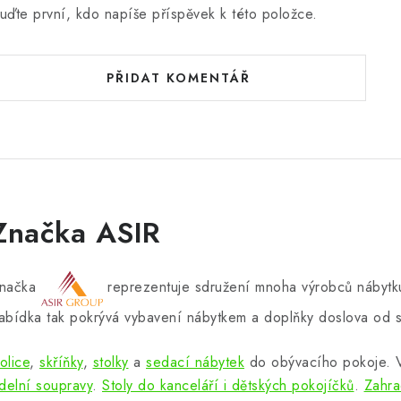
uďte první, kdo napíše příspěvek k této položce.
PŘIDAT KOMENTÁŘ
Značka ASIR
načka
reprezentuje sdružení mnoha výrobců nábytku
abídka tak pokrývá vybavení nábytkem a doplňky doslova od s
olice
,
skříňky
,
stolky
a
sedací nábytek
do obývacího pokoje.
ídelní soupravy
.
Stoly do kanceláří i dětských pokojíčků
.
Zahra