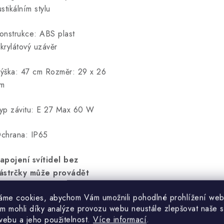
ustikálním stylu
onstrukce: ABS plast
krylátový uzávěr
ýška: 47 cm Rozměr: 29 x 26
m
yp závitu: E 27 Max 60 W
chrana: IP65
apojení svítidel bez
ástrčky může provádět
ouze odborně způsobilá
áme cookies, abychom Vám umožnili pohodlné prohlížení web
soba.
m mohli díky analýze provozu webu neustále zlepšovat naše s
webu a jeho použitelnost.
Více informací
.
árovky nejsou součástí