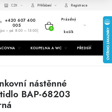
CZK
Přihlášení
Registrace
Prázdný
+420 607 400
005
NÁKUPNÍ
(po – pá: 8:00 – 15:00)
košík
KOŠÍK
RACOVNA
KOUPELNA A WC
PŘEDSÍŇ
C
nkovní nástěnné
ítidlo BAP-68203
rná