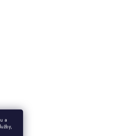
u a
lužby,