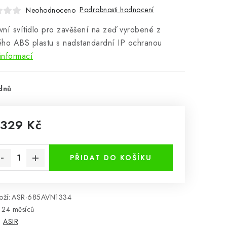
Podrobnosti hodnocení
Neohodnoceno
ní svítidlo pro zavěšení na zeď vyrobené z
ho ABS plastu s nadstandardní IP ochranou
informací
dnů
 329 Kč
rná cena:
PŘIDAT DO KOŠÍKU
ží:
ASR-685AVN1334
24 měsíců
:
ASIR