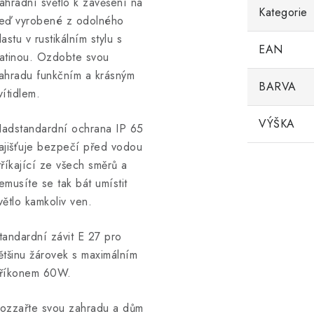
ahradní světlo k zavěšení na
Kategorie
eď vyrobené z odolného
lastu v rustikálním stylu s
EAN
atinou. Ozdobte svou
ahradu funkčním a krásným
BARVA
vítidlem.
VÝŠKA
adstandardní ochrana IP 65
ajišťuje bezpečí před vodou
tříkající ze všech směrů a
emusíte se tak bát umístit
větlo kamkoliv ven.
tandardní závit E 27 pro
ětšinu žárovek s maximálním
říkonem 60W.
ozzařte svou zahradu a dům