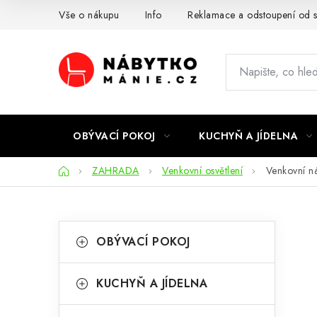
Přejít
Vše o nákupu
Info
Reklamace a odstoupení od 
na
obsah
OBÝVACÍ POKOJ
KUCHYŇ A JÍDELNA
Domů
ZAHRADA
Venkovní osvětlení
Venkovní n
P
K
Přeskočit
OBÝVACÍ POKOJ
kategorie
a
o
t
s
KUCHYŇ A JÍDELNA
e
t