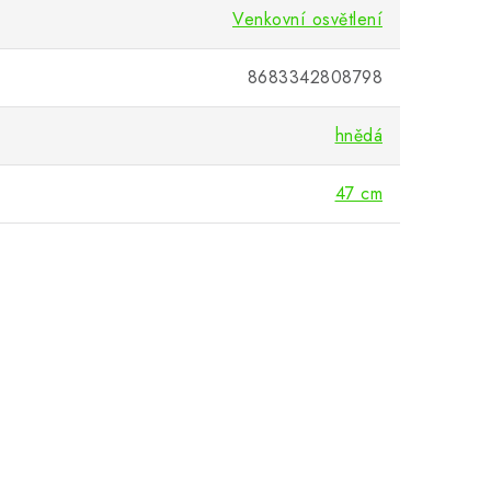
Venkovní osvětlení
8683342808798
hnědá
47 cm