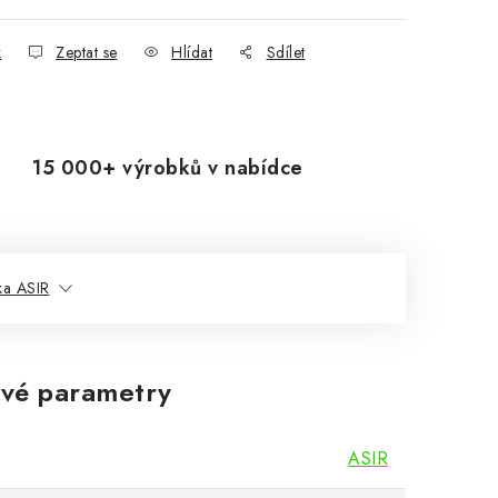
k
Zeptat se
Hlídat
Sdílet
15 000+ výrobků v nabídce
ka ASIR
vé parametry
ASIR