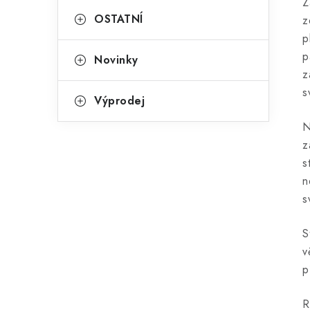
Z
OSTATNÍ
z
p
p
Novinky
z
s
Výprodej
N
z
s
n
s
S
v
p
R