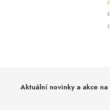
j
Š
Z
Aktuální novinky a akce na 