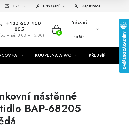
CZK
Přihlášení
Registrace
Prázdný
+420 607 400
005
NÁKUPNÍ
(po – pá: 8:00 – 15:00)
košík
KOŠÍK
RACOVNA
KOUPELNA A WC
PŘEDSÍŇ
C
nkovní nástěnné
ítidlo BAP-68205
ědá