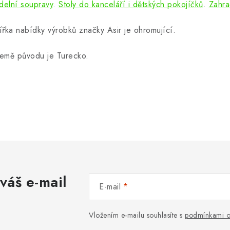
ídelní soupravy
.
Stoly do kanceláří i dětských pokojíčků
.
Zahra
ířka nabídky výrobků značky Asir je ohromující.
emě původu je Turecko.
váš e-mail
E-mail
Vložením e-mailu souhlasíte s
podmínkami o