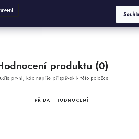
árovky nejsou součástí
tavení
Souhl
odávky.
Hodnocení produktu (0)
uďte první, kdo napíše příspěvek k této položce.
PŘIDAT HODNOCENÍ