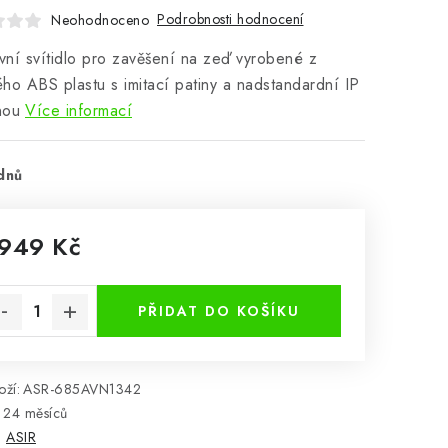
Podrobnosti hodnocení
Neohodnoceno
ní svítidlo pro zavěšení na zeď vyrobené z
ho ABS plastu s imitací patiny a nadstandardní IP
nou
Více informací
dnů
 949 Kč
rná cena:
PŘIDAT DO KOŠÍKU
ží:
ASR-685AVN1342
24 měsíců
:
ASIR