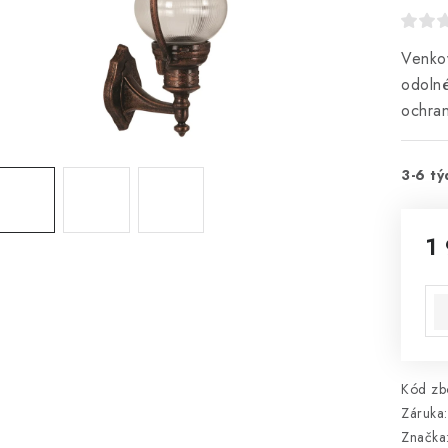
Venkov
odolné
ochra
3-6 tý
1
Mě
Kód zbo
Záruka
:
Značka