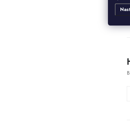
Ž
Nas
d
B