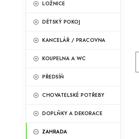
g
LOŽNICE
r
o
a
r
DĚTSKÝ POKOJ
n
i
KANCELÁŘ / PRACOVNA
e
n
í
KOUPELNA A WC
p
PŘEDSÍŇ
a
n
CHOVATELSKÉ POTŘEBY
e
l
DOPLŇKY A DEKORACE
ZAHRADA