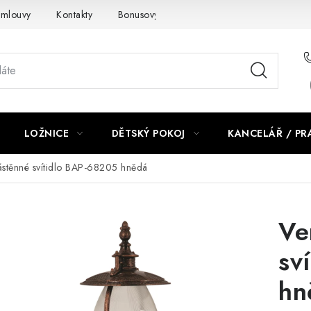
smlouvy
Kontakty
Bonusový program NBM+
Blog
LOŽNICE
DĚTSKÝ POKOJ
KANCELÁŘ / P
ástěnné svítidlo BAP-68205 hnědá
Ve
sv
hn