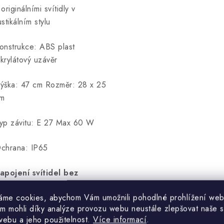
 originálními svítidly v
ustikálním stylu
onstrukce: ABS plast
krylátový uzávěr
ýška: 47 cm Rozměr: 28 x 25
m
yp závitu: E 27 Max 60 W
chrana: IP65
apojení svítidel bez
ástrčky může provádět
áme cookies, abychom Vám umožnili pohodlné prohlížení web
ouze odborně způsobilá
m mohli díky analýze provozu webu neustále zlepšovat naše s
soba.
webu a jeho použitelnost.
Více informací
.