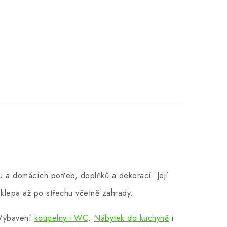
 a domácích potřeb, doplňků a dekorací. Její
klepa až po střechu včetně zahrady.
 Vybavení
koupelny i WC
.
Nábytek do kuchyně
i