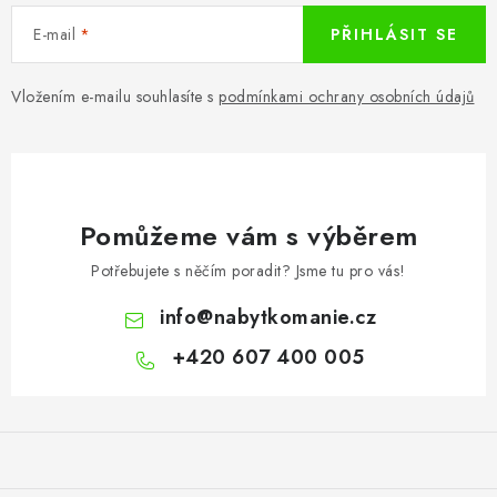
E-mail
PŘIHLÁSIT SE
Vložením e-mailu souhlasíte s
podmínkami ochrany osobních údajů
Pomůžeme vám s výběrem
Potřebujete s něčím poradit? Jsme tu pro vás!
info
@
nabytkomanie.cz
+420 607 400 005
Z
á
p