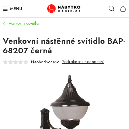
Přejít
Hleda
na
obsah
Venkovní osvětlení
OBÝVACÍ POKOJ
Venkovní nástěnné svítidlo BAP-
KUCHYŇ A JÍDELNA
68207 černá
LOŽNICE
Podrobnosti hodnocení
Neohodnoceno
DĚTSKÝ POKOJ
KANCELÁŘ / PRACOVNA
KOUPELNA A WC
PŘEDSÍŇ