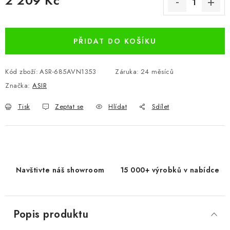
2 209 Kč
Měrná cena:
PŘIDAT DO KOŠÍKU
Kód zboží:
ASR-685AVN1353
Záruka
:
24 měsíců
Značka:
ASIR
Tisk
Zeptat se
Hlídat
Sdílet
Navštivte náš showroom
15 000+ výrobků v nabídce
Popis produktu