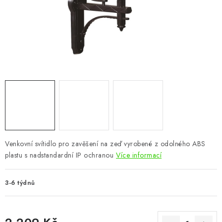
CHOVATELSKÉ POTŘEBY
DOPLŇKY A DEKORACE
ZAHRADA
OSTATNÍ
NOVINKY
VÝPRODEJ
Venkovní svítidlo pro zavěšení na zeď vyrobené z odolného ABS
plastu s nadstandardní IP ochranou
Více informací
Vše o nákupu
Info
Reklamace a odstoupení od smlouvy
Kontakty
Bonusový program NBM+
Blog
3-6 týdnů