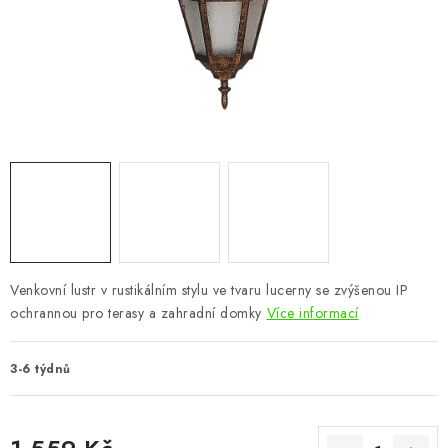
CHOVATELSKÉ POTŘEBY
DOPLŇKY A DEKORACE
ZAHRADA
OSTATNÍ
NOVINKY
VÝPRODEJ
Venkovní lustr v rustikálním stylu ve tvaru lucerny se zvýšenou IP
ochrannou pro terasy a zahradní domky
Více informací
Vše o nákupu
Info
Reklamace a odstoupení od smlouvy
Kontakty
Bonusový program NBM+
Blog
3-6 týdnů