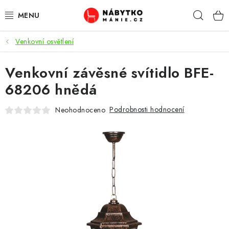
Přejít
Hleda
na
obsah
Venkovní osvětlení
OBÝVACÍ POKOJ
Venkovní závěsné svítidlo BFE-
KUCHYŇ A JÍDELNA
68206 hnědá
LOŽNICE
Podrobnosti hodnocení
Neohodnoceno
DĚTSKÝ POKOJ
KANCELÁŘ / PRACOVNA
KOUPELNA A WC
PŘEDSÍŇ