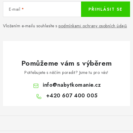
E-mail
PŘIHLÁSIT SE
Vložením e-mailu souhlasíte s
podmínkami ochrany osobních údajů
Pomůžeme vám s výběrem
Potřebujete s něčím poradit? Jsme tu pro vás!
info
@
nabytkomanie.cz
+420 607 400 005
Z
á
p