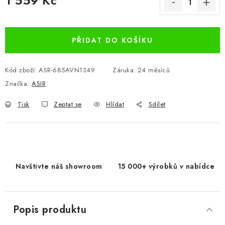
1 559 Kč
Měrná cena:
PŘIDAT DO KOŠÍKU
Kód zboží:
ASR-685AVN1349
Záruka
:
24 měsíců
Značka:
ASIR
Tisk
Zeptat se
Hlídat
Sdílet
Navštivte náš showroom
15 000+ výrobků v nabídce
Popis produktu