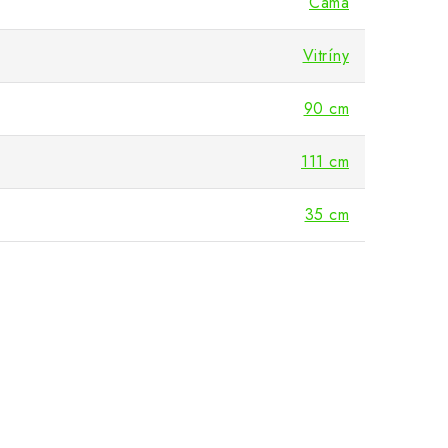
Cama
Vitríny
90 cm
111 cm
35 cm