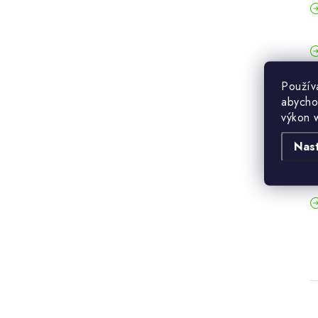
Použív
abycho
výkon 
Nas