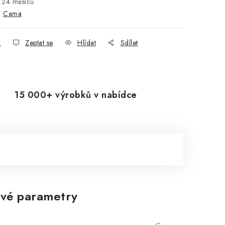
24 měsíců
:
Cama
k
Zeptat se
Hlídat
Sdílet
15 000+ výrobků v nabídce
vé parametry