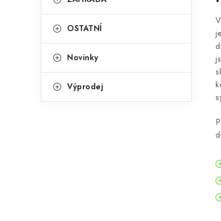
V
OSTATNÍ
j
d
Novinky
j
s
k
Výprodej
s
P
d