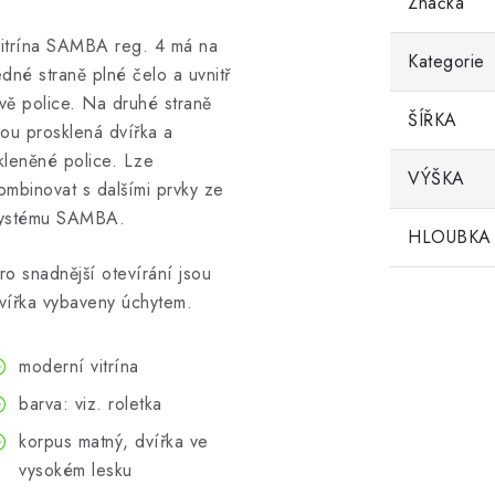
Značka
itrína SAMBA reg. 4 má na
Kategorie
edné straně plné čelo a uvnitř
vě police. Na druhé straně
ŠÍŘKA
sou prosklená dvířka a
kleněné police. Lze
VÝŠKA
ombinovat s dalšími prvky ze
ystému SAMBA.
HLOUBKA
ro snadnější otevírání jsou
vířka vybaveny úchytem.
moderní vitrína
barva: viz. roletka
korpus matný, dvířka ve
vysokém lesku