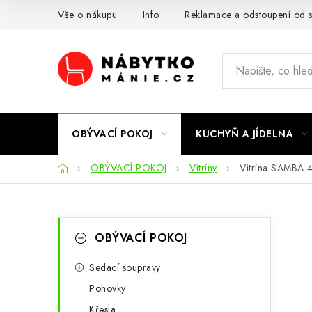
Přejít
Vše o nákupu
Info
Reklamace a odstoupení od 
na
obsah
OBÝVACÍ POKOJ
KUCHYŇ A JÍDELNA
Domů
OBÝVACÍ POKOJ
Vitríny
Vitrína SAMBA 
P
K
Přeskočit
OBÝVACÍ POKOJ
kategorie
a
o
t
Sedací soupravy
s
Pohovky
e
t
Křesla