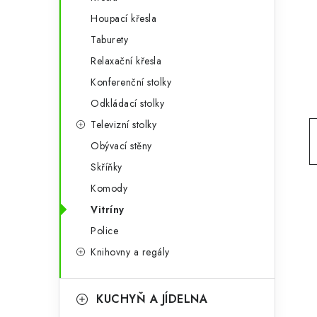
g
r
Houpací křesla
o
Taburety
a
r
Relaxační křesla
n
i
Konferenční stolky
e
n
Odkládací stolky
í
Televizní stolky
Obývací stěny
p
Skříňky
a
Komody
n
Vitríny
e
Police
Knihovny a regály
l
KUCHYŇ A JÍDELNA