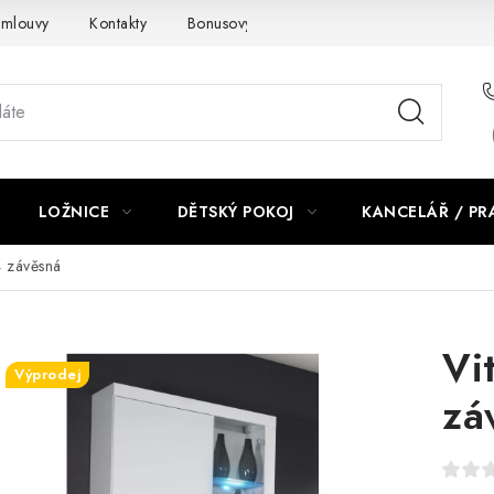
smlouvy
Kontakty
Bonusový program NBM+
Blog
LOŽNICE
DĚTSKÝ POKOJ
KANCELÁŘ / P
4 závěsná
Vi
Výprodej
zá