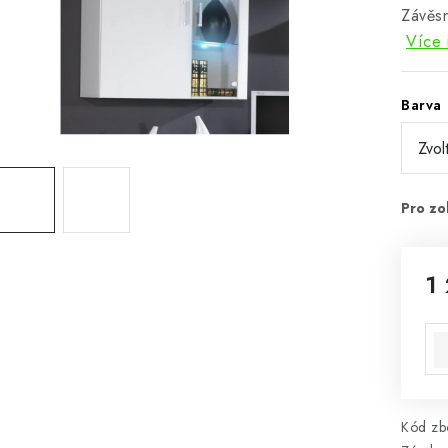
Závěsn
Více 
Barva
1
Mě
Kód zbo