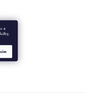
u a
lužby,
asím