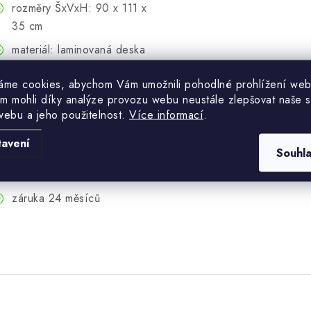
rozměry ŠxVxH: 90 x 111 x
35 cm
materiál: laminovaná deska
16 mm
áme cookies, abychom Vám umožnili pohodlné prohlížení web
není určeno jako stojící
m mohli díky analýze provozu webu neustále zlepšovat naše s
vitrína
webu a jeho použitelnost.
Více informací
.
počet balení: 1; hmotnost:
tavení
37 kg
Souhl
dodáváno v demontu
záruka 24 měsíců