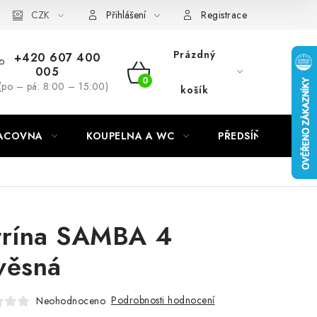
CZK
Přihlášení
Registrace
Prázdný
+420 607 400
005
NÁKUPNÍ
(po – pá: 8:00 – 15:00)
košík
KOŠÍK
RACOVNA
KOUPELNA A WC
PŘEDSÍŇ
C
trína SAMBA 4
věsná
Podrobnosti hodnocení
Neohodnoceno