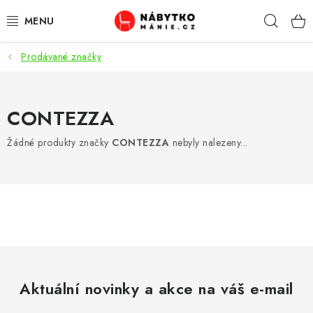
Přejít
Hleda
na
obsah
Prodávané značky
OBÝVACÍ POKOJ
KUCHYŇ A JÍDELNA
CONTEZZA
LOŽNICE
Žádné produkty značky
CONTEZZA
nebyly nalezeny...
DĚTSKÝ POKOJ
KANCELÁŘ / PRACOVNA
KOUPELNA A WC
PŘEDSÍŇ
Aktuální novinky a akce na váš e-mail