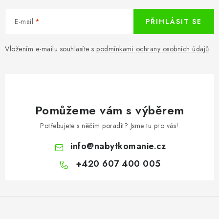
CHOVATELSKÉ POTŘEBY
E-mail
PŘIHLÁSIT SE
DOPLŇKY A DEKORACE
Vložením e-mailu souhlasíte s
podmínkami ochrany osobních údajů
ZAHRADA
OSTATNÍ
NOVINKY
Pomůžeme vám s výběrem
Potřebujete s něčím poradit? Jsme tu pro vás!
VÝPRODEJ
info
@
nabytkomanie.cz
Vše o nákupu
Info
Reklamace a odstoupení od smlouvy
+420 607 400 005
Kontakty
Bonusový program NBM+
Blog
Z
á
p