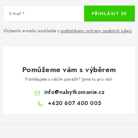
CHOVATELSKÉ POTŘEBY
E-mail
PŘIHLÁSIT SE
DOPLŇKY A DEKORACE
Vložením e-mailu souhlasíte s
podmínkami ochrany osobních údajů
ZAHRADA
OSTATNÍ
NOVINKY
Pomůžeme vám s výběrem
Potřebujete s něčím poradit? Jsme tu pro vás!
VÝPRODEJ
info
@
nabytkomanie.cz
Vše o nákupu
Info
Reklamace a odstoupení od smlouvy
+420 607 400 005
Kontakty
Bonusový program NBM+
Blog
Z
á
p