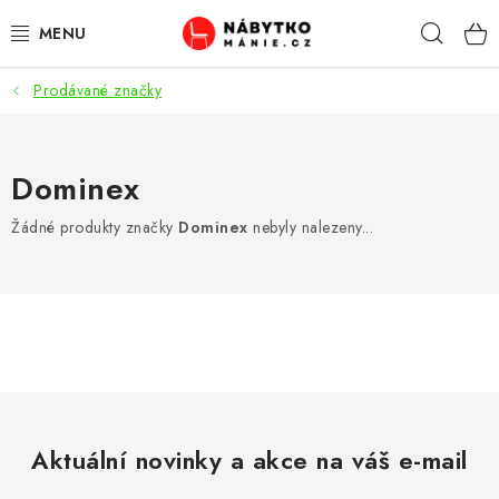
Přejít
Hleda
na
obsah
Prodávané značky
OBÝVACÍ POKOJ
KUCHYŇ A JÍDELNA
Dominex
LOŽNICE
Žádné produkty značky
Dominex
nebyly nalezeny...
DĚTSKÝ POKOJ
KANCELÁŘ / PRACOVNA
KOUPELNA A WC
PŘEDSÍŇ
Aktuální novinky a akce na váš e-mail